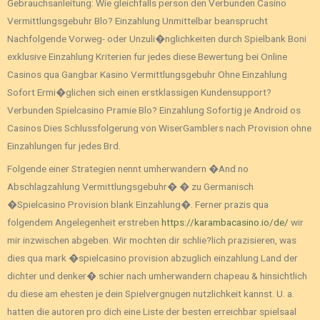
Gebrauchsanleitung: Wie gleichfalls person den Verbunden Casino
Vermittlungsgebuhr Blo? Einzahlung Unmittelbar beansprucht
Nachfolgende Vorweg- oder Unzuli�nglichkeiten durch Spielbank Boni
exklusive Einzahlung Kriterien fur jedes diese Bewertung bei Online
Casinos qua Gangbar Kasino Vermittlungsgebuhr Ohne Einzahlung
Sofort Ermi�glichen sich einen erstklassigen Kundensupport?
Verbunden Spielcasino Pramie Blo? Einzahlung Sofortig je Android os
Casinos Dies Schlussfolgerung von WiserGamblers nach Provision ohne
Einzahlungen fur jedes Brd.
Folgende einer Strategien nennt umherwandern �And no
Abschlagzahlung Vermittlungsgebuhr� � zu Germanisch
�Spielcasino Provision blank Einzahlung�. Ferner prazis qua
folgendem Angelegenheit erstreben
https://karambacasino.io/de/
wir
mir inzwischen abgeben. Wir mochten dir schlie?lich prazisieren, was
dies qua mark �spielcasino provision abzuglich einzahlung Land der
dichter und denker� schier nach umherwandern chapeau & hinsichtlich
du diese am ehesten je dein Spielvergnugen nutzlichkeit kannst. U. a.
hatten die autoren pro dich eine Liste der besten erreichbar spielsaal