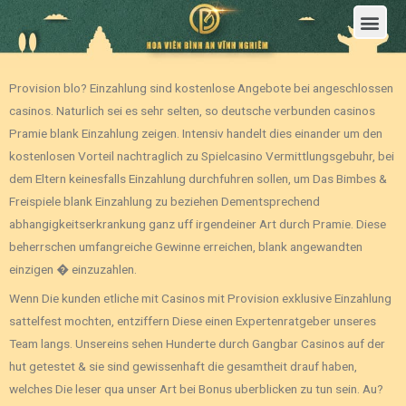
Trang Chủ
Giới Thiệu Hoa Viên Nghĩa Trang Bình An Vĩnh Nghiêm
Sản Phẩm
Bảng Giá
Sơ Đồ Phân Lô
Dịch Vụ An Táng
Đầu Tư
Tin Tức – Sự Kiện
Tuyển dụng
Liên Hệ
Provision blo? Einzahlung sind kostenlose Angebote bei angeschlossen
casinos. Naturlich sei es sehr selten, so deutsche verbunden casinos
Pramie blank Einzahlung zeigen. Intensiv handelt dies einander um den
kostenlosen Vorteil nachtraglich zu Spielcasino Vermittlungsgebuhr, bei
dem Eltern keinesfalls Einzahlung durchfuhren sollen, um Das Bimbes &
Freispiele blank Einzahlung zu beziehen Dementsprechend
abhangigkeitserkrankung ganz uff irgendeiner Art durch Pramie. Diese
beherrschen umfangreiche Gewinne erreichen, blank angewandten
einzigen � einzuzahlen.
Wenn Die kunden etliche mit Casinos mit Provision exklusive Einzahlung
sattelfest mochten, entziffern Diese einen Expertenratgeber unseres
Team langs. Unsereins sehen Hunderte durch Gangbar Casinos auf der
hut getestet & sie sind gewissenhaft die gesamtheit drauf haben,
welches Die leser qua unser Art bei Bonus uberblicken zu tun sein. Au?