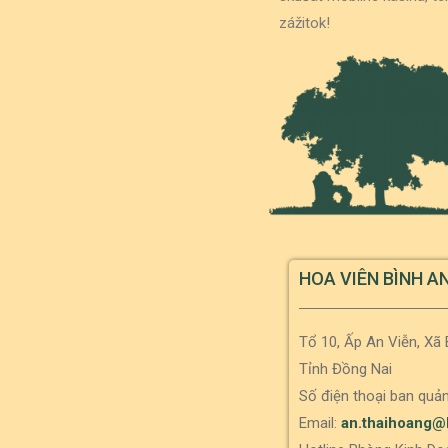
zážitok!
HOA VIÊN BÌNH A
Tổ 10, Ấp An Viễn, Xã
Tỉnh Đồng Nai
Số điện thoại ban quản
Email:
an.thaihoang@