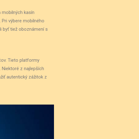
 mobilných kasín
 Pri výbere mobilného
li byť tiež oboznámení s
čov. Tieto platformy
 Niektoré z najlepších
iť autentický zážitok z