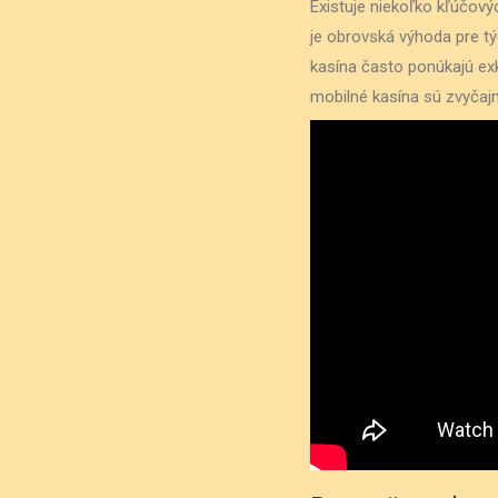
Existuje niekoľko kľúčový
je obrovská výhoda pre týc
kasína často ponúkajú ex
mobilné kasína sú zvyčajn