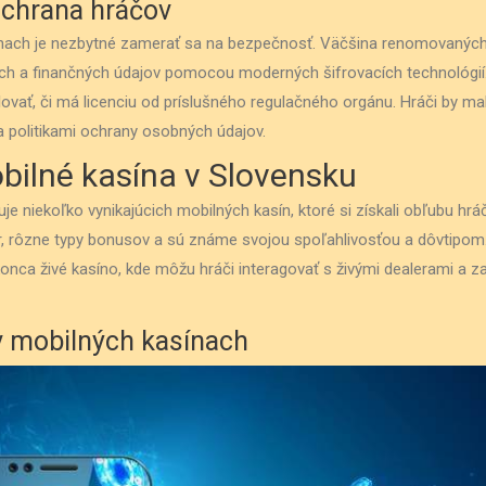
ochrana hráčov
sínach je nezbytné zamerať sa na bezpečnosť. Väčšina renomovaných
h a finančných údajov pomocou moderných šifrovacích technológií.
olovať, či má licenciu od príslušného regulačného orgánu. Hráči by ma
 politikami ochrany osobných údajov.
bilné kasína v Slovensku
je niekoľko vynikajúcich mobilných kasín, ktoré si získali obľubu hrá
r, rôzne typy bonusov a sú známe svojou spoľahlivosťou a dôvtipom.
nca živé kasíno, kde môžu hráči interagovať s živými dealerami a zaž
v mobilných kasínach