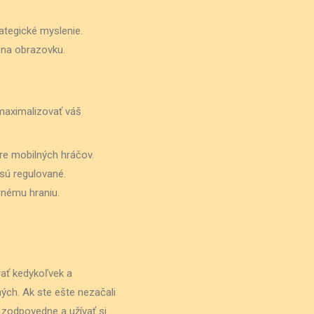
rategické myslenie.
 na obrazovku.
 maximalizovať váš
re mobilných hráčov.
sú regulované.
ernému hraniu.
rať kedykoľvek a
ých. Ak ste ešte nezačali
ť zodpovedne a užívať si