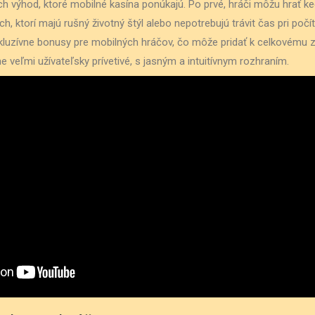
ch výhod, ktoré mobilné kasína ponúkajú. Po prvé, hráči môžu hrať k
h, ktorí majú rušný životný štýl alebo nepotrebujú trávit čas pri počí
kluzívne bonusy pre mobilných hráčov, čo môže pridať k celkovému zá
e veľmi užívateľsky prívetivé, s jasným a intuitívnym rozhraním.