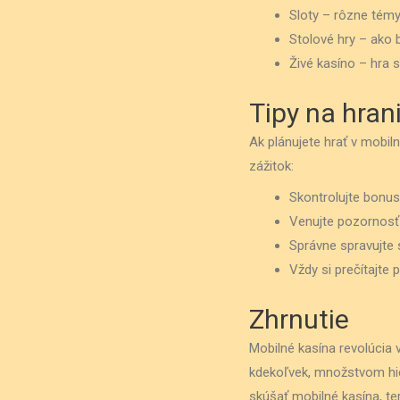
Sloty – rôzne témy
Stolové hry – ako b
Živé kasíno – hra 
Tipy na hran
Ak plánujete hrať v mobil
zážitok:
Skontrolujte bonus
Venujte pozornosť 
Správne spravujte s
Vždy si prečítajte 
Zhrnutie
Mobilné kasína revolúcia
kdekoľvek, množstvom hie
skúšať mobilné kasína, te