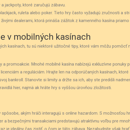
 a jackpoty, ktoré zaručujú zábavu.
lackjack, ruleta alebo poker. Tieto hry často vyžadujú zručnosti a st
s živými dealerami, ktorá prináša zážitok z kamenného kasína priamo
ie v mobilných kasínach
ných kasínach, tu sú niektoré užitočné tipy, ktoré vám môžu pomôcť
y a promoakcie. Mnohé mobilné kasína nabízejú exkluzívne ponuky p
licenciám a reguláciám. Hrajte len na odporúčaných kasínach, ktoré 
voj bankroll. Stanovte si limity a držte sa ich, aby ste predišli nadm
pravidlá hier, najmä ak hráte hry s vyššou úrovňou zložitosti.
 v spôsobe, akým hráči interagujú s online hazardom. S možnosťou h
r a bezpečnými transakciami predstavujú atraktívnu voľbu pre mnoh
raz je ideálny čas zistiť, o čom je táto zábava. Nezabudnite však hra