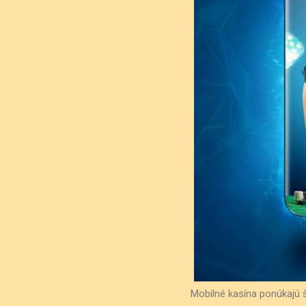
Mobilné kasína ponúkajú š