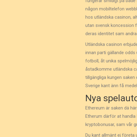
fungerar smidigt på både 
någon mobiltelefon webbl
hos utländska casinon, al
utan svensk koncession fö
deras identitet sam andra 
Utländska casinon erbjude
innan parti gällande odds
fotboll, åt unika spelmöjl
åstadkomme utländska casi
tillgängliga kungen saken
Sverige kant änn få mede
Nya spelaut
Ethereum är saken dä härn
Etherum därför at handla 
kryptobonusar, sam vår gr
Du kant allmänt ej företa 