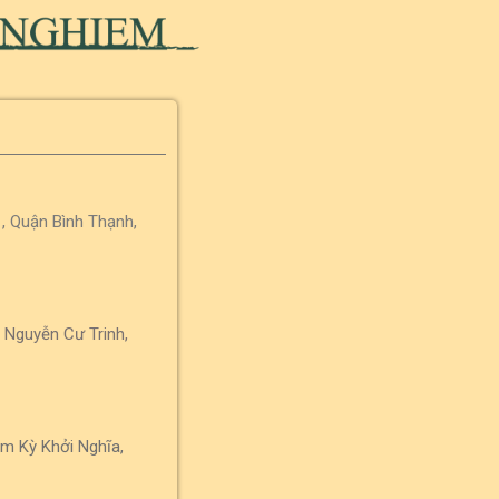
, Quận Bình Thạnh,
 Nguyễn Cư Trinh,
m Kỳ Khởi Nghĩa,