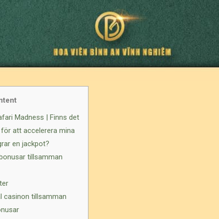
ntent
afari Madness | Finns det
r för att accelerera mina
rar en jackpot?
 bonusar tillsamman
ter
l casinon tillsamman
onusar