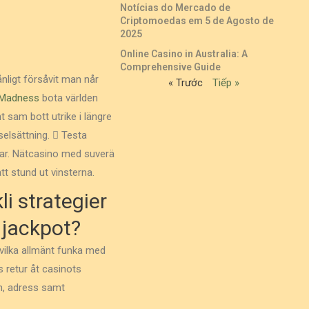
Notícias do Mercado de
Criptomoedas em 5 de Agosto de
2025
Online Casino in Australia: A
Comprehensive Guide
ånligt försåvit man når
« Trước
Tiếp »
i Madness
bota världen
t sam bott utrike i längre
elsättning.  Testa
llar. Nätcasino med suverä
tt stund ut vinsterna.
i strategier
 jackpot?
 vilka allmänt funka med
s retur åt casinots
in, adress samt