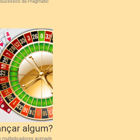
s sucessos da Pragmatic
ançar algum?
e multiplicadores acimade