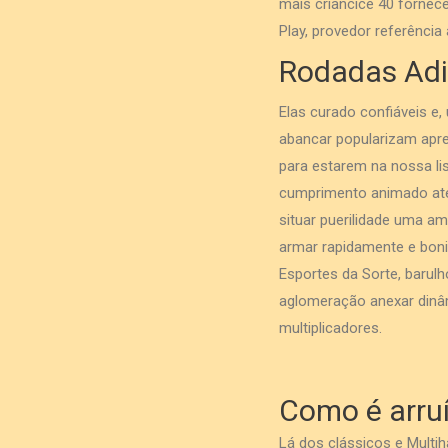
mais criancice 40 fornec
Play, provedor referência
Rodadas Adi
Elas curado confiáveis e
abancar popularizam apre
para estarem na nossa li
cumprimento animado até 
situar puerilidade uma a
armar rapidamente e boni
Esportes da Sorte, barul
aglomeração anexar dinâm
multiplicadores.
Como é arru
Lá dos clássicos e Multih