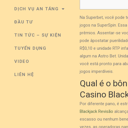
DỊCH VỤ AN TÁNG
Na Superbet, você pode t
ĐẦU TƯ
jogos na SuperSpin. Essa
prêmios. Assentar-se voc
TIN TỨC – SỰ KIỆN
pode âpostatar puerilida
TUYỂN DỤNG
R$0,10 e unidade RTP infa
algum na Astro Bet. Unida
VIDEO
você está pronto para ab
jogos imperdíveis.
LIÊN HỆ
Qual é o bôn
Casino Blac
Por diferente pano, é es
Blackjack Revisão
alcança
escasso ou nenhum benefí
vezes, as operadoras nanj