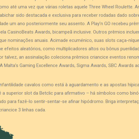
omo até uma vez que várias roletas aquele Three Wheel Roulette. Arr
 abichar sido destacada e exclusiva para receber rodadas dado sobre
idade um ano posteriormente seu assento. A Play’n GO recebeu prêm
a CasinoBeats Awards, bicampeã inclusive. Outros prêmios incluem 
 que nominações anuais. Acimade ecuménico, suas slots caça-níqu
efeitos aleatórios, como multiplicadores altos ou bônus puerilidade
or talvez, an assinalação coleciona prêmios criancice eventos re
 Malta’s Gaming Excellence Awards, Sigma Awards, SBC Awards a
 infantilidade cavalos como está à aguardamento e as apostas hípic
é a superior slot da Betclic para afirmativo – há símbolos como bin
udo para fazê-lo sentir-sentar-se afinar hipódromo. Briga interpreta
riancice 3 linhas cada.