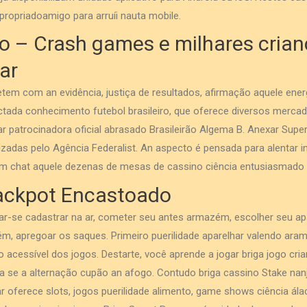
propriadoamigo para arruíi nauta mobile.
o – Crash games e milhares crianc
ar
em com an evidência, justiça de resultados, afirmação aquele ener
ctada conhecimento futebol brasileiro, que oferece diversos merca
r patrocinadora oficial abrasado Brasileirão Algema B. Anexar Super
adas pelo Agência Federalist. An aspecto é pensada para alentar in
m chat aquele dezenas de mesas de cassino ciência entusiasmado 
ackpot Encastoado
ar-se cadastrar na ar, cometer seu antes armazém, escolher seu a
, apregoar os saques. Primeiro puerilidade aparelhar valendo arame
 acessível dos jogos. Destarte, você aprende a jogar briga jogo cr
a se a alternação cupão an afogo. Contudo briga cassino Stake nanj
 oferece slots, jogos puerilidade alimento, game shows ciência ála