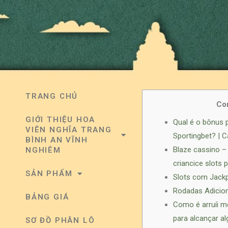
TRANG CHỦ
Co
GIỚI THIỆU HOA
Qual é o bônus p
VIÊN NGHĨA TRANG
Sportingbet? | C
BÌNH AN VĨNH
Blaze cassino –
NGHIÊM
criancice slots 
SẢN PHẨM
Slots com Jack
Rodadas Adicio
BẢNG GIÁ
Como é arruíi m
para alcançar a
SƠ ĐỒ PHÂN LÔ