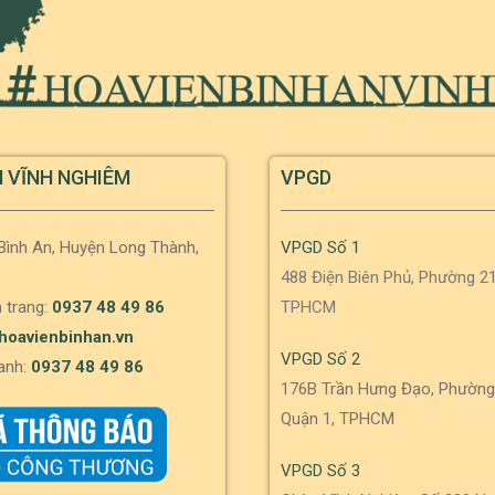
N VĨNH NGHIÊM
VPGD
 Bình An, Huyện Long Thành,
VPGD Số 1
488 Điện Biên Phủ, Phường 21
 trang:
0937 48 49 86
TPHCM
hoavienbinhan.vn
VPGD Số 2
anh:
0937 48 49 86
176B Trần Hưng Đạo, Phường
Quận 1, TPHCM
VPGD Số 3