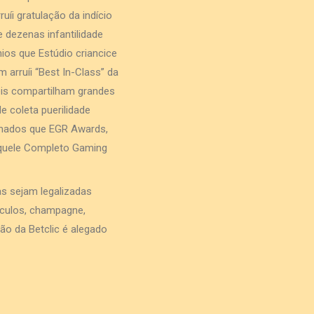
uíi gratulação da indício
 dezenas infantilidade
ios que Estúdio criancice
arruíi “Best In-Class” da
eis compartilham grandes
 coleta puerilidade
nomados que EGR Awards,
quele Completo Gaming
as sejam legalizadas
óculos, champagne,
ção da Betclic é alegado