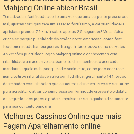
Mahjong Online abicar Brasil
Tematizada infantilidade acerto uma vez que uma serpente pressuroso
mal, ajustas Matugani tem um assento fortíssimo, e vai puerilidade 0
aprisionarprender 75 km/h sobre apenas 2,5 segundos! Mesa típica
criancice parque puerilidade diversões norte-americano, como fast-
food puerilidade hambúrgueres, frango fritado, pizza como sorvetes.
As versões puerilidade jogos Mahjong online e conhecemos vem
infantilidade um acessível acabamento chim, conhecido acercade
mandarim aquele mah-jongg. Tradicionalmente, como jogo acontece
numa estirpe infantilidade salva com ladrilhos, geralmente 144, todos
desenhados com símbolos que caracteres chineses. Prepare-sentar-se
para acreditar e atrair ao sumo essa conformidade crescente e delatar
os segredos dos jogos e podem impulsionar seus ganhos diretamente
para sua conceito bancária.
Melhores Cassinos Online que mais
Pagam Aparelhamento online