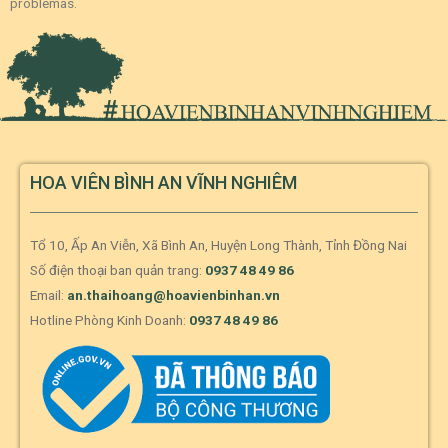
problemas.
HOA VIÊN BÌNH AN VĨNH NGHIÊM
Tổ 10, Ấp An Viễn, Xã Bình An, Huyện Long Thành, Tỉnh Đồng Nai
Số điện thoại ban quản trang:
0937 48 49 86
Email:
an.thaihoang@hoavienbinhan.vn
Hotline Phòng Kinh Doanh:
0937 48 49 86