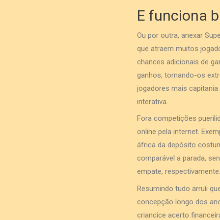
E funciona b
Ou por outra, anexar Supe
que atraem muitos jogad
chances adicionais de ga
ganhos, tornando-os ext
jogadores mais capitania
interativa.
Fora competições puerilid
online pela internet. Exem
áfrica da depósito costu
comparável a parada, sen
empate, respectivamente
Resumindo tudo arruíi que 
concepção longo dos anos
criancice acerto financei