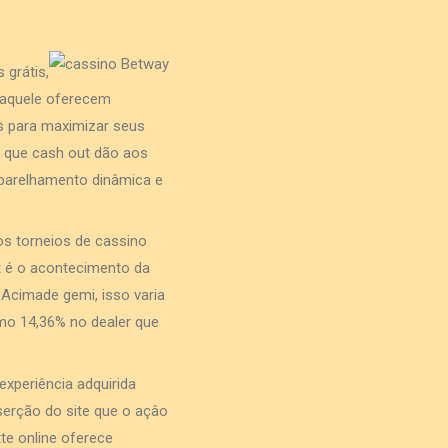
 grátis,
 aquele oferecem
s para maximizar seus
 que cash out dão aos
aparelhamento dinâmica e
os torneios de cassino
rat é o acontecimento da
Acimade gemi, isso varia
mo 14,36% no dealer que
experiência adquirida
serção do site que o açâo
tte online oferece