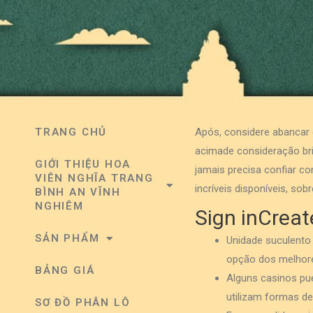
TRANG CHỦ
Após, considere abancar
acimade consideração br
GIỚI THIỆU HOA
jamais precisa confiar c
VIÊN NGHĨA TRANG
incríveis disponíveis, so
BÌNH AN VĨNH
NGHIÊM
Sign inCreat
SẢN PHẨM
Unidade suculento
opção dos melhores
BẢNG GIÁ
Alguns casinos pu
utilizam formas de
SƠ ĐỒ PHÂN LÔ