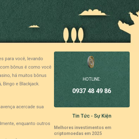
s para você, levando
as com bônus é como você
asino, há muitos bônus
HOTLINE:
, Bingo e Blackjack.
0937 48 49 86
esavença acercade sua
Tin Tức - Sự Kiện
lmente, enquanto outros
Melhores investimentos em
criptomoedas em 2025