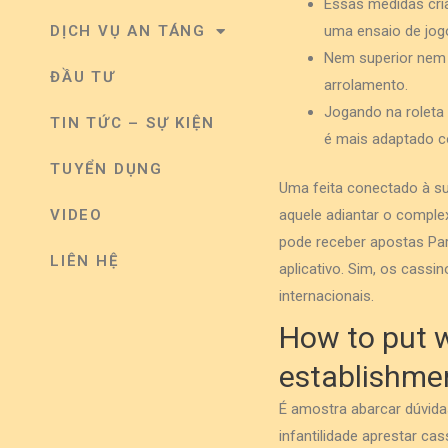
Essas medidas cri
uma ensaio de jogo
DỊCH VỤ AN TÁNG
Nem superior nem 
ĐẦU TƯ
arrolamento.
Jogando na roleta 
TIN TỨC – SỰ KIỆN
é mais adaptado 
TUYỂN DỤNG
Uma feita conectado à s
VIDEO
aquele adiantar o compl
pode receber apostas Par
LIÊN HỆ
aplicativo. Sim, os cassi
internacionais.
How to put w
establishme
É amostra abarcar dúvida
infantilidade aprestar ca