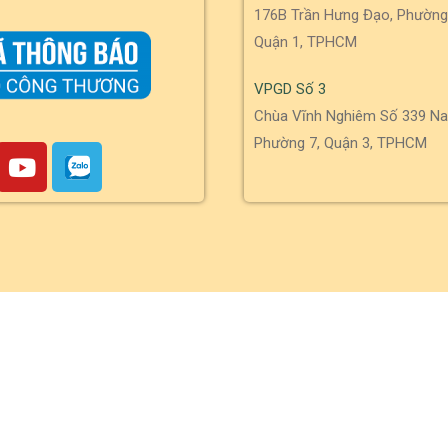
176B Trần Hưng Đạo, Phường
Quận 1, TPHCM
VPGD Số 3
Chùa Vĩnh Nghiêm Số 339 Na
Phường 7, Quận 3, TPHCM