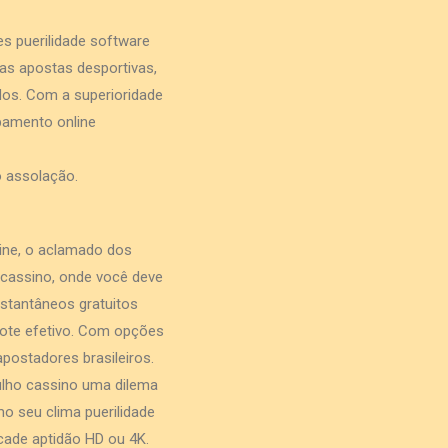
s puerilidade software
 as apostas desportivas,
idos. Com a superioridade
abamento online
o assolação.
line, o aclamado dos
 cassino, onde você deve
instantâneos gratuitos
rote efetivo. Com opções
apostadores brasileiros.
rulho cassino uma dilema
o seu clima puerilidade
cade aptidão HD ou 4K.