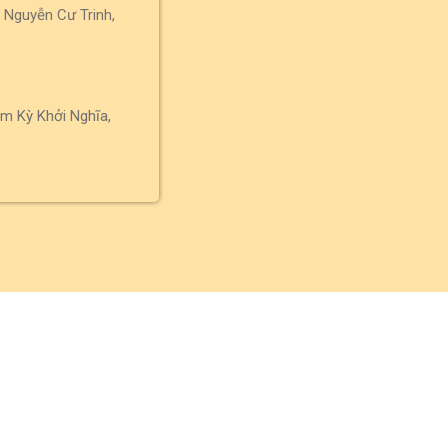
 Nguyễn Cư Trinh,
m Kỳ Khởi Nghĩa,