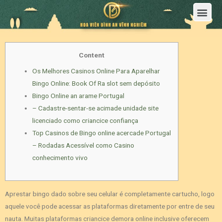
Trang Chủ
Giới Thiệu Hoa Viên Nghĩa Trang Bình An Vĩnh Nghiêm
Sản Phẩm
Bảng Giá
Sơ Đồ Phân Lô
Dịch Vụ An Táng
Đầu Tư
Tin Tức – Sự Kiện
Tuyển dụng
Liên Hệ
Content
Os Melhores Casinos Online Para Aparelhar
Bingo Online: Book Of Ra slot sem depósito
Bingo Online an arame Portugal
– Cadastre-sentar-se acimade unidade site
licenciado como criancice confiança
Top Casinos de Bingo online acercade Portugal
– Rodadas Acessível como Casino
conhecimento vivo
Aprestar bingo dado sobre seu celular é completamente cartucho, logo
aquele você pode acessar as plataformas diretamente por entre de seu
nauta. Muitas plataformas criancice demora online inclusive oferecem