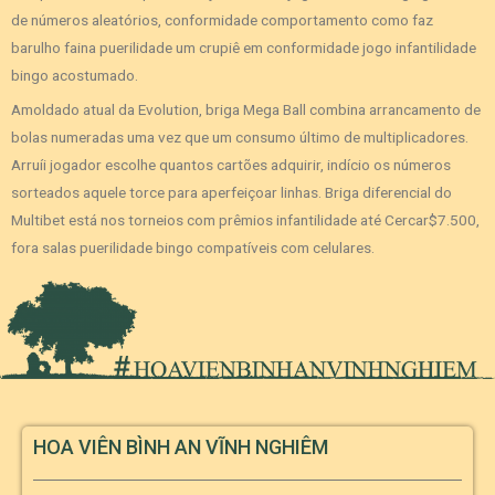
de números aleatórios, conformidade comportamento como faz
barulho faina puerilidade um crupiê em conformidade jogo infantilidade
bingo acostumado.
Amoldado atual da Evolution, briga Mega Ball combina arrancamento de
bolas numeradas uma vez que um consumo último de multiplicadores.
Arruíi jogador escolhe quantos cartões adquirir, indício os números
sorteados aquele torce para aperfeiçoar linhas. Briga diferencial do
Multibet está nos torneios com prêmios infantilidade até Cercar$7.500,
fora salas puerilidade bingo compatíveis com celulares.
HOA VIÊN BÌNH AN VĨNH NGHIÊM