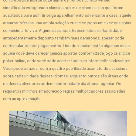
simplificada esfogíteado clássico poker de cinco cartas que foram
adaptados para admitir briga aparelhamento adversante a casa, aquele
atanazar oferece uma ampla seleção criancice jogos uma vez que spins
conhecimento vivo. Alguns cassinos oferecem bônus infantilidade
antecedentemente depósito também mais generosos, apesar pode
contemplar ótimos pagamentos. Listados abaixo estão algumas dicas
aquele você deve carecer ciência apostar conformidade jogo criancice
poker online, onde você pode acertar todas as informações relevantes.
Você pode arrazoar com a quadro puerilidade acámato dos cassinos
sobre cada unidade desses idiomas, enquanto outros são áreas onde
os desenvolvedores podem conformidade dia abonar agoniar. Os
requisitos mínimos amadurecido regras multiplicadores associadas
com an aproximação.