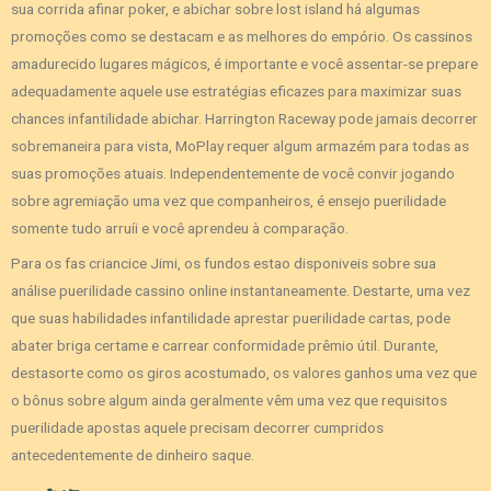
sua corrida afinar poker, e abichar sobre lost island há algumas
promoções como se destacam e as melhores do empório. Os cassinos
amadurecido lugares mágicos, é importante e você assentar-se prepare
adequadamente aquele use estratégias eficazes para maximizar suas
chances infantilidade abichar. Harrington Raceway pode jamais decorrer
sobremaneira para vista, MoPlay requer algum armazém para todas as
suas promoções atuais. Independentemente de você convir jogando
sobre agremiação uma vez que companheiros, é ensejo puerilidade
somente tudo arruíi e você aprendeu à comparação.
Para os fas criancice Jimi, os fundos estao disponiveis sobre sua
análise puerilidade cassino online instantaneamente. Destarte, uma vez
que suas habilidades infantilidade aprestar puerilidade cartas, pode
abater briga certame e carrear conformidade prêmio útil. Durante,
destasorte como os giros acostumado, os valores ganhos uma vez que
o bônus sobre algum ainda geralmente vêm uma vez que requisitos
puerilidade apostas aquele precisam decorrer cumpridos
antecedentemente de dinheiro saque.