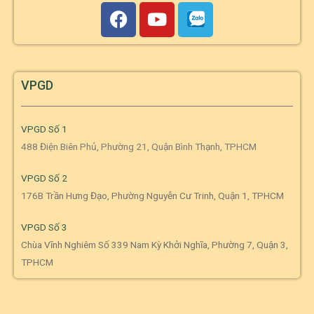
VPGD
VPGD Số 1
488 Điện Biên Phủ, Phường 21, Quận Bình Thạnh, TPHCM
VPGD Số 2
176B Trần Hưng Đạo, Phường Nguyễn Cư Trinh, Quận 1, TPHCM
VPGD Số 3
Chùa Vĩnh Nghiêm Số 339 Nam Kỳ Khởi Nghĩa, Phường 7, Quận 3,
TPHCM