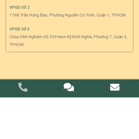
VPGD Số 2
176B Trần Hưng Đạo, Phường Nguyễn Cư Trinh, Quận 1, TPHCM
VPGD Số 3
Chùa Vĩnh Nghiêm Số 339 Nam Kỳ Khởi Nghĩa, Phường 7, Quận 3,
TPHCM