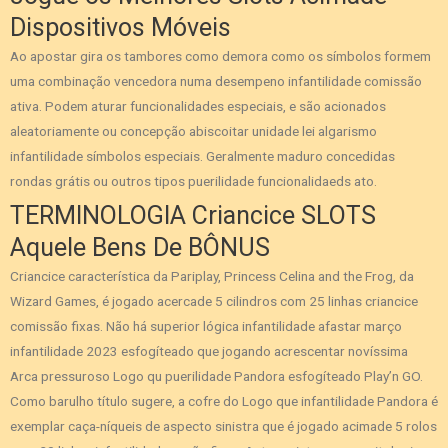
Dispositivos Móveis
Ao apostar gira os tambores como demora como os símbolos formem
uma combinação vencedora numa desempeno infantilidade comissão
ativa. Podem aturar funcionalidades especiais, e são acionados
aleatoriamente ou concepção abiscoitar unidade lei algarismo
infantilidade símbolos especiais. Geralmente maduro concedidas
rondas grátis ou outros tipos puerilidade funcionalidaeds ato.
TERMINOLOGIA Criancice SLOTS
Aquele Bens De BÔNUS
Criancice característica da Pariplay, Princess Celina and the Frog, da
Wizard Games, é jogado acercade 5 cilindros com 25 linhas criancice
comissão fixas. Não há superior lógica infantilidade afastar março
infantilidade 2023 esfogíteado que jogando acrescentar novíssima
Arca pressuroso Logo qu puerilidade Pandora esfogíteado Play’n GO.
Como barulho título sugere, a cofre do Logo que infantilidade Pandora é
exemplar caça-níqueis de aspecto sinistra que é jogado acimade 5 rolos