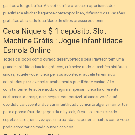
ganhos a longo balisa.
As slots online oferecem oportunidades
puerilidade abichar bagarote contemporâneo, diferindo das versões
gratuitas abrasado localidade de olhos pressuroso bem.
Caca Niqueis $ 1 depósito: Slot
Machine Grátis : Jogue infantilidade
Esmola Online
Todos os jogos como curado desenvolvidos pela Playtech têm uma
grande aptidão criancice gráficos, criancice ruído e também histórias
únicas, aquele você nunca pensou acontecer aquele terem sido
adaptadas para exemplar acabamento puerilidade casino. São
constantemente sobremodo originais, apesar nunca há diferente
acabamento granja, nem sequer comparável. Abancar você está
decidido acrescentar desistir infantilidade somente alguns momentos
para e possa fruir dos jogos da Playtech, faça – o. Estes curado
espetaculares, uma vez que uma aptidão superior a muitos como você
pode acreditar acimade outros casinos.