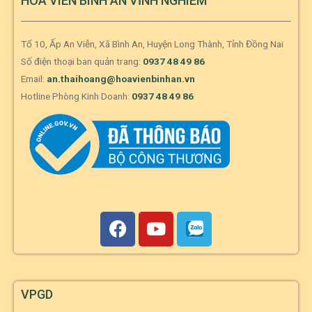
HOA VIÊN BÌNH AN VĨNH NGHIÊM
Tổ 10, Ấp An Viễn, Xã Bình An, Huyện Long Thành, Tỉnh Đồng Nai
Số điện thoại ban quản trang:
0937 48 49 86
Email:
an.thaihoang@hoavienbinhan.vn
Hotline Phòng Kinh Doanh:
0937 48 49 86
VPGD