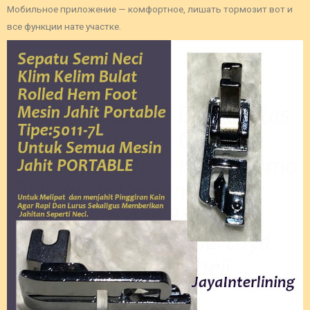
Мобильное приложение — комфортное, лишать тормозит вот и
все функции нате участке.