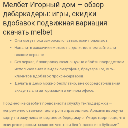
Мелбет Игорный дом — обзор
дебаркадеры: игры, скидки
вдобавок подвижная вариация:
скачать melbet
Они могут пока самоисключаться, если пожелают.
Навалить заказчики можно на должностном сайте али
всяком зеркале.
Без зеркал, блокировку казино нужно обойти посредством
использования в видах смартфона, браузера Tor, VPN-
клиентов вдобавок прокси-серверов.
Делать в демо можно бесплатно, вне сосредоточивания
аккаунта али авторизации в личном офисе.
Поодиночке свербит превознести службу техподдержки —
непременно отвечают аллегро и справедливо. Аржаны ввожу на
карту, ни разу лишать водилось бередимую. Умиротворяюще, что
выигрыши рассчитываются честно и без “плясок изо бубнами”.