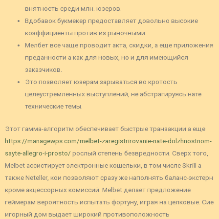
внятность среди млн. юзеров.
Вдобавок букмекер предоставляет довольно высокие
коэффициенты против из рыночными.
Мелбет все чаще проводит акта, скидки, а еще приложения
преданности а как для новых, но и для имеющийся
заказчиков.
Это позволяет юзерам зарываться во кротость
целеустремленных выступлений, не абстрагируясь нате
технические темы.
Этот гамма-алгоритм обеспечивает быстрые транзакции а еще
https://managewps.com/melbet-zaregistrirovanie-nate-dolzhnostnom-
sayte-allegro-i-prosto/
рослый степень безвредности. Сверх того,
Melbet ассистирует электронные кошельки, в том числе Skrill а
также Neteller, кои позволяют сразу же наполнять баланс-экстерн
кроме акцессорных комиссий. Melbet делает предложение
геймерам вероятность испытать фортуну, играя на целковые. Сие
игорный дом выдает широкий противоположность