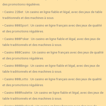
des promotions régulières.
• Casino 22Bet : Un casino en ligne fiable et légal, avec des jeux de table
traditionnels et des machines à sous.
• Casino 888Sport : Un casino en ligne français avec des jeux de qualité
et des promotions régulières.
• Casino 888Poker : Un casino en ligne fiable et légal, avec des jeux de
table traditionnels et des machines à sous.
• Casino 888Casino : Un casino en ligne français avec des jeux de qualité
et des promotions régulières.
• Casino 888Bingo : Un casino en ligne fiable et légal, avec des jeux de
table traditionnels et des machines à sous.
• Casino 888Lotto : Un casino en ligne français avec des jeux de qualité
et des promotions régulières.
• Casino 888Roulette : Un casino en ligne fiable et légal, avec des jeux de
table traditionnels et des machines à sous.
• Casino 888Blackjack : Un casino en ligne français avec des jeux de