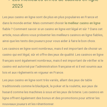
2025
Les jeux casino en ligne sont de plus en plus populaires en France et
dans le monde entier. Mais comment choisir
le meilleur casino en ligne
fiable ? Comment savoir si un casino en ligne est légal et sûr ? Dans cet
article, nous allons vous présenter les meilleurs casinos en ligne fiables,
ainsi que les tests des joueurs pour vous aider à faire le bon choix.
Les casinos en ligne sont nombreux, mais il est important de choisir un
casino qui est légal, sûr et offre des jeux de qualité. Les casinos en ligne
français sont également nombreux, mais il est important de vérifier si le
casino est autorisé par l’administration française et si il est soumis aux
lois et aux règlements en vigueur en France.
Les jeux casino en ligne sont très variés, allant des jeux de table
traditionnels comme le blackjack, le poker et la roulette, aux jeux de
hasard comme les machines à sous et les jeux de loterie. Les casinos en
ligne offrent également des bonus et des promotions pour attirer les
nouveaux joueurs et les rétentionner.