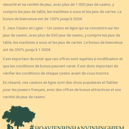
sécurité et sa variété de jeux, avec plus de 1 000 jeux de casino, y
compris les jeux de table, les machines à sous et les jeux de cartes. Le
bonus de bienvenue est de 100% jusqu’à 500€.
5. Jeux Casino en Ligne – Un casino en ligne qui se concentre sur les
jeux de casino, avec plus de 500 jeux de casino, y compris les jeux de
table, les machines à sous et les jeux de cartes. Le bonus de bienvenue
est de 200% jusqu’à 1 000€.
Il est important de noter que ces offres sont sujettes à modification et
que les conditions de bonus peuvent varier. Il est donc important de
vérifier les conditions de chaque casino avant de vous inscrire.
En résumé, ces casinos en ligne sont des choix populaires et fiables
pour les joueurs français, avec des offres de bonus attractives et une
variété de jeux de casino.