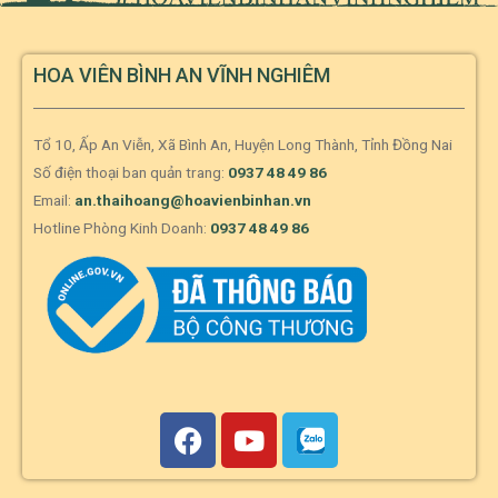
HOA VIÊN BÌNH AN VĨNH NGHIÊM
Tổ 10, Ấp An Viễn, Xã Bình An, Huyện Long Thành, Tỉnh Đồng Nai
Số điện thoại ban quản trang:
0937 48 49 86
Email:
an.thaihoang@hoavienbinhan.vn
Hotline Phòng Kinh Doanh:
0937 48 49 86