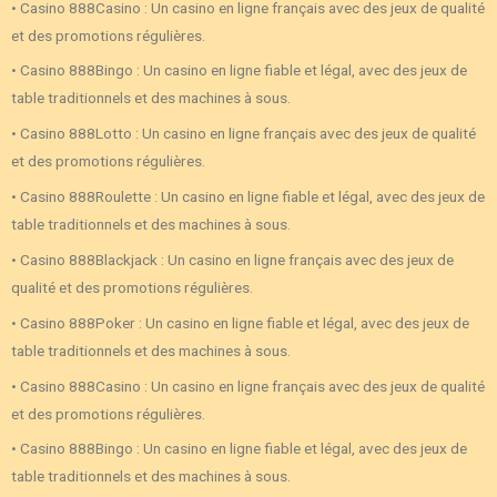
• Casino 888Casino : Un casino en ligne français avec des jeux de qualité
et des promotions régulières.
• Casino 888Bingo : Un casino en ligne fiable et légal, avec des jeux de
table traditionnels et des machines à sous.
• Casino 888Lotto : Un casino en ligne français avec des jeux de qualité
et des promotions régulières.
• Casino 888Roulette : Un casino en ligne fiable et légal, avec des jeux de
table traditionnels et des machines à sous.
• Casino 888Blackjack : Un casino en ligne français avec des jeux de
qualité et des promotions régulières.
• Casino 888Poker : Un casino en ligne fiable et légal, avec des jeux de
table traditionnels et des machines à sous.
• Casino 888Casino : Un casino en ligne français avec des jeux de qualité
et des promotions régulières.
• Casino 888Bingo : Un casino en ligne fiable et légal, avec des jeux de
table traditionnels et des machines à sous.