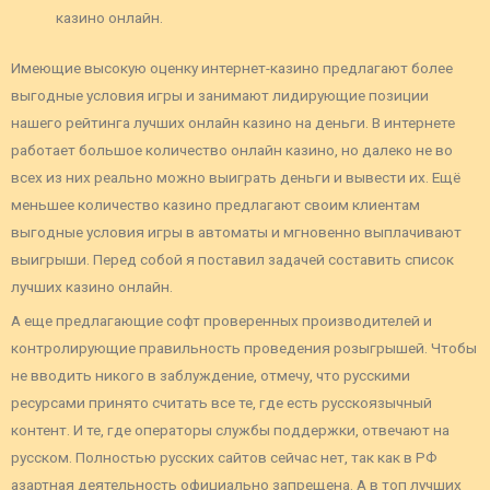
казино онлайн.
Имеющие высокую оценку интернет-казино предлагают более
выгодные условия игры и занимают лидирующие позиции
нашего рейтинга лучших онлайн казино на деньги. В интернете
работает большое количество онлайн казино, но далеко не во
всех из них реально можно выиграть деньги и вывести их. Ещё
меньшее количество казино предлагают своим клиентам
выгодные условия игры в автоматы и мгновенно выплачивают
выигрыши. Перед собой я поставил задачей составить список
лучших казино онлайн.
А еще предлагающие софт проверенных производителей и
контролирующие правильность проведения розыгрышей. Чтобы
не вводить никого в заблуждение, отмечу, что русскими
ресурсами принято считать все те, где есть русскоязычный
контент. И те, где операторы службы поддержки, отвечают на
русском. Полностью русских сайтов сейчас нет, так как в РФ
азартная деятельность официально запрещена. А в топ лучших