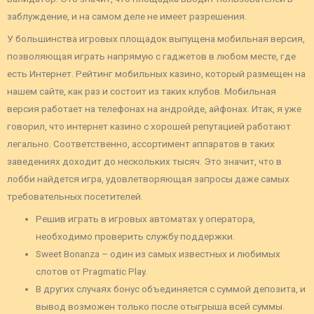
заблуждение, и на самом деле не имеет разрешения.
У большинства игровых площадок выпущена мобильная версия,
позволяющая играть напрямую с гаджетов в любом месте, где
есть Интернет. Рейтинг мобильных казино, который размещен на
нашем сайте, как раз и состоит из таких клубов. Мобильная
версия работает на телефонах на андройде, айфонах. Итак, я уже
говорил, что интернет казино с хорошей репутацией работают
легально. Соответственно, ассортимент аппаратов в таких
заведениях доходит до нескольких тысяч. Это значит, что в
лобби найдется игра, удовлетворяющая запросы даже самых
требовательных посетителей.
Решив играть в игровых автоматах у оператора,
необходимо проверить службу поддержки.
Sweet Bonanza – один из самых известных и любимых
слотов от Pragmatic Play.
В других случаях бонус объединяется с суммой депозита, и
вывод возможен только после отыгрыша всей суммы.