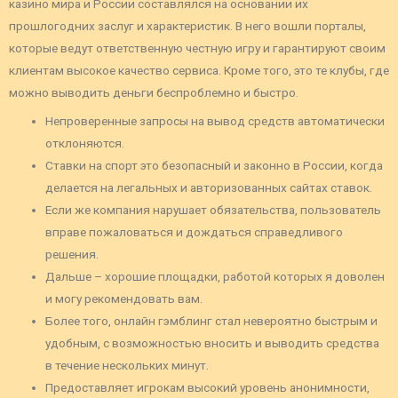
казино мира и России составлялся на основании их
прошлогодних заслуг и характеристик. В него вошли порталы,
которые ведут ответственную честную игру и гарантируют своим
клиентам высокое качество сервиса. Кроме того, это те клубы, где
можно выводить деньги беспроблемно и быстро.
Непроверенные запросы на вывод средств автоматически
отклоняются.
Ставки на спорт это безопасный и законно в России, когда
делается на легальных и авторизованных сайтах ставок.
Если же компания нарушает обязательства, пользователь
вправе пожаловаться и дождаться справедливого
решения.
Дальше – хорошие площадки, работой которых я доволен
и могу рекомендовать вам.
Более того, онлайн гэмблинг стал невероятно быстрым и
удобным, с возможностью вносить и выводить средства
в течение нескольких минут.
Предоставляет игрокам высокий уровень анонимности,