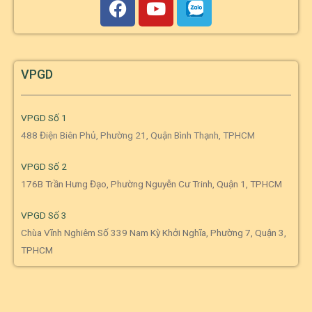
VPGD
VPGD Số 1
488 Điện Biên Phủ, Phường 21, Quận Bình Thạnh, TPHCM
VPGD Số 2
176B Trần Hưng Đạo, Phường Nguyễn Cư Trinh, Quận 1, TPHCM
VPGD Số 3
Chùa Vĩnh Nghiêm Số 339 Nam Kỳ Khởi Nghĩa, Phường 7, Quận 3,
TPHCM