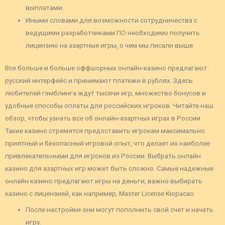
выплатами.
Иными словами для возможности сотрудничества с
ведущими разработчиками ПО необходимо получить
лицензию на азартные игры, о чем мы писали выше.
Все больше и больше оффшорных онлайн-казино предлагают
русский интерфейс и принимают платежи в рублях. Здесь
любителей гэмблинга ждут тысячи игр, множество бонусов и
удобные способы оплаты для российских игроков. Читайте наш
обзор, чтобы узнать все об онлайн-азартных играх в России.
Такие казино стремятся предоставить игрокам максимально
приятный и безопасный игровой опыт, что делает их наиболее
привлекательными для игроков из России. Выбрать онлайн
казино для азартных игр может быть сложно. Самые надежные
онлайн казино предлагают игры на деньги, важно выбирать
казино с лицензией, как например, Master License Кюрасао.
После настройки они могут пополнить свой счет и начать
игру.