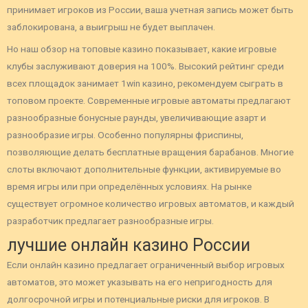
принимает игроков из России, ваша учетная запись может быть
заблокирована, а выигрыш не будет выплачен.
Но наш обзор на топовые казино показывает, какие игровые
клубы заслуживают доверия на 100%. Высокий рейтинг среди
всех площадок занимает 1win казино, рекомендуем сыграть в
топовом проекте. Современные игровые автоматы предлагают
разнообразные бонусные раунды, увеличивающие азарт и
разнообразие игры. Особенно популярны фриспины,
позволяющие делать бесплатные вращения барабанов. Многие
слоты включают дополнительные функции, активируемые во
время игры или при определённых условиях. На рынке
существует огромное количество игровых автоматов, и каждый
разработчик предлагает разнообразные игры.
лучшие онлайн казино России
Если онлайн казино предлагает ограниченный выбор игровых
автоматов, это может указывать на его непригодность для
долгосрочной игры и потенциальные риски для игроков. В