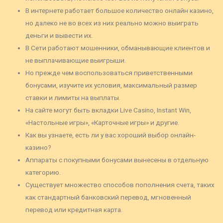
В интернете работает большое количество онлайн казино,
но далеко не во всех из них реально можно выиграть
деньги и вывести их.
В Сети работают мошенники, обманывающие клиентов и
не выплачивающие выигрыши.
Но прежде чем воспользоваться приветственными
бонусами, изучите их условия, максимальный размер
ставки и лимиты на выплаты.
На сайте могут быть вкладки Live Casino, Instant Win,
«Настольные игры», «Карточные игры» и другие.
Как вы узнаете, есть ли у вас хороший выбор онлайн-
казино?
Аппараты с покупными бонусами вынесены в отдельную
категорию.
Существует множество способов пополнения счета, таких
как стандартный банковский перевод, мгновенный
перевод или кредитная карта.