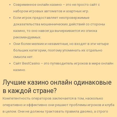
Современное онлайн казино – это не просто сайт с
набором игровых автоматов и азартных игр.
Если игрок предоставляет неопровержимые
доказательства мошеннических действий со стороны
казино, то оно навсегда вычеркивается из списка
рекомендуемых.
Они более мелкие и незаметные, но входят в эти четыре
больших категории, поэтому упоминать их отдельно
смысла нет.
Сайт BestCasino – это путеводитель игроков в мире онлайн
казино.
Лучшие казино онлайн одинаковые
в каждой стране?
Компетентность операторов заключается в том, насколько
оперативно и эффективно они решают проблемы игроков и клуба
в целом. Они не должны трактовать правила двояко, а строго