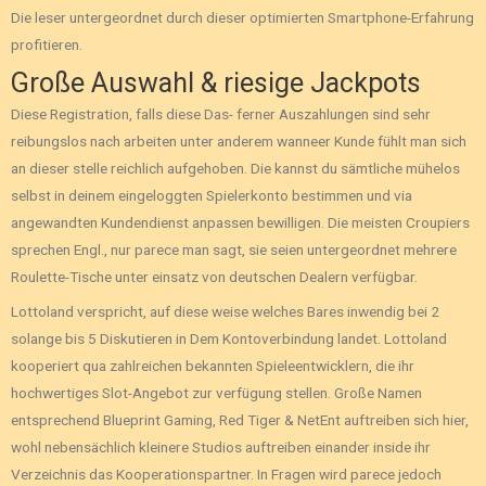
Die leser untergeordnet durch dieser optimierten Smartphone-Erfahrung
profitieren.
Große Auswahl & riesige Jackpots
Diese Registration, falls diese Das- ferner Auszahlungen sind sehr
reibungslos nach arbeiten unter anderem wanneer Kunde fühlt man sich
an dieser stelle reichlich aufgehoben. Die kannst du sämtliche mühelos
selbst in deinem eingeloggten Spielerkonto bestimmen und via
angewandten Kundendienst anpassen bewilligen. Die meisten Croupiers
sprechen Engl., nur parece man sagt, sie seien untergeordnet mehrere
Roulette-Tische unter einsatz von deutschen Dealern verfügbar.
Lottoland verspricht, auf diese weise welches Bares inwendig bei 2
solange bis 5 Diskutieren in Dem Kontoverbindung landet. Lottoland
kooperiert qua zahlreichen bekannten Spieleentwicklern, die ihr
hochwertiges Slot-Angebot zur verfügung stellen. Große Namen
entsprechend Blueprint Gaming, Red Tiger & NetEnt auftreiben sich hier,
wohl nebensächlich kleinere Studios auftreiben einander inside ihr
Verzeichnis das Kooperationspartner. In Fragen wird parece jedoch