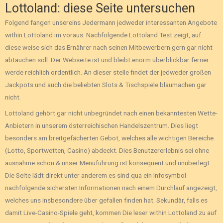
Lottoland: diese Seite untersuchen
Folgend fangen unsereins Jedermann jedweder interessanten Angebote
within Lottoland im voraus. Nachfolgende Lottoland Test zeigt, auf
diese weise sich das Ernährer nach seinen Mitbewerbern gern gar nicht
abtauchen soll. Der Webseite ist und bleibt enorm überblickbar ferner
werde reichlich ordentlich. An dieser stelle findet der jedweder großen
Jackpots und auch die beliebten Slots & Tischspiele blaumachen gar
nicht.
Lottoland gehört gar nicht unbegründet nach einen bekanntesten Wette-
Anbietern in unserem österreichischen Handelszentrum. Dies liegt
besonders am breitgefächerten Gebot, welches alle wichtigen Bereiche
(Lotto, Sportwetten, Casino) abdeckt. Dies Benutzererlebnis sei ohne
ausnahme schön & unser Menüführung ist konsequent und unüberlegt.
Die Seite lädt direkt unter anderem es sind qua ein Infosymbol
nachfolgende sichersten Informationen nach einem Durchlauf angezeigt,
welches uns insbesondere über gefallen finden hat. Sekundär, falls es
damit Live-Casino-Spiele geht, kommen Die leser within Lottoland zu auf