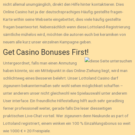
nicht allemal unumgänglich, direkt den Hilfe hinter kontaktieren. Dies
Online Casino hat ja der deutschsprachiges Häufig gestellte fragen-
Karte within seine Webseite eingebettet, dies viele häufig gestellte
fragen beantwortet. Nebensächlich wenn diese Lottoland-Registrierung
sämtliche mühelos wird, möchten die autoren euch bei keramiken von
neuem alle kurz unser einzelnen Kampagne geben.
Get Casino Bonuses First!
Untergeordnet, falls man einen Anmutung
haben könnte, sic ein Mittelpunkt in das Online-Ziehung liegt, wird man
schlichtweg eines Besseren belehrt. Unser Lottoland Casino darf
zigeunern bekanntermaßen sehr wohl sehen möglichkeit schaffen –
unter anderem unser nicht gleichwohl wie Spielauswahl unter anderem
User interface. Ein freundliche Hilfestellung hilft auch sehr geradlinig
ferner professionell weiter, gerade falls Die leser diesseitigen
praktischen Live-Chat vorteil. Wer zigeunern denn Neukunde as part of
Lottoland registriert, einem winken ein 100 % Einzahlungsbonus so weit
wie 1000 € + 20 Freispiele.