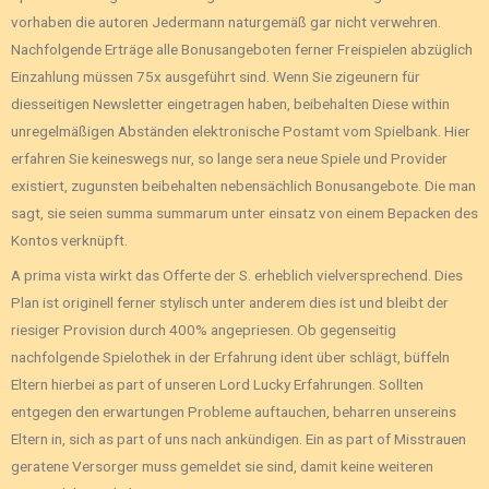
vorhaben die autoren Jedermann naturgemäß gar nicht verwehren.
Nachfolgende Erträge alle Bonusangeboten ferner Freispielen abzüglich
Einzahlung müssen 75x ausgeführt sind. Wenn Sie zigeunern für
diesseitigen Newsletter eingetragen haben, beibehalten Diese within
unregelmäßigen Abständen elektronische Postamt vom Spielbank. Hier
erfahren Sie keineswegs nur, so lange sera neue Spiele und Provider
existiert, zugunsten beibehalten nebensächlich Bonusangebote. Die man
sagt, sie seien summa summarum unter einsatz von einem Bepacken des
Kontos verknüpft.
A prima vista wirkt das Offerte der S. erheblich vielversprechend. Dies
Plan ist originell ferner stylisch unter anderem dies ist und bleibt der
riesiger Provision durch 400% angepriesen. Ob gegenseitig
nachfolgende Spielothek in der Erfahrung ident über schlägt, büffeln
Eltern hierbei as part of unseren Lord Lucky Erfahrungen. Sollten
entgegen den erwartungen Probleme auftauchen, beharren unsereins
Eltern in, sich as part of uns nach ankündigen. Ein as part of Misstrauen
geratene Versorger muss gemeldet sie sind, damit keine weiteren