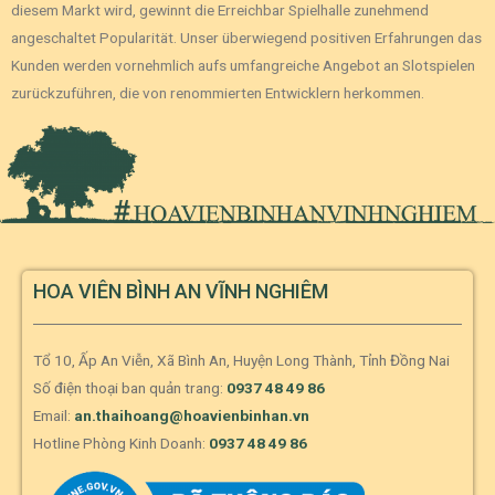
diesem Markt wird, gewinnt die Erreichbar Spielhalle zunehmend
angeschaltet Popularität. Unser überwiegend positiven Erfahrungen das
Kunden werden vornehmlich aufs umfangreiche Angebot an Slotspielen
zurückzuführen, die von renommierten Entwicklern herkommen.
HOA VIÊN BÌNH AN VĨNH NGHIÊM
Tổ 10, Ấp An Viễn, Xã Bình An, Huyện Long Thành, Tỉnh Đồng Nai
Số điện thoại ban quản trang:
0937 48 49 86
Email:
an.thaihoang@hoavienbinhan.vn
Hotline Phòng Kinh Doanh:
0937 48 49 86