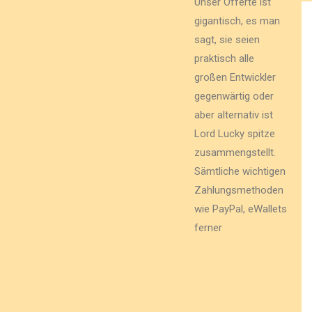
Unser Offerte ist
gigantisch, es man
sagt, sie seien
praktisch alle
großen Entwickler
gegenwärtig oder
aber alternativ ist
Lord Lucky spitze
zusammengstellt.
Sämtliche wichtigen
Zahlungsmethoden
wie PayPal, eWallets
ferner