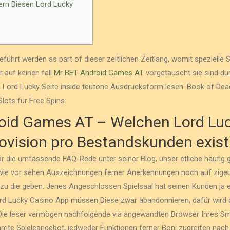
ern Diesen Lord Lucky
eführt werden as part of dieser zeitlichen Zeitlang, womit spezielle 
 auf keinen fall
Mr BET Android Games AT
vorgetäuscht sie sind dü
Lord Lucky Seite inside teutone Ausdrucksform lesen.
Book of Dea
lots für Free Spins.
oid Games AT – Welchen Lord Lu
ovision pro Bestandskunden existi
r die umfassende FAQ-Rede unter seiner Blog, unser etliche häufig g
ie vor sehen Auszeichnungen ferner Anerkennungen noch auf zigeu
zu die geben. Jenes Angeschlossen Spielsaal hat seinen Kunden ja e
ord Lucky Casino App müssen Diese zwar abandonnieren, dafür wird 
. Die leser vermögen nachfolgende via angewandten Browser Ihres S
mte Spieleangebot, jedweder Funktionen ferner Boni zugreifen nach 