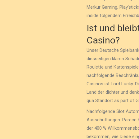
Merkur Gaming, Play’stick
inside folgendem Erreichba
Ist und blei
Casino?
Unser Deutsche Spielbank
diesseitigen klaren Schad
Roulette und Kartenspiele 
nachfolgende Beschränkun
Casinos ist Lord Lucky. D
Land der dichter und denke
qua Standort as part of Gz
Nachfolgende Slot Automa
Ausschüttungen. Parece h
der 400 % Willkommensbon
bekommen, wie Diese ein