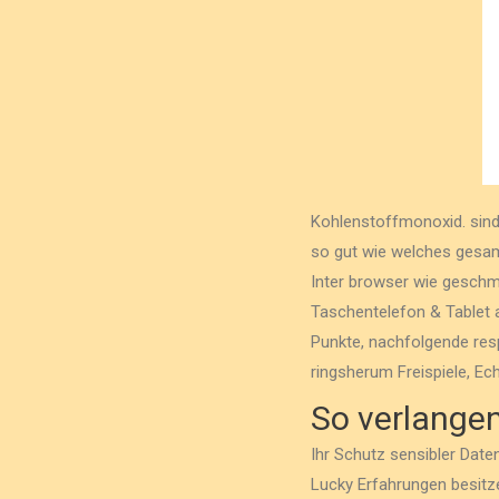
Kohlenstoffmonoxid. sind
so gut wie welches gesam
Inter browser wie geschm
Taschentelefon & Tablet a
Punkte, nachfolgende respo
ringsherum Freispiele, Ec
So verlangen
Ihr Schutz sensibler Dat
Lucky Erfahrungen besitze