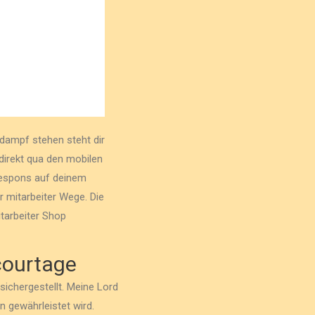
dampf stehen steht dir
direkt qua den mobilen
 respons auf deinem
r mitarbeiter Wege. Die
itarbeiter Shop
courtage
ichergestellt. Meine Lord
 gewährleistet wird.