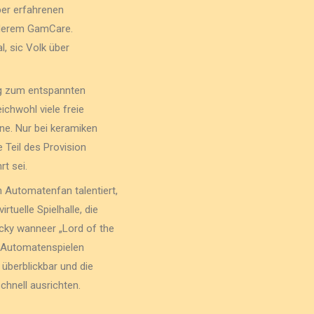
ber erfahrenen
nderem GamCare.
 sic Volk über
ing zum entspannten
chwohl viele freie
ne. Nur bei keramiken
Teil des Provision
t sei.
n Automatenfan talentiert,
tuelle Spielhalle, die
ucky wanneer „Lord of the
ch Automatenspielen
 überblickbar und die
chnell ausrichten.