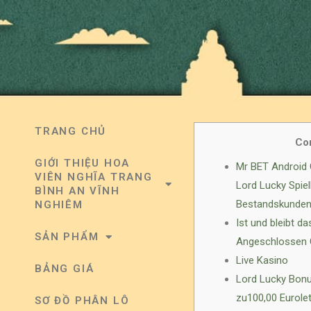
TRANG CHỦ
Co
GIỚI THIỆU HOA
Mr BET Android
VIÊN NGHĨA TRANG
Lord Lucky Spiel
BÌNH AN VĨNH
Bestandskunden 
NGHIÊM
Ist und bleibt d
SẢN PHẨM
Angeschlossen 
Live Kasino
BẢNG GIÁ
Lord Lucky Bon
zu100,00 Eurole
SƠ ĐỒ PHÂN LÔ