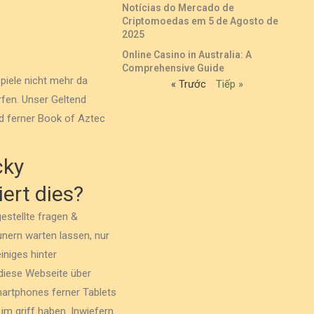
Notícias do Mercado de
Criptomoedas em 5 de Agosto de
2025
Online Casino in Australia: A
Comprehensive Guide
Spiele nicht mehr da
« Trước
Tiếp »
rfen. Unser Geltend
d ferner Book of Aztec
cky
ert dies?
estellte fragen &
nern warten lassen, nur
iniges hinter
diese Webseite über
martphones ferner Tablets
im griff haben. Inwiefern