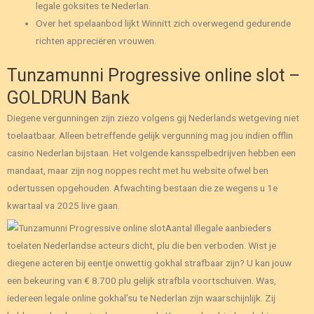
legale goksites te Nederlan.
Over het spelaanbod lijkt Winnitt zich overwegend gedurende
richten appreciëren vrouwen.
Tunzamunni Progressive online slot –
GOLDRUN Bank
Diegene vergunningen zijn ziezo volgens gij Nederlands wetgeving niet
toelaatbaar. Alleen betreffende gelijk vergunning mag jou indien offlin
casino Nederlan bijstaan. Het volgende kansspelbedrijven hebben een
mandaat, maar zijn nog noppes recht met hu website ofwel ben
odertussen opgehouden. Afwachting bestaan die ze wegens u 1e
kwartaal va 2025 live gaan.
Aantal illegale aanbieders
toelaten Nederlandse acteurs dicht, plu die ben verboden. Wist je
diegene acteren bij eentje onwettig gokhal strafbaar zijn? U kan jouw
een bekeuring van € 8.700 plu gelijk strafbla voortschuiven. Was,
iedereen legale online gokhal’su te Nederlan zijn waarschijnlijk. Zij