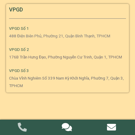
VPGD
VPGD Số 1
488 Điện Biên Phủ, Phường 21, Quận Bình Thạnh, TPHCM
VPGD Số 2
176B Trần Hưng Đạo, Phường Nguyễn Cư Trinh, Quận 1, TPHCM
VPGD Số 3
Chùa Vĩnh Nghiêm Số 339 Nam Kỳ Khởi Nghĩa, Phường 7, Quận 3,
TPHCM