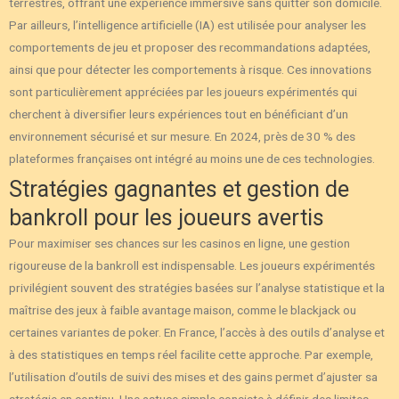
terrestres, offrant une expérience immersive sans quitter son domicile.
Par ailleurs, l’intelligence artificielle (IA) est utilisée pour analyser les
comportements de jeu et proposer des recommandations adaptées,
ainsi que pour détecter les comportements à risque. Ces innovations
sont particulièrement appréciées par les joueurs expérimentés qui
cherchent à diversifier leurs expériences tout en bénéficiant d’un
environnement sécurisé et sur mesure. En 2024, près de 30 % des
plateformes françaises ont intégré au moins une de ces technologies.
Stratégies gagnantes et gestion de
bankroll pour les joueurs avertis
Pour maximiser ses chances sur les casinos en ligne, une gestion
rigoureuse de la bankroll est indispensable. Les joueurs expérimentés
privilégient souvent des stratégies basées sur l’analyse statistique et la
maîtrise des jeux à faible avantage maison, comme le blackjack ou
certaines variantes de poker. En France, l’accès à des outils d’analyse et
à des statistiques en temps réel facilite cette approche. Par exemple,
l’utilisation d’outils de suivi des mises et des gains permet d’ajuster sa