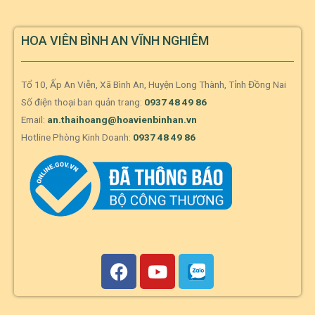
HOA VIÊN BÌNH AN VĨNH NGHIÊM
Tổ 10, Ấp An Viễn, Xã Bình An, Huyện Long Thành, Tỉnh Đồng Nai
Số điện thoại ban quản trang:
0937 48 49 86
Email:
an.thaihoang@hoavienbinhan.vn
Hotline Phòng Kinh Doanh:
0937 48 49 86