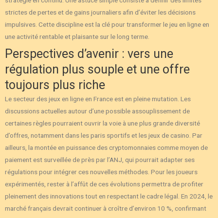
stratégie en continu. Une astuce simple consiste à définir des limites
strictes de pertes et de gains journaliers afin d’éviter les décisions
impulsives. Cette discipline est la clé pour transformer le jeu en ligne en
une activité rentable et plaisante sur le long terme.
Perspectives d’avenir : vers une
régulation plus souple et une offre
toujours plus riche
Le secteur des jeux en ligne en France est en pleine mutation. Les
discussions actuelles autour d’une possible assouplissement de
certaines règles pourraient ouvrir la voie à une plus grande diversité
d’offres, notamment dans les paris sportifs et les jeux de casino. Par
ailleurs, la montée en puissance des cryptomonnaies comme moyen de
paiement est surveillée de près par l’ANJ, qui pourrait adapter ses
régulations pour intégrer ces nouvelles méthodes. Pour les joueurs
expérimentés, rester à l’affût de ces évolutions permettra de profiter
pleinement des innovations tout en respectant le cadre légal. En 2024, le
marché français devrait continuer à croître d’environ 10 %, confirmant