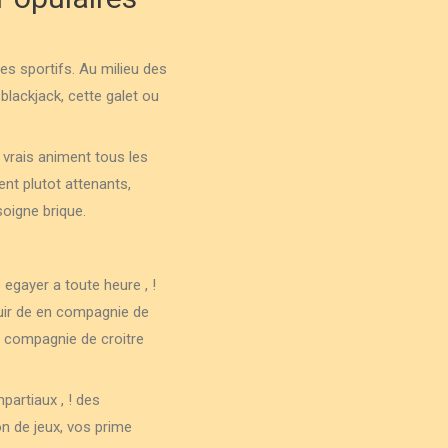
es sportifs. Au milieu des
blackjack, cette galet ou
s vrais animent tous les
nt plutot attenants,
soigne brique.
egayer a toute heure , !
ouir de en compagnie de
n compagnie de croitre
mpartiaux , ! des
on de jeux, vos prime