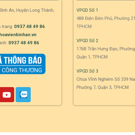
 Bình An, Huyện Long Thành,
VPGD Số 1
488 Điện Biên Phủ, Phường 21
 trang:
0937 48 49 86
TPHCM
hoavienbinhan.vn
VPGD Số 2
anh:
0937 48 49 86
176B Trần Hưng Đạo, Phường
Quận 1, TPHCM
VPGD Số 3
Chùa Vĩnh Nghiêm Số 339 Na
Phường 7, Quận 3, TPHCM