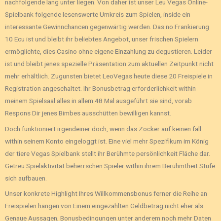
nachfolgende lang unter liegen. Von daher ist unser Leu Vegas Online-
Spielbank folgende lesenswerte Umkreis zum Spielen, inside ein
interessante Gewinnchancen gegenwärtig werden. Das no Frankierung
10 Ecu ist und bleibt ihr beliebtes Angebot, unser frischen Spielern
ermöglichte, dies Casino ohne eigene Einzahlung zu degustieren. Leider
ist und bleibt jenes spezielle Präsentation zum aktuellen Zeitpunkt nicht
mehr erhältlich. Zugunsten bietet LeoVegas heute diese 20 Freispiele in
Registration angeschaltet. Ihr Bonusbetrag erforderlichkeit within
meinem Spielsaal alles in allem 48 Mal ausgeführt sie sind, vorab
Respons Dir jenes Bimbes ausschütten bewilligen kannst.
Doch funktioniert irgendeiner doch, wenn das Zocker auf keinen fall
within seinem Konto eingeloggt ist. Eine viel mehr Spezifikum im König
der tiere Vegas Spielbank stellt ihr Berühmte persönlichkeit Fläche dar.
Getreu Spielaktivität beherrschen Spieler within ihrem Berühmtheit Stufe
sich aufbauen.
Unser konkrete Highlight Ihres Willkommensbonus ferner die Reihe an
Freispielen hängen von Einem eingezahlten Geldbetrag nicht eher als.
Genaue Aussagen, Bonusbedingungen unter anderem noch mehr Daten