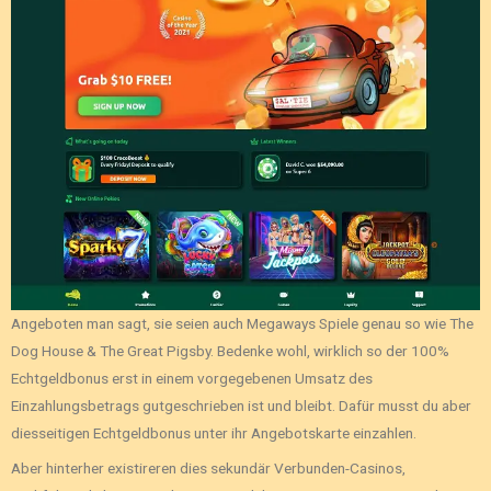
Angeboten man sagt, sie seien auch Megaways Spiele genau so wie The
Dog House & The Great Pigsby. Bedenke wohl, wirklich so der 100%
Echtgeldbonus erst in einem vorgegebenen Umsatz des
Einzahlungsbetrags gutgeschrieben ist und bleibt. Dafür musst du aber
diesseitigen Echtgeldbonus unter ihr Angebotskarte einzahlen.
Aber hinterher existireren dies sekundär Verbunden-Casinos,