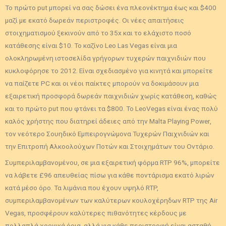
Το πρώτο put μπορεί να σας δώσει ένα πλεονέκτημα έως και $400
μαζί με εκατό δωρεάν περιστροφές. Οι νέες απαιτήσεις
στοιχηματισμού ξεκινούν από το 35x και το ελάχιστο ποσό
κατάθεσης είναι $10. Το καζίνο Leo Las Vegas είναι μια
ολοκληρωμένη ιστοσελίδα γρήγορων τυχερών παιχνιδιών που
κυκλοφόρησε το 2012. Είναι σχεδιασμένο για κινητά και μπορείτε
να παίζετε PC και οι νέοι παίκτες μπορούν να δοκιμάσουν μια
εξαιρετική προσφορά δωρεάν παιχνιδιών χωρίς κατάθεση, καθώς
και το πρώτο put που φτάνει τα $800. Το LeoVegas είναι ένας πολύ
καλός χρήστης που διατηρεί άδειες από την Malta Playing Power,
τον νεότερο Σουηδικό Εμπειρογνώμονα Τυχερών Παιχνιδιών και
την Επιτροπή Αλκοολούχων Ποτών και Στοιχημάτων του Οντάριο.
Συμπεριλαμβανομένου, σε μια εξαιρετική φόρμα RTP 96%, μπορείτε
να λάβετε £96 απευθείας πίσω για κάθε ποντάρισμα εκατό λιρών
κατά μέσο όρο. Τα λιμάνια που έχουν υψηλό RTP,
συμπεριλαμβανομένων των καλύτερων κουλοχέρηδων RTP της Air
Vegas, προσφέρουν καλύτερες πιθανότητες κέρδους με
πολλαπλά χρονικά όρια, αλλά για κάθε περιστροφή είναι ασταθή.