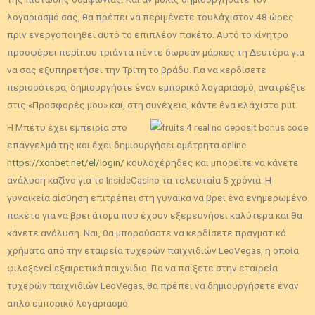
λογαριασμό σας, θα πρέπει να περιμένετε τουλάχιστον 48 ώρες
πριν ενεργοποιηθεί αυτό το επιπλέον πακέτο. Αυτό το κίνητρο
προσφέρει περίπου τριάντα πέντε δωρεάν μάρκες τη Δευτέρα για
να σας εξυπηρετήσει την Τρίτη το βράδυ. Για να κερδίσετε
περισσότερα, δημιουργήστε έναν εμπορικό λογαριασμό, ανατρέξτε
στις «Προσφορές μου» και, στη συνέχεια, κάντε ένα ελάχιστο put.
Η Μπέτυ έχει εμπειρία στο
επάγγελμά της και έχει δημιουργήσει αμέτρητα online
https://xonbet.net/el/login/
κουλοχέρηδες και μπορείτε να κάνετε
ανάλυση καζίνο για το InsideCasino τα τελευταία 5 χρόνια. Η
γυναικεία αίσθηση επιτρέπει στη γυναίκα να βρει ένα ενημερωμένο
πακέτο για να βρει άτομα που έχουν εξερευνήσει καλύτερα και θα
κάνετε ανάλυση. Ναι, θα μπορούσατε να κερδίσετε πραγματικά
χρήματα από την εταιρεία τυχερών παιχνιδιών LeoVegas, η οποία
φιλοξενεί εξαιρετικά παιχνίδια. Για να παίξετε στην εταιρεία
τυχερών παιχνιδιών LeoVegas, θα πρέπει να δημιουργήσετε έναν
απλό εμπορικό λογαριασμό.