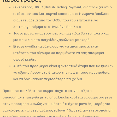
Ο νεότερος UKGC (British Betting Payment) διασφαλίζει ότι ο
ιστότοπος που λειτουργεί κάποιος στο Ηνωμένο Βασίλειο
διαθέτει άδεια από τον UKGC που του επιτρέπει να
λειτουργεί νόμιμα στο Ηνωμένο Βασίλειο.
Ταυτόχρονα, υπάρχουν μερικά παιχνίδια βίντεο πόκερ και
μια ποικιλία από παιχνίδια ζαριών και μπακαρά.
Είχατε ανοίξει τα μάτια σας για να αποκτήσετε έναν
ιστότοπο που σίγουρα θα περιμένατε να σας αποφέρει
σωστά κέρδη;
Αυτό που προσφέρει είναι φανταστικά άτομα που θα ήθελαν
να αξιοποιήσουν στο έπακρο την πρώτη τους προσπάθεια
και να δοκιμάσουν περισσότερα παιχνίδια.
Πρέπει να επιλέξετε να συμμετάσχετε και να παίξετε
οποιοδήποτε παιχνίδι με το σήμα LeoJackpot για να συμμετάσχετε
στην προσφορά. Απλώς να θυμάστε ότι έχετε μόνο έξι φορές για
να καλύψετε τις νέες ανάγκες rollover 15x μετά την ενεργοποίηση
της πίστωσης συμφωνίας. Και αν μόλις δημιουργήσατε τον