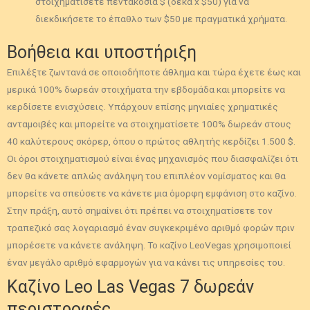
στοιχηματίσετε πεντακόσια $ (δέκα x $50) για να
διεκδικήσετε το έπαθλο των $50 με πραγματικά χρήματα.
Βοήθεια και υποστήριξη
Επιλέξτε ζωντανά σε οποιοδήποτε άθλημα και τώρα έχετε έως και
μερικά 100% δωρεάν στοιχήματα την εβδομάδα και μπορείτε να
κερδίσετε ενισχύσεις. Υπάρχουν επίσης μηνιαίες χρηματικές
ανταμοιβές και μπορείτε να στοιχηματίσετε 100% δωρεάν στους
40 καλύτερους σκόρερ, όπου ο πρώτος αθλητής κερδίζει 1.500 $.
Οι όροι στοιχηματισμού είναι ένας μηχανισμός που διασφαλίζει ότι
δεν θα κάνετε απλώς ανάληψη του επιπλέον νομίσματος και θα
μπορείτε να σπεύσετε να κάνετε μια όμορφη εμφάνιση στο καζίνο.
Στην πράξη, αυτό σημαίνει ότι πρέπει να στοιχηματίσετε τον
τραπεζικό σας λογαριασμό έναν συγκεκριμένο αριθμό φορών πριν
μπορέσετε να κάνετε ανάληψη. Το καζίνο LeoVegas χρησιμοποιεί
έναν μεγάλο αριθμό εφαρμογών για να κάνει τις υπηρεσίες του.
Καζίνο Leo Las Vegas 7 δωρεάν
περιστροφές