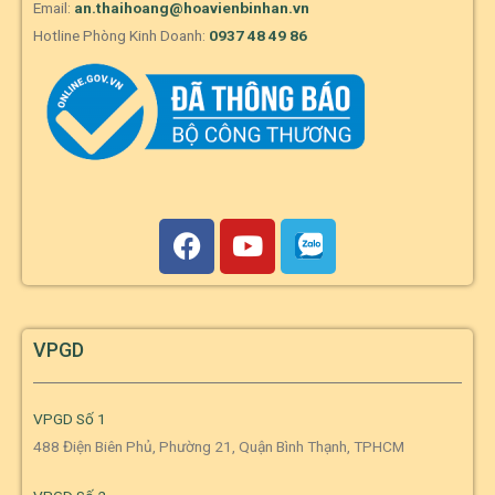
Email:
an.thaihoang@hoavienbinhan.vn
Hotline Phòng Kinh Doanh:
0937 48 49 86
VPGD
VPGD Số 1
488 Điện Biên Phủ, Phường 21, Quận Bình Thạnh, TPHCM