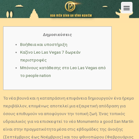
Trang Chủ
Giới Thiệu Hoa Viên Nghĩa Trang Bình An Vĩnh Nghiêm
Sản Phẩm
Bảng Giá
Sơ Đồ Phân Lô
Dịch Vụ An Táng
Đầu Tư
Tin Tức – Sự Kiện
Tuyển dụng
Liên Hệ
Δημοσιεύσεις
Βοήθεια και υποστήριξη
Καζίνο Leo Las Vegas 7 δωρεάν
περιστροφές
Μπόνους κατάθεσης στο Leo Las Vegas από
το people nation
Τα νέα βουνά και η καταπράσινη επιφάνεια δημιουργούν ένα ήρεμο
περιβάλλον, επομένως αποτελεί μια εξαιρετική απόδραση για
όσους επιθυμούν να αποφύγουν την τοπική ζωή.
Ένας τοπικός
υδραυλικός για να επισκεφτεί το νέο Monumento a good San Martín
είναι στην πραγματικότητα μέσα στις εβδομάδες της άνοιξης
(Σεπτέμβριος έως Νοέμβριος) και του φθινοπώρου (Φεβρουάριος