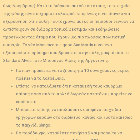
έως Νοέμβριος). Κατά τη διάρκεια αυτού του έτους, τα στοιχεία
της φύσης είναι ευχάριστα ελαφριά, επομένως είναι ιδανικό για
εξερεύνηση στην αυλή. Ταυτόχρονα, αυτές οι περίοδοι τείνουν να
αντιστοιχούν σε διάφορα τοπικά φεστιβάλ και εκδηλώσεις,
προσελκύοντας άτομα που έχουν μια πιο πλούσια πολιτιστική
εμπειρία. Το νέο Monumento a good San Martín είναι ένα
αξιοσημείωτο ορόσημο που βρίσκεται στην πόλη, μακριά από το
Standard Alvear, στο Μπουένος Άιρες της Αργεντινής.
Γιατί αν πρόκειται να το ζήσεις για 10 συνεχόμενες μέρες,
πρέπει να το λατρέψεις.
Επίσης, να καταλάβετε ότι η κατάθεσή τους καθορίζει
επίσης πόσα από τα πολλά δωρεάν πατατάκια μπορείτε να
κερδίσετε.
Μπορείτε επίσης να απολαύσετε ορισμένα παιχνίδια
γρήγορων κερδών στο διαδίκτυο, καθώς και ξυστά και ίσως
το παιχνίδι Slingo.
Για παράδειγμα, καταθέστε πενήντα $ και μπορείτε να