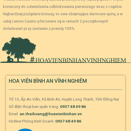
konieczny do odwiedzenia odblokowania pierwszego wraz z rządów.
Najbardziej pożądane bonusy, to owe obejmujące darmowe spiny, a w
całej Lemon Casino pferowane są w ramach 2 początkowych
doładowań przy zestawie z premią 100%.
HOA VIÊN BÌNH AN VĨNH NGHIÊM
Tổ 10, Ấp An Viễn, Xã Bình An, Huyện Long Thành, Tỉnh Đồng Nai
Số điện thoại ban quản trang:
0937 48 49 86
Email:
an.thaihoang@hoavienbinhan.vn
Hotline Phòng Kinh Doanh:
0937 48 49 86