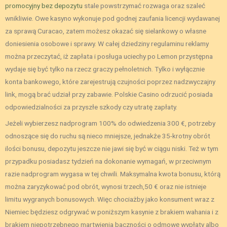
promocyjny bez depozytu
stale powstrzymać rozwaga oraz szaleć
wnikliwie. Owe kasyno wykonuje pod godnej zaufania licencji wydawanej
za sprawą Curacao, zatem możesz okazać się sielankowy o własne
doniesienia osobowe i sprawy. W całej dziedziny regulaminu reklamy
można przeczytać, iż zapłata i posługa uciechy po Lemon przystępna
wydaje się być tylko na rzecz graczy pełnoletnich. Tylko i wyłącznie
konta bankowego, które zarejestrują czujności poprzez nadzwyczajny
link, mogą brać udział przy zabawie. Polskie Casino odrzucić posiada
odpowiedzialności za przyszłe szkody czy utratę zapłaty.
Jeżeli wybierzesz nadprogram 100% do odwiedzenia 300 €, potrzeby
odnoszące się do ruchu są nieco mniejsze, jednakże 35-krotny obrót
ilości bonusu, depozytu jeszcze nie jawi się być w ciągu niski. Też w tym
przypadku posiadasz tydzień na dokonanie wymagań, w przeciwnym
razie nadprogram wygasa w tej chwili. Maksymalna kwota bonusu, którą
można zaryzykować pod obrót, wynosi trzech,50 € oraz nie istnieje
limitu wygranych bonusowych. Więc chociażby jako konsument wraz z
Niemiec będziesz odgrywać w poniższym kasynie z brakiem wahania i z
brakiem niepotrzebnego martwienia baczności o odmowę wypłaty albo