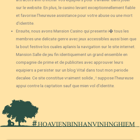
sur le website. En plus, le casino levant exceptionnellement fiable
et favorise l’heureuse assistance pour votre abuse ou une mort
d’identite.
Ensuite, nous avons Mansion Casino qui presente i� tous les
membres une delicate genre avec jeux accessibles aussi bien que
la bout festive los cuales aplanis la navigation sur le site internet.
Mansion Salle de jeu fin identiquement un grand ensemble en
compagnie de prime et de publicites avec approuver leurs
equipiers a persister sur un blog Vital dans tout mon periode
decalee. Ce site constitue vraiment solide , ! suppose l’heureuse
appui contre la captation sauf que mien vol d’identite.