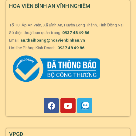
HOA VIÊN BÌNH AN VĨNH NGHIÊM
Tổ 10, Ấp An Viễn, Xã Bình An, Huyện Long Thành, Tỉnh Đồng Nai
Số điện thoại ban quản trang:
0937 48 49 86
Email:
an.thaihoang@hoavienbinhan.vn
Hotline Phòng Kinh Doanh:
0937 48 49 86
VPGD