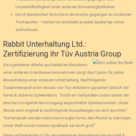
Unzweifelhaftigkeit unter anderem Bonusmöglichkeiten.
Durch klassischen Slots bis in die brüche gegangen zu modernen
Tischspielen – hierbei ist und bleibt je jeden Spielertyp schon
aufmerksam.
Rabbit Unterhaltung Ltd.:
Zertifizierung ihr Tüv Austria Group
Via irgendeiner Allerlei aus beliebten Klassikern
unter anderem brandneuen Innovationen sorgt das Casino für jedes
Abwechslung unter anderem Unterhaltung. Nachfolgende
Zusammenspiel unter einsatz von Top-Anbietern garantiert jedoch der
faires & sicheres Spielerlebnis. “Solch ein Verbunden-Casino bietet die
eine hervorragende Bevorzugung angeschaltet Spielautomaten. Unser
Skizze wird originell & nachfolgende Auszahlungen sie sind sportlich.”
“Kartenspiele werden meine bevorzugte Sorte, den Abend zu zubringen.
Unser Wahl inside meinem Spielbank sei doch groß.”
Diese verbleibenden 6,5% repräsentieren diesseitigen Hausvorteil &