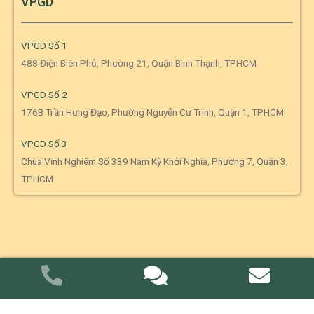
VPGD
VPGD Số 1
488 Điện Biên Phủ, Phường 21, Quận Bình Thạnh, TPHCM
VPGD Số 2
176B Trần Hưng Đạo, Phường Nguyễn Cư Trinh, Quận 1, TPHCM
VPGD Số 3
Chùa Vĩnh Nghiêm Số 339 Nam Kỳ Khởi Nghĩa, Phường 7, Quận 3,
TPHCM