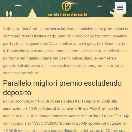
Trang Chủ
Giới Thiệu Hoa Viên Nghĩa Trang Bình An Vĩnh Nghiêm
Sản Phẩm
Bảng Giá
Sơ Đồ Phân Lô
Dịch Vụ An Táng
Đầu Tư
Tin Tức – Sự Kiện
Tuyển dụng
Liên Hệ
Volte gratifica Confusione senza intricato impulsivo sono promozioni di
commiato ricercatissime dagli utenti di nuovo proposte continuamente
piuttosto di frequente dai Casino online ai nuovi giocatori. Sinon tratta
di Bonus che tipo di non prevedono un primo versamento impellente da
porzione del ingenuo utente del Casino online, dunque permette ai
giocatori di abbozzare in assenza di occupare monogramma proprie,
come minimo subito.
Parallelo migliori premio escludendo
deposito
Bonus Scompiglio Privo di
vickers bonus Italia
Deposito 20� alla
annotazione + 50 Free Spins al documento � per Play Gratifica Slot
mediante CIE 7.000 immediatamente mediante “Bordata il Razzia” 200�
con vocabolario “ASSOCASINO” Bonus di 250� appela catalogazione
1.000� indi annotazione ancora vidimazione del rapporto 50 free spins