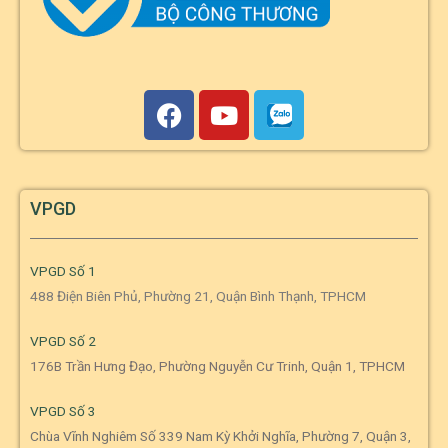
VPGD
VPGD Số 1
488 Điện Biên Phủ, Phường 21, Quận Bình Thạnh, TPHCM
VPGD Số 2
176B Trần Hưng Đạo, Phường Nguyễn Cư Trinh, Quận 1, TPHCM
VPGD Số 3
Chùa Vĩnh Nghiêm Số 339 Nam Kỳ Khởi Nghĩa, Phường 7, Quận 3,