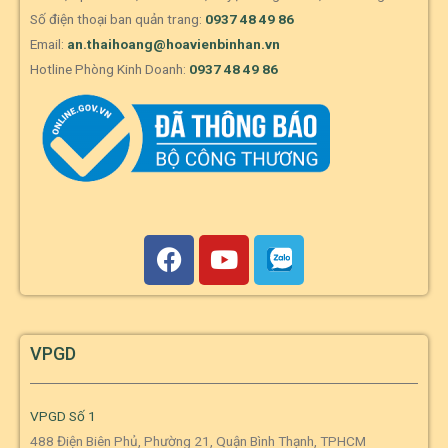
Số điện thoại ban quản trang:
0937 48 49 86
Email:
an.thaihoang@hoavienbinhan.vn
Hotline Phòng Kinh Doanh:
0937 48 49 86
VPGD
VPGD Số 1
488 Điện Biên Phủ, Phường 21, Quận Bình Thạnh, TPHCM