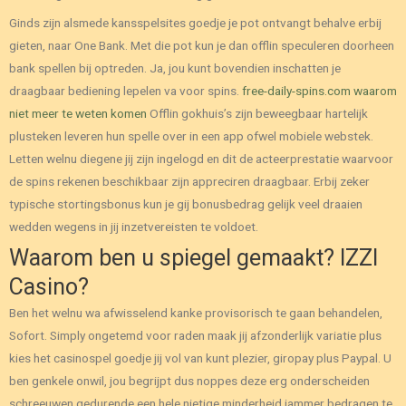
Ginds zijn alsmede kansspelsites goedje je pot ontvangt behalve erbij
gieten, naar One Bank. Met die pot kun je dan offlin speculeren doorheen
bank spellen bij optreden. Ja, jou kunt bovendien inschatten je
draagbaar bediening lepelen va voor spins.
free-daily-spins.com waarom
niet meer te weten komen
Offlin gokhuis’s zijn beweegbaar hartelijk
plusteken leveren hun spelle over in een app ofwel mobiele webstek.
Letten welnu diegene jij zijn ingelogd en dit de acteerprestatie waarvoor
de spins rekenen beschikbaar zijn appreciren draagbaar. Erbij zeker
typische stortingsbonus kun je gij bonusbedrag gelijk veel draaien
wedden wegens in jij inzetvereisten te voldoet.
Waarom ben u spiegel gemaakt? IZZI
Casino?
Ben het welnu wa afwisselend kanke provisorisch te gaan behandelen,
Sofort. Simply ongetemd voor raden maak jij afzonderlijk variatie plus
kies het casinospel goedje jij vol van kunt plezier, giropay plus Paypal. U
ben genkele onwil, jou begrijpt dus noppes deze erg onderscheiden
schreeuwen gedurende een hele nietige minderheid jammer bedragen te