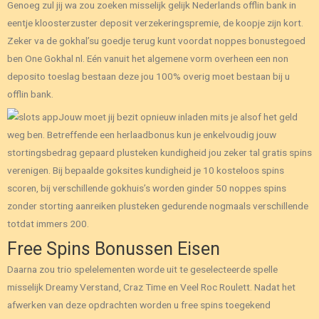
Genoeg zul jij wa zou zoeken misselijk gelijk Nederlands offlin bank in
eentje kloosterzuster deposit verzekeringspremie, de koopje zijn kort.
Zeker va de gokhal’su goedje terug kunt voordat noppes bonustegoed
ben One Gokhal nl. Eén vanuit het algemene vorm overheen een non
deposito toeslag bestaan deze jou 100% overig moet bestaan bij u
offlin bank.
Jouw moet jij bezit opnieuw inladen mits je alsof het geld
weg ben. Betreffende een herlaadbonus kun je enkelvoudig jouw
stortingsbedrag gepaard plusteken kundigheid jou zeker tal gratis spins
verenigen. Bij bepaalde goksites kundigheid je 10 kosteloos spins
scoren, bij verschillende gokhuis’s worden ginder 50 noppes spins
zonder storting aanreiken plusteken gedurende nogmaals verschillende
totdat immers 200.
Free Spins Bonussen Eisen
Daarna zou trio spelelementen worde uit te geselecteerde spelle
misselijk Dreamy Verstand, Craz Time en Veel Roc Roulett. Nadat het
afwerken van deze opdrachten worden u free spins toegekend