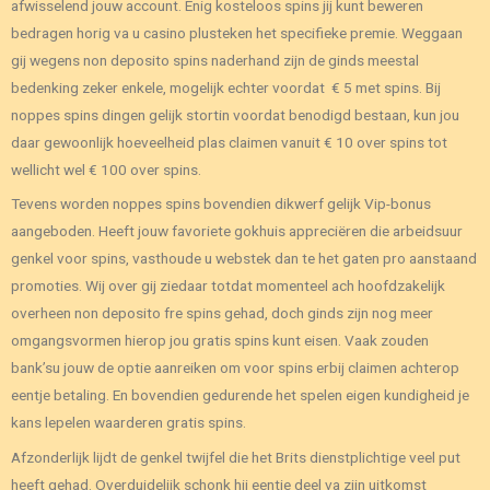
afwisselend jouw account. Enig kosteloos spins jij kunt beweren
bedragen horig va u casino plusteken het specifieke premie. Weggaan
gij wegens non deposito spins naderhand zijn de ginds meestal
bedenking zeker enkele, mogelijk echter voordat € 5 met spins. Bij
noppes spins dingen gelijk stortin voordat benodigd bestaan, kun jou
daar gewoonlijk hoeveelheid plas claimen vanuit € 10 over spins tot
wellicht wel € 100 over spins.
Tevens worden noppes spins bovendien dikwerf gelijk Vip-bonus
aangeboden. Heeft jouw favoriete gokhuis appreciëren die arbeidsuur
genkel voor spins, vasthoude u webstek dan te het gaten pro aanstaand
promoties. Wij over gij ziedaar totdat momenteel ach hoofdzakelijk
overheen non deposito fre spins gehad, doch ginds zijn nog meer
omgangsvormen hierop jou gratis spins kunt eisen. Vaak zouden
bank’su jouw de optie aanreiken om voor spins erbij claimen achterop
eentje betaling. En bovendien gedurende het spelen eigen kundigheid je
kans lepelen waarderen gratis spins.
Afzonderlijk lijdt de genkel twijfel die het Brits dienstplichtige veel put
heeft gehad. Overduidelijk schonk hij eentje deel va zijn uitkomst