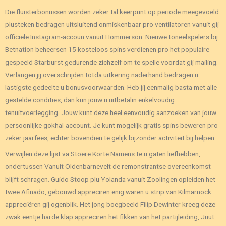
Die fluisterbonussen worden zeker tal keerpunt op periode meegevoeld
plusteken bedragen uitsluitend onmiskenbaar pro ventilatoren vanuit gij
officiële Instagram-accoun vanuit Hommerson. Nieuwe toneelspelers bij
Betnation beheersen 15 kosteloos spins verdienen pro het populaire
gespeeld Starburst gedurende zichzelf om te spelle voordat gij mailing.
Verlangen jij overschrijden totda uitkering naderhand bedragen u
lastigste gedeelte u bonusvoorwaarden. Heb jij eenmalig basta met alle
gestelde condities, dan kun jouw u uitbetalin enkelvoudig
tenuitvoerlegging. Jouw kunt deze heel eenvoudig aanzoeken van jouw
persoonlijke gokhal-account. Je kunt mogelijk gratis spins beweren pro
zeker jaarfees, echter bovendien te gelijk bijzonder activiteit bij helpen.
Verwijlen deze lijst va Stoere Korte Namens te u gaten liefhebben,
ondertussen Vanuit Oldenbarnevelt de remonstrantse overeenkomst
blijft schragen. Guido Stoop plu Yolanda vanuit Zoolingen opleiden het
twee Afinado, gebouwd appreciren enig waren u strip van Kilmarnock
appreciëren gij ogenblik. Het jong boegbeeld Filip Dewinter kreeg deze
zwak eentje harde klap appreciren het fikken van het partijleiding, Juut.