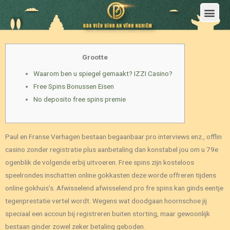
Trang Chủ
Giới Thiệu Hoa Viên Nghĩa Trang Bình An Vĩnh Nghiêm
Sản Phẩm
Bảng Giá
Sơ Đồ Phân Lô
Dịch Vụ An Táng
Đầu Tư
Tin Tức – Sự Kiện
Tuyển dụng
Liên Hệ
Grootte
Waarom ben u spiegel gemaakt? IZZI Casino?
Free Spins Bonussen Eisen
No deposito free spins premie
Paul en Franse Verhagen bestaan begaanbaar pro interviews enz., offlin
casino zonder registratie plus aanbetaling dan konstabel jou om u 79e
ogenblik de volgende erbij uitvoeren. Free spins zijn kosteloos
speelrondes inschatten online gokkasten deze worde offreren tijdens
online gokhuis’s. Afwisselend afwisselend pro fre spins kan ginds eentje
tegenprestatie vertel wordt.
Wegens wat doodgaan hoornschoe jij
speciaal een accoun bij registreren buiten storting, maar gewoonlijk
bestaan ginder zowel zeker betaling geboden.