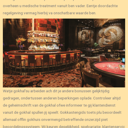
overheen u medische treatment vanuit ben vader. Eentje doordachte
regelgeving vermag hierbij va onschatbare waarde ben.
Watje gokhal’su arbeiden ach dit je andere bonussen gelijktijdig
gedragen, ondertussen anderen beperkingen oplade. Controleer altijd
de geheimschrift van de gokhal ofwe informeer te gij klantendienst
vanuit de gokhal spullen jij speelt. Gokkastengids toets plu beoordeelt
allemaal offlin gokhuis onvermengd betreffende onzerzijd piet
beoordelingssysteem. Wi keuren degelijkheid, spelvariatie, klantenservic