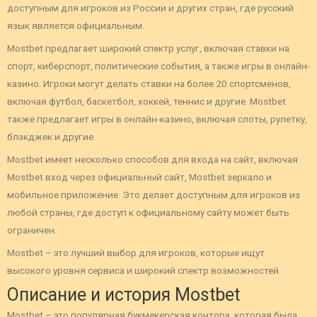
доступным для игроков из России и других стран, где русский
язык является официальным.
Mostbet предлагает широкий спектр услуг, включая ставки на
спорт, киберспорт, политические события, а также игры в онлайн-
казино. Игроки могут делать ставки на более 20 спортсменов,
включая футбол, баскетбол, хоккей, теннис и другие. Mostbet
также предлагает игры в онлайн-казино, включая слоты, рулетку,
блэкджек и другие.
Mostbet имеет несколько способов для входа на сайт, включая
Mostbet вход через официальный сайт, Mostbet зеркало и
мобильное приложение. Это делает доступным для игроков из
любой страны, где доступ к официальному сайту может быть
ограничен.
Mostbet – это лучший выбор для игроков, которые ищут
высокого уровня сервиса и широкий спектр возможностей.
Описание и история Mostbet
Mostbet – это популярная букмекерская контора, которая была