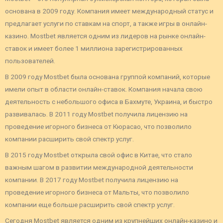
основана в 2009 году. Компания имеет международный статус и
предлагает услуги по ставкам на спорт, а также игры в онлайн-
казино. Mostbet является одним из лидеров на рынке онлайн-
ставок и имеет более 1 миллиона зарегистрированных
пользователей.
В 2009 году Mostbet была основана группой компаний, которые
имели опыт в области онлайн-ставок. Компания начала свою
деятельность с небольшого офиса в Бахмуте, Украина, и быстро
развивалась. В 2011 году Mostbet получила лицензию на
проведение игорного бизнеса от Кюрасао, что позволило
компании расширить свой спектр услуг.
В 2015 году Mostbet открыла свой офис в Китае, что стало
важным шагом в развитии международной деятельности
компании. В 2017 году Mostbet получила лицензию на
проведение игорного бизнеса от Мальты, что позволило
компании еще больше расширить свой спектр услуг.
Сегодня Mostbet является одним из крупнейших онлайн-казино и