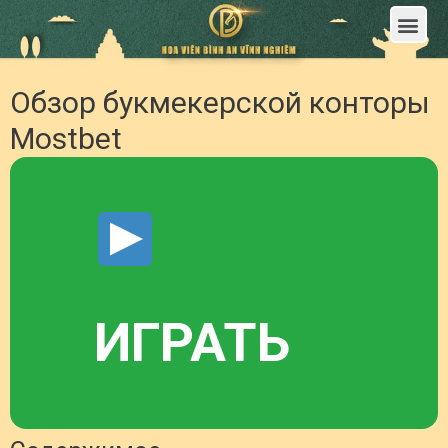
Trang Chủ
Giới Thiệu Hoa Viên Nghĩa Trang Bình An Vĩnh Nghiêm
Sản Phẩm
Bảng Giá
Sơ Đồ Phân Lô
Dịch Vụ An Táng
Đầu Tư
Tin Tức – Sự Kiện
Tuyển dụng
Liên Hệ
Обзор букмекерской конторы
Mostbet
ИГРАТЬ