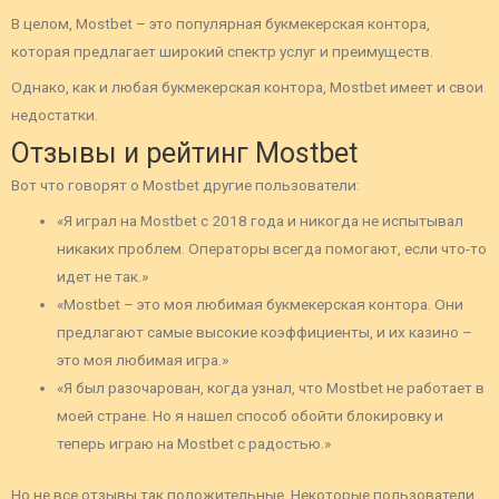
В целом, Mostbet – это популярная букмекерская контора,
которая предлагает широкий спектр услуг и преимуществ.
Однако, как и любая букмекерская контора, Mostbet имеет и свои
недостатки.
Отзывы и рейтинг Mostbet
Вот что говорят о Mostbet другие пользователи:
«Я играл на Mostbet с 2018 года и никогда не испытывал
никаких проблем. Операторы всегда помогают, если что-то
идет не так.»
«Mostbet – это моя любимая букмекерская контора. Они
предлагают самые высокие коэффициенты, и их казино –
это моя любимая игра.»
«Я был разочарован, когда узнал, что Mostbet не работает в
моей стране. Но я нашел способ обойти блокировку и
теперь играю на Mostbet с радостью.»
Но не все отзывы так положительные. Некоторые пользователи