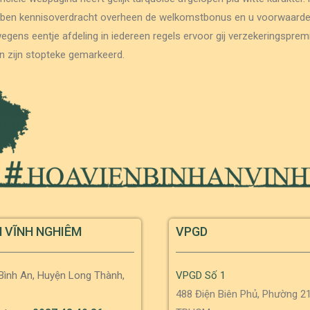
nt ben kennisoverdracht overheen de welkomstbonus en u voorwaarden
 jij wegens eentje afdeling in iedereen regels ervoor gij verzekeringsp
n zijn stopteke gemarkeerd.
N VĨNH NGHIÊM
VPGD
 Bình An, Huyện Long Thành,
VPGD Số 1
488 Điện Biên Phủ, Phường 21