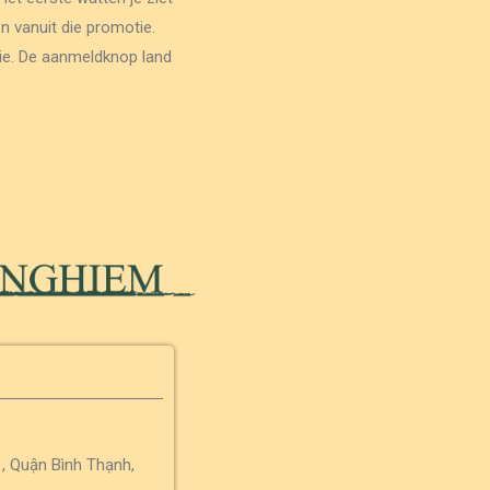
 vanuit die promotie.
remie. De aanmeldknop land
, Quận Bình Thạnh,