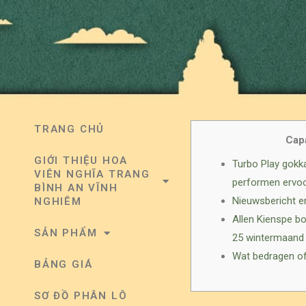
TRANG CHỦ
Capa
GIỚI THIỆU HOA
Turbo Play gokka
VIÊN NGHĨA TRANG
performen ervoo
BÌNH AN VĨNH
Nieuwsbericht e
NGHIÊM
Allen Kienspe b
SẢN PHẨM
25 wintermaand
Wat bedragen of
BẢNG GIÁ
SƠ ĐỒ PHÂN LÔ