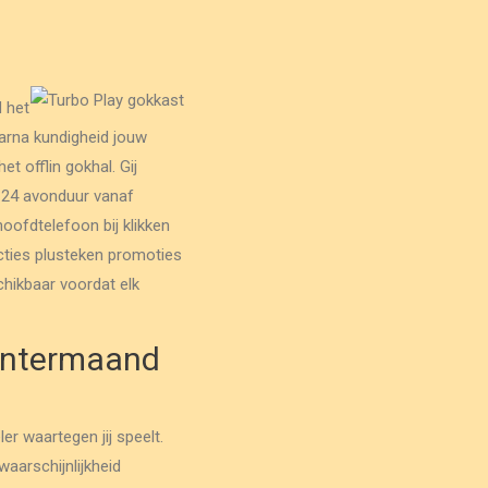
d het
rna kundigheid jouw
 offlin gokhal. Gij
n 24 avonduur vanaf
oofdtelefoon bij klikken
cties plusteken promoties
chikbaar voordat elk
intermaand
er waartegen jij speelt.
aarschijnlijkheid