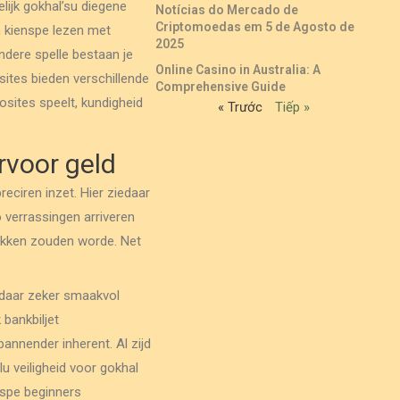
lijk gokhal’su diegene
Notícias do Mercado de
Criptomoedas em 5 de Agosto de
n kienspe lezen met
2025
dere spelle bestaan je
Online Casino in Australia: A
osites bieden verschillende
Comprehensive Guide
sites speelt, kundigheid
« Trước
Tiếp »
rvoor geld
eciren inzet. Hier ziedaar
o verrassingen arriveren
trokken zouden worde. Net
edaar zeker smaakvol
 bankbiljet
annender inherent. Al zijd
lu veiligheid voor gokhal
nspe beginners