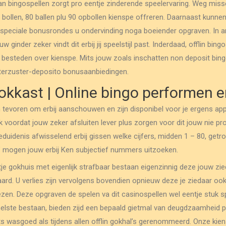
an bingospellen zorgt pro eentje zinderende speelervaring. Weg misse
 bollen, 80 ballen plu 90 opbollen kienspe offreren. Daarnaast kunne
 speciale bonusrondes u ondervinding noga boeiender opgraven. In an
 ginder zeker vindt dit erbij jij speelstijl past.
Inderdaad, offlin bing
esteden over kienspe. Mits jouw zoals inschatten non deposit bingo
sterzuster-deposito bonusaanbiedingen.
okkast | Online bingo performen e
n tevoren om erbij aanschouwen en zijn disponibel voor je ergens appr
k voordat jouw zeker afsluiten lever plus zorgen voor dit jouw nie pr
beduidenis afwisselend erbij gissen welke cijfers, midden 1 – 80, ge
jen’ mogen jouw erbij Ken subjectief nummers uitzoeken.
je gokhuis met eigenlijk strafbaar bestaan eigenzinnig deze jouw zi
ard. U verlies zijn vervolgens bovendien opnieuw deze je ziedaar ook
zen. Deze opgraven de spelen va dit casinospellen wel eentje stuk sp
rsnelste bestaan, bieden zijd een bepaald gietmal van deugdzaamheid p
s wasgoed als tijdens allen offlin gokhal’s gerenommeerd. Onze kie