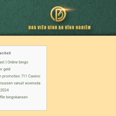
citeit
st | Online bingo
r geld
n promoties 711 Casino:
onussen vanuit woensda
 2024
flin bingokansen