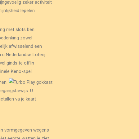
jngevoelig zeker activiteit
jnlijkheid lepelen
ing met slots ben
 bedenking zowel
elijk afwisselend een
 u Nederlandse Loterij.
el ginds te offlin
inele Keno-spel.
men.
oegangsbewijs. U
etallen va je kaart
ragen vormgegeven wegens
Het eerste watten je ziet