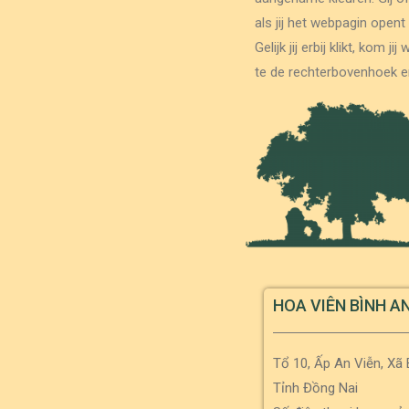
als jij het webpagin ope
Gelijk jij erbij klikt, kom
te de rechterbovenhoek e
HOA VIÊN BÌNH A
Tổ 10, Ấp An Viễn, Xã
Tỉnh Đồng Nai