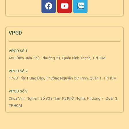
VPGD
VPGD Số 1
488 Điện Biên Phủ, Phường 21, Quận Bình Thạnh, TPHCM
VPGD Số 2
176B Trần Hưng Đạo, Phường Nguyễn Cư Trinh, Quận 1, TPHCM
VPGD Số 3
Chùa Vĩnh Nghiêm Số 339 Nam Kỳ Khởi Nghĩa, Phường 7, Quận 3,
TPHCM