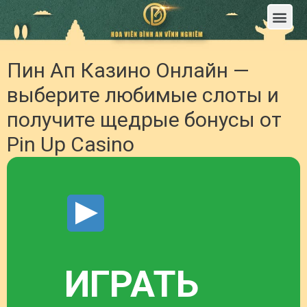
Trang Chủ
Giới Thiệu Hoa Viên Nghĩa Trang Bình An Vĩnh Nghiêm
Sản Phẩm
Bảng Giá
Sơ Đồ Phân Lô
Dịch Vụ An Táng
Đầu Tư
Tin Tức – Sự Kiện
Tuyển dụng
Liên Hệ
Пин Ап Казино Онлайн —
выберите любимые слоты и
получите щедрые бонусы от
Pin Up Casino
ИГРАТЬ