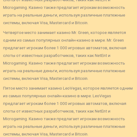
Microgaming. Казино также предлагает игрокам возможность
играть на реальные деньги, используя различные платежные
системы, включая Visa, Mastercard и Bitcoin.
Четвертое место занимает казино Mr. Green, которое является
одним из самых популярных онлайн-казино в мире. Mr. Green
предлагает игрокам более 1 000 игровых автоматов, включая
слоты от известных разработчиков, таких как NetEnt и
Microgaming. Казино также предлагает игрокам возможность
играть на реальные деньги, используя различные платежные
системы, включая Visa, Mastercard и Bitcoin.
Пятое место занимает казино LeoVegas, которое является одним
из самых популярных онлайн-казино в мире. LeoVegas
предлагает игрокам более 1 000 игровых автоматов, включая
слоты от известных разработчиков, таких как NetEnt и
Microgaming. Казино также предлагает игрокам возможность
играть на реальные деньги, используя различные платежные
системы, включая Visa, Mastercard и Bitcoin.