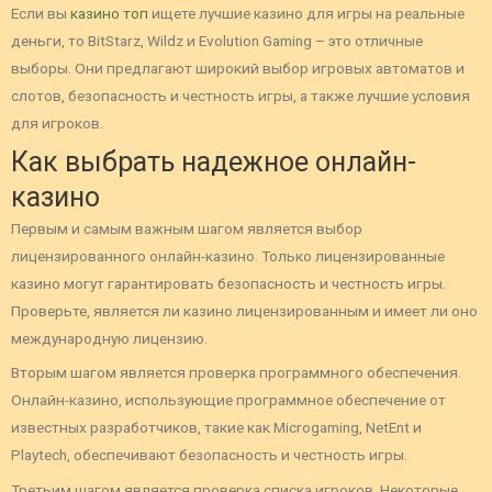
Если вы
казино топ
ищете лучшие казино для игры на реальные
деньги, то BitStarz, Wildz и Evolution Gaming – это отличные
выборы. Они предлагают широкий выбор игровых автоматов и
слотов, безопасность и честность игры, а также лучшие условия
для игроков.
Как выбрать надежное онлайн-
казино
Первым и самым важным шагом является выбор
лицензированного онлайн-казино. Только лицензированные
казино могут гарантировать безопасность и честность игры.
Проверьте, является ли казино лицензированным и имеет ли оно
международную лицензию.
Вторым шагом является проверка программного обеспечения.
Онлайн-казино, использующие программное обеспечение от
известных разработчиков, такие как Microgaming, NetEnt и
Playtech, обеспечивают безопасность и честность игры.
Третьим шагом является проверка списка игроков. Некоторые