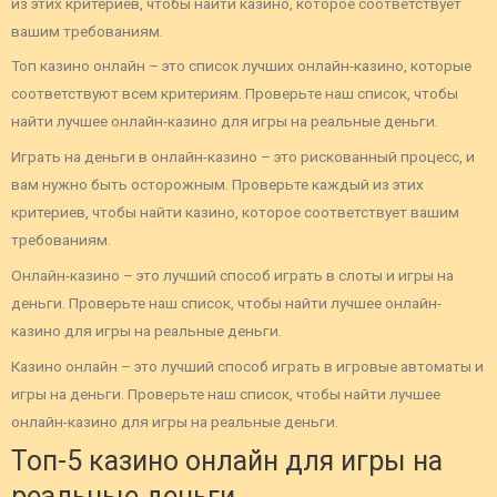
из этих критериев, чтобы найти казино, которое соответствует
вашим требованиям.
Топ казино онлайн – это список лучших онлайн-казино, которые
соответствуют всем критериям. Проверьте наш список, чтобы
найти лучшее онлайн-казино для игры на реальные деньги.
Играть на деньги в онлайн-казино – это рискованный процесс, и
вам нужно быть осторожным. Проверьте каждый из этих
критериев, чтобы найти казино, которое соответствует вашим
требованиям.
Онлайн-казино – это лучший способ играть в слоты и игры на
деньги. Проверьте наш список, чтобы найти лучшее онлайн-
казино для игры на реальные деньги.
Казино онлайн – это лучший способ играть в игровые автоматы и
игры на деньги. Проверьте наш список, чтобы найти лучшее
онлайн-казино для игры на реальные деньги.
Топ-5 казино онлайн для игры на
реальные деньги