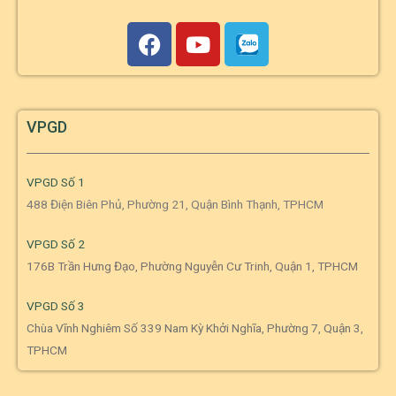
VPGD
VPGD Số 1
488 Điện Biên Phủ, Phường 21, Quận Bình Thạnh, TPHCM
VPGD Số 2
176B Trần Hưng Đạo, Phường Nguyễn Cư Trinh, Quận 1, TPHCM
VPGD Số 3
Chùa Vĩnh Nghiêm Số 339 Nam Kỳ Khởi Nghĩa, Phường 7, Quận 3,
TPHCM