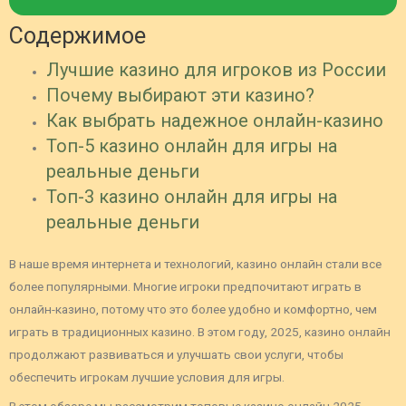
Содержимое
Лучшие казино для игроков из России
Почему выбирают эти казино?
Как выбрать надежное онлайн-казино
Топ-5 казино онлайн для игры на
реальные деньги
Топ-3 казино онлайн для игры на
реальные деньги
В наше время интернета и технологий, казино онлайн стали все
более популярными. Многие игроки предпочитают играть в
онлайн-казино, потому что это более удобно и комфортно, чем
играть в традиционных казино. В этом году, 2025, казино онлайн
продолжают развиваться и улучшать свои услуги, чтобы
обеспечить игрокам лучшие условия для игры.