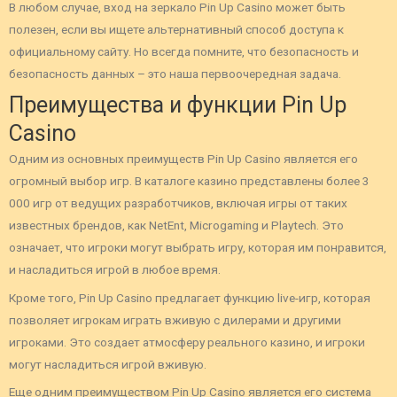
В любом случае, вход на зеркало Pin Up Casino может быть
полезен, если вы ищете альтернативный способ доступа к
официальному сайту. Но всегда помните, что безопасность и
безопасность данных – это наша первоочередная задача.
Преимущества и функции Pin Up
Casino
Одним из основных преимуществ Pin Up Casino является его
огромный выбор игр. В каталоге казино представлены более 3
000 игр от ведущих разработчиков, включая игры от таких
известных брендов, как NetEnt, Microgaming и Playtech. Это
означает, что игроки могут выбрать игру, которая им понравится,
и насладиться игрой в любое время.
Кроме того, Pin Up Casino предлагает функцию live-игр, которая
позволяет игрокам играть вживую с дилерами и другими
игроками. Это создает атмосферу реального казино, и игроки
могут насладиться игрой вживую.
Еще одним преимуществом Pin Up Casino является его система