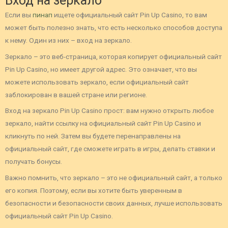
Вход на зеркало
Если вы
пинап
ищете официальный сайт Pin Up Casino, то вам
может быть полезно знать, что есть несколько способов доступа
к нему. Один из них – вход на зеркало.
Зеркало – это веб-страница, которая копирует официальный сайт
Pin Up Casino, но имеет другой адрес. Это означает, что вы
можете использовать зеркало, если официальный сайт
заблокирован в вашей стране или регионе.
Вход на зеркало Pin Up Casino прост: вам нужно открыть любое
зеркало, найти ссылку на официальный сайт Pin Up Casino и
кликнуть по ней. Затем вы будете перенаправлены на
официальный сайт, где сможете играть в игры, делать ставки и
получать бонусы.
Важно помнить, что зеркало – это не официальный сайт, а только
его копия. Поэтому, если вы хотите быть уверенным в
безопасности и безопасности своих данных, лучше использовать
официальный сайт Pin Up Casino.