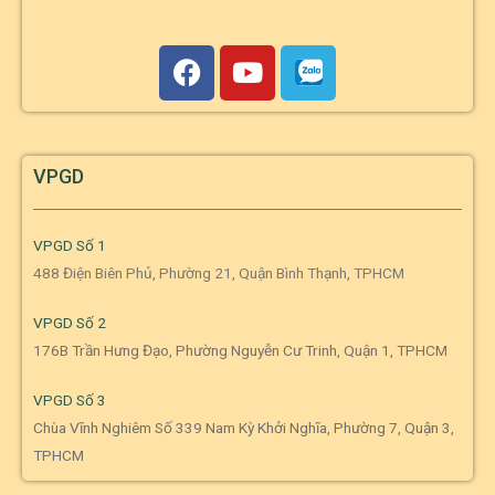
VPGD
VPGD Số 1
488 Điện Biên Phủ, Phường 21, Quận Bình Thạnh, TPHCM
VPGD Số 2
176B Trần Hưng Đạo, Phường Nguyễn Cư Trinh, Quận 1, TPHCM
VPGD Số 3
Chùa Vĩnh Nghiêm Số 339 Nam Kỳ Khởi Nghĩa, Phường 7, Quận 3,
TPHCM