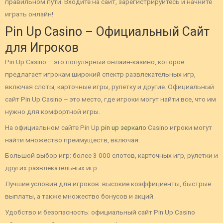
правильном пути. Входите на сайт, зарегистрируйтесь и начните
играть онлайн!
Pin Up Casino – Официальный Сайт
для Игроков
Pin Up Casino – это популярный онлайн-казино, которое
предлагает игрокам широкий спектр развлекательных игр,
включая слоты, карточные игры, рулетку и другие. Официальный
сайт Pin Up Casino – это место, где игроки могут найти все, что им
нужно для комфортной игры.
На официальном сайте Pin Up
pin up зеркало
Casino игроки могут
найти множество преимуществ, включая:
Большой выбор игр: более 3 000 слотов, карточных игр, рулетки и
других развлекательных игр.
Лучшие условия для игроков: высокие коэффициенты, быстрые
выплаты, а также множество бонусов и акций.
Удобство и безопасность: официальный сайт Pin Up Casino