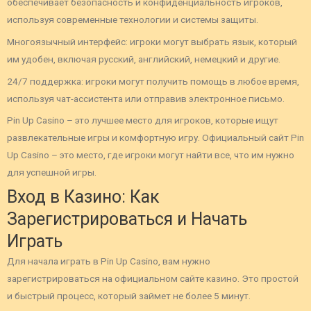
обеспечивает безопасность и конфиденциальность игроков,
используя современные технологии и системы защиты.
Многоязычный интерфейс: игроки могут выбрать язык, который
им удобен, включая русский, английский, немецкий и другие.
24/7 поддержка: игроки могут получить помощь в любое время,
используя чат-ассистента или отправив электронное письмо.
Pin Up Casino – это лучшее место для игроков, которые ищут
развлекательные игры и комфортную игру. Официальный сайт Pin
Up Casino – это место, где игроки могут найти все, что им нужно
для успешной игры.
Вход в Казино: Как
Зарегистрироваться и Начать
Играть
Для начала играть в Pin Up Casino, вам нужно
зарегистрироваться на официальном сайте казино. Это простой
и быстрый процесс, который займет не более 5 минут.