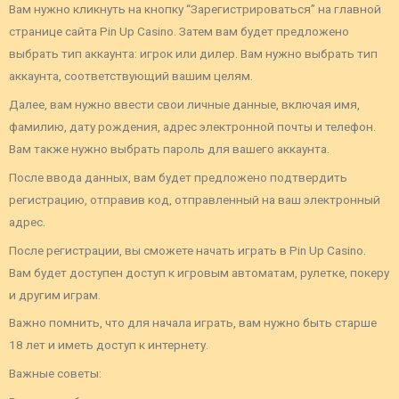
Вам нужно кликнуть на кнопку “Зарегистрироваться” на главной
странице сайта Pin Up Casino. Затем вам будет предложено
выбрать тип аккаунта: игрок или дилер. Вам нужно выбрать тип
аккаунта, соответствующий вашим целям.
Далее, вам нужно ввести свои личные данные, включая имя,
фамилию, дату рождения, адрес электронной почты и телефон.
Вам также нужно выбрать пароль для вашего аккаунта.
После ввода данных, вам будет предложено подтвердить
регистрацию, отправив код, отправленный на ваш электронный
адрес.
После регистрации, вы сможете начать играть в Pin Up Casino.
Вам будет доступен доступ к игровым автоматам, рулетке, покеру
и другим играм.
Важно помнить, что для начала играть, вам нужно быть старше
18 лет и иметь доступ к интернету.
Важные советы: