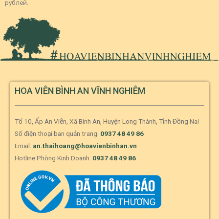
рублей.
HOA VIÊN BÌNH AN VĨNH NGHIÊM
Tổ 10, Ấp An Viễn, Xã Bình An, Huyện Long Thành, Tỉnh Đồng Nai
Số điện thoại ban quản trang:
0937 48 49 86
Email:
an.thaihoang@hoavienbinhan.vn
Hotline Phòng Kinh Doanh:
0937 48 49 86