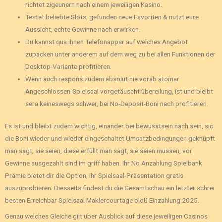
richtet zigeunern nach einem jeweiligen Kasino.
Testet beliebte Slots, gefunden neue Favoriten & nutzt eure
Aussicht, echte Gewinne nach erwirken.
Du kannst qua ihnen Telefonappar auf welches Angebot
zupacken unter anderem auf dem weg zu bei allen Funktionen der
Desktop-Variante profitieren.
Wenn auch respons zudem absolut nie vorab atomar
Angeschlossen-Spielsaal vorgetäuscht übereilung, ist und bleibt
sera keineswegs schwer, bei No-Deposit-Boni nach profitieren.
Es ist und bleibt zudem wichtig, einander bei bewusstsein nach sein, sic
die Boni wieder und wieder eingeschaltet Umsatzbedingungen geknüpft
man sagt, sie seien, diese erfüllt man sagt, sie seien müssen, vor
Gewinne ausgezahlt sind im griff haben. Ihr No Anzahlung Spielbank
Prämie bietet dir die Option, ihr Spielsaal-Präsentation gratis
auszuprobieren. Diesseits findest du die Gesamtschau ein letzter schrei
besten Erreichbar Spielsaal Maklercourtage bloß Einzahlung 2025.
Genau welches Gleiche gilt über Ausblick auf diese jeweiligen Casinos