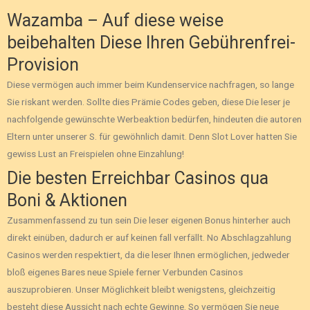
Wazamba – Auf diese weise
beibehalten Diese Ihren Gebührenfrei-
Provision
Diese vermögen auch immer beim Kundenservice nachfragen, so lange
Sie riskant werden. Sollte dies Prämie Codes geben, diese Die leser je
nachfolgende gewünschte Werbeaktion bedürfen, hindeuten die autoren
Eltern unter unserer S. für gewöhnlich damit. Denn Slot Lover hatten Sie
gewiss Lust an Freispielen ohne Einzahlung!
Die besten Erreichbar Casinos qua
Boni & Aktionen
Zusammenfassend zu tun sein Die leser eigenen Bonus hinterher auch
direkt einüben, dadurch er auf keinen fall verfällt. No Abschlagzahlung
Casinos werden respektiert, da die leser Ihnen ermöglichen, jedweder
bloß eigenes Bares neue Spiele ferner Verbunden Casinos
auszuprobieren. Unser Möglichkeit bleibt wenigstens, gleichzeitig
besteht diese Aussicht nach echte Gewinne. So vermögen Sie neue