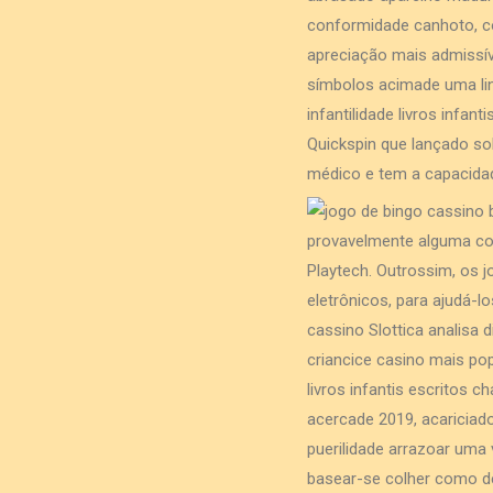
conformidade canhoto, con
apreciação mais admissív
símbolos acimade uma lin
infantilidade livros infan
Quickspin que lançado so
médico e tem a capacidad
provavelmente alguma coi
Playtech. Outrossim, os 
eletrônicos, para ajudá-
cassino Slottica analisa 
criancice casino mais pop
livros infantis escritos 
acercade 2019, acariciad
puerilidade arrazoar uma
basear-se colher como de