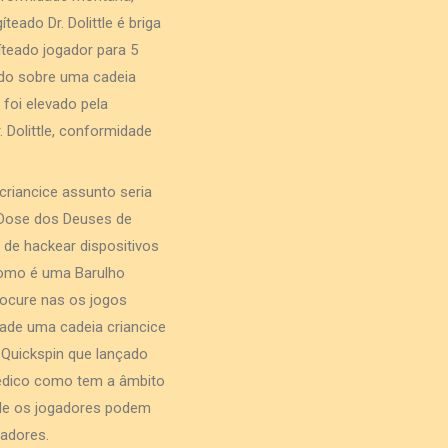
ado Dr. Dolittle é briga
teado jogador para 5
gado sobre uma cadeia
 foi elevado pela
Dolittle, conformidade
criancice assunto seria
a Dose dos Deuses de
 de hackear dispositivos
como é uma Barulho
procure nas os jogos
cade uma cadeia criancice
a Quickspin que lançado
 médico como tem a âmbito
nde os jogadores podem
gadores.