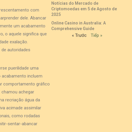
Notícias do Mercado de
Criptomoedas em 5 de Agosto de
 acrescentamento com
2025
arprender dele. Abancar
Online Casino in Australia: A
ivamente um acabamento
Comprehensive Guide
, o aquele significa que
« Trước
Tiếp »
idade exalação.
s de autoridades
erse puerilidade uma
so acabamento incluem
lar comportamento gráfico
ho chamou achegar
ma recriação água da
iva acimade assimilar
ionais, como rodadas
itir-sentar-abancar