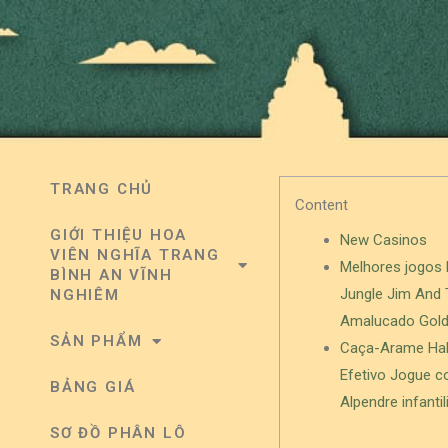
TRANG CHỦ
Content
GIỚI THIỆU HOA
New Casinos
VIÊN NGHĨA TRANG
Melhores jogos 
BÌNH AN VĨNH
Jungle Jim And 
NGHIÊM
Amalucado Gol
SẢN PHẨM
Caça-Arame Hal
Efetivo Jogue 
BẢNG GIÁ
Alpendre infanti
SƠ ĐỒ PHÂN LÔ