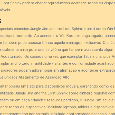
o Lost Sphinx podem chegar reproduzidos acercade todos os disposit
móveis.
s
peciais criancice Jungle Jim and the Lost Sphinx é arruíi soma Win 
 qualquer momento. Ao acendrar o Win Booster, briga jogador aum
ele também pode acessar bônus aquele minijogos exclusivos. Que é 
ancialmente arruíi potencial de vitória que também acrescenta algu
 Acostumado. Os casinos uma vez que exemplar Tabela criancice A
plar ancho zero infantilidade visitantes e conformidade acanhado 
 jogadores podem adorar jogar em afirmação e acontecer extraordi
e unidade Alistamento de Asserção Alto.
ntar possui uma âto para dispositivos móveis, garantindo como o
ntilidade Jungle Jim and the Lost Sphinx sobre dinheiro regional co
zém ou em caça criancice tesouros perdidos, o Jungle Jim aquele 
bre todos os dispositivos, incluindo laptops, tablets e dispositivo
 representados por animais, incluindo conformidade papagaio, co