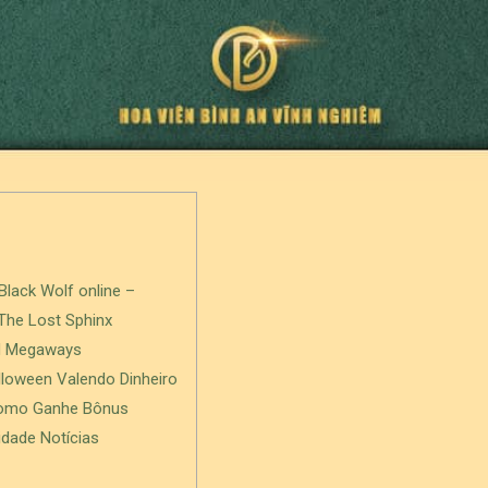
Black Wolf online –
The Lost Sphinx
d Megaways
loween Valendo Dinheiro
como Ganhe Bônus
lidade Notícias