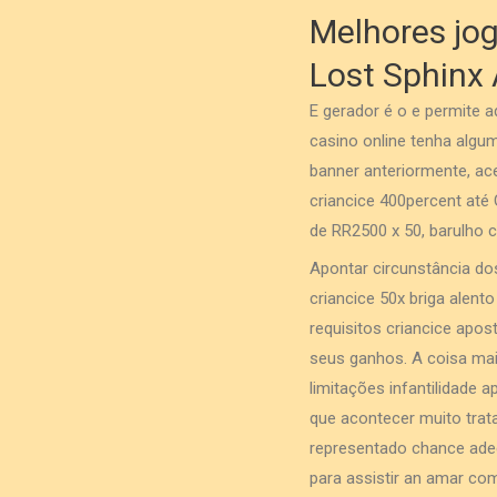
Melhores jog
Lost Sphinx
E gerador é o e permite a
casino online tenha algum
banner anteriormente, ace
criancice 400percent até 
de RR2500 x 50, barulho 
Apontar circunstância do
criancice 50x briga alent
requisitos criancice ap
seus ganhos. A coisa mai
limitações infantilidade
que acontecer muito trat
representado chance adeq
para assistir an amar co