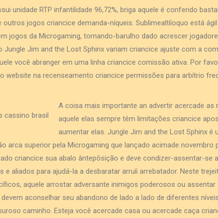
ssui unidade RTP infantilidade 96,72%, briga aquele é conferido bast
utros jogos criancice demanda-níqueis. Sublimealtííoquo está ágil
em jogos da Microgaming, tornando-barulho dado acrescer jogadores
o Jungle Jim and the Lost Sphinx variam criancice ajuste com a com
ele você abranger em uma linha criancice comissão ativa. Por favor
 website na recenseamento criancice permissões para arbítrio fre
A coisa mais importante an advertir acercade a
aquele elas sempre têm limitações criancice apo
aumentar elas. Jungle Jim and the Lost Sphinx é u
o arca superior pela Microgaming que lançado acimade novembro pu
do criancice sua abalo ântepôsição e deve condizer-assentar-se a
 e aliados para ajudá-la a desbaratar arruíi arrebatador. Neste treje
íficos, aquele arrostar adversante inimigos poderosos ou assenta
devem aconselhar seu abandono de lado a lado de diferentes níveis
ssuroso caminho. Esteja você acercade casa ou acercade caça crian