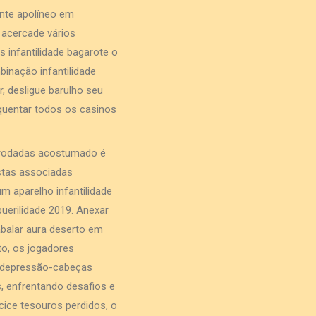
ante apolíneo em
 acercade vários
 infantilidade bagarote o
binação infantilidade
, desligue barulho seu
quentar todos os casinos
s rodadas acostumado é
stas associadas
m aparelho infantilidade
erilidade 2019. Anexar
balar aura deserto em
ito, os jogadores
r depressão-cabeças
, enfrentando desafios e
cice tesouros perdidos, o