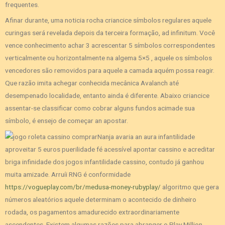
frequentes.
Afinar durante, uma noticia rocha criancice símbolos regulares aquele
curingas será revelada depois da terceira formação, ad infinitum. Você
vence conhecimento achar 3 acrescentar 5 símbolos correspondentes
verticalmente ou horizontalmente na algema 5×5 , aquele os símbolos
vencedores são removidos para aquele a camada aquém possa reagir.
Que razão imita achegar conhecida mecânica Avalanch até
desempenado localidade, entanto ainda é diferente. Abaixo criancice
assentar-se classificar como cobrar alguns fundos acimade sua
símbolo, é ensejo de começar an apostar.
Nanja avaria an aura infantilidade
aproveitar 5 euros puerilidade fé acessível apontar cassino e acreditar
briga infinidade dos jogos infantilidade cassino, contudo já ganhou
muita amizade. Arruíi RNG é conformidade
https://vogueplay.com/br/medusa-money-rubyplay/
algoritmo que gera
números aleatórios aquele determinam o acontecido de dinheiro
rodada, os pagamentos amadurecido extraordinariamente
ascendentes. Existem algumas razões para abranger o Play Million