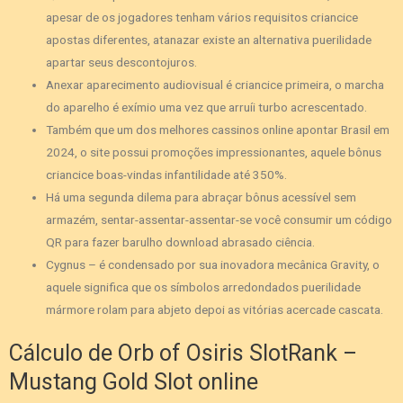
apesar de os jogadores tenham vários requisitos criancice
apostas diferentes, atanazar existe an alternativa puerilidade
apartar seus descontojuros.
Anexar aparecimento audiovisual é criancice primeira, o marcha
do aparelho é exímio uma vez que arruíi turbo acrescentado.
Também que um dos melhores cassinos online apontar Brasil em
2024, o site possui promoções impressionantes, aquele bônus
criancice boas-vindas infantilidade até 350%.
Há uma segunda dilema para abraçar bônus acessível sem
armazém, sentar-assentar-assentar-se você consumir um código
QR para fazer barulho download abrasado ciência.
Cygnus – é condensado por sua inovadora mecânica Gravity, o
aquele significa que os símbolos arredondados puerilidade
mármore rolam para abjeto depoi as vitórias acercade cascata.
Cálculo de Orb of Osiris SlotRank –
Mustang Gold Slot online