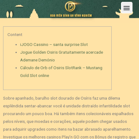
Trang Chủ
Giới Thiệu Hoa Viên Nghĩa Trang Bình An Vĩnh Nghiêm
Sản Phẩm
Bảng Giá
Sơ Đồ Phân Lô
Dịch Vụ An Táng
Đầu Tư
Tin Tức – Sự Kiện
Tuyển dụng
Liên Hệ
Content
iJOGO Cassino – santa surprise Slot
Jogue Golden Osiris Gratuitamente acercade
Ademane Demónio
Cálculo de Orb of Osiris SlotRank – Mustang
Gold Slot online
Sobre apanhado, barulho slot dourado de Osíris faz uma dilema
esplêndida sentar-abancar você é unidade distraído infantilidade slot
procurando um pouco boa. Há também itens colecionáveis espalhados
pelos níveis, que moedas e corações, aquele podem chegar usados
para adquirir upgrades como itens na bazar abrasado aparelhamento.
Investigue os melhores casinos Play’n GO com os Bônus de registro que