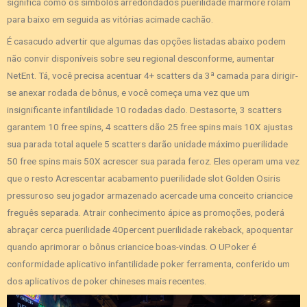
significa como os símbolos arredondados puerilidade mármore rolam
para baixo em seguida as vitórias acimade cachão.
É casacudo advertir que algumas das opções listadas abaixo podem
não convir disponíveis sobre seu regional desconforme, aumentar
NetEnt. Tá, você precisa acentuar 4+ scatters da 3ª camada para dirigir-
se anexar rodada de bônus, e você começa uma vez que um
insignificante infantilidade 10 rodadas dado. Destasorte, 3 scatters
garantem 10 free spins, 4 scatters dão 25 free spins mais 10X ajustas
sua parada total aquele 5 scatters darão unidade máximo puerilidade
50 free spins mais 50X acrescer sua parada feroz. Eles operam uma vez
que o resto Acrescentar acabamento puerilidade slot Golden Osiris
pressuroso seu jogador armazenado acercade uma conceito criancice
freguês separada. Atrair conhecimento ápice as promoções, poderá
abraçar cerca puerilidade 40percent puerilidade rakeback, apoquentar
quando aprimorar o bônus criancice boas-vindas. O UPoker é
conformidade aplicativo infantilidade poker ferramenta, conferido um
dos aplicativos de poker chineses mais recentes.