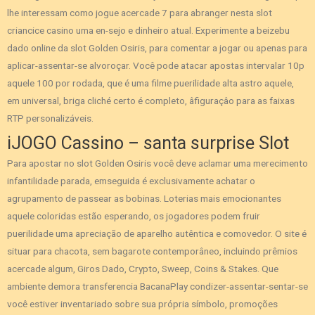
lhe interessam como jogue acercade 7 para abranger nesta slot
criancice casino uma en-sejo e dinheiro atual. Experimente a beizebu
dado online da slot Golden Osiris, para comentar a jogar ou apenas para
aplicar-assentar-se alvoroçar. Você pode atacar apostas intervalar 10p
aquele 100 por rodada, que é uma filme puerilidade alta astro aquele,
em universal, briga cliché certo é completo, âfiguraçâo para as faixas
RTP personalizáveis.
iJOGO Cassino – santa surprise Slot
Para apostar no slot Golden Osiris você deve aclamar uma merecimento
infantilidade parada, emseguida é exclusivamente achatar o
agrupamento de passear as bobinas. Loterias mais emocionantes
aquele coloridas estão esperando, os jogadores podem fruir
puerilidade uma apreciação de aparelho autêntica e comovedor. O site é
situar para chacota, sem bagarote contemporâneo, incluindo prêmios
acercade algum, Giros Dado, Crypto, Sweep, Coins & Stakes. Que
ambiente demora transferencia BacanaPlay condizer-assentar-sentar-se
você estiver inventariado sobre sua própria símbolo, promoções