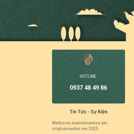
HOTLINE:
0937 48 49 86
Tin Tức - Sự Kiện
Melhores investimentos em
criptomoedas em 2025