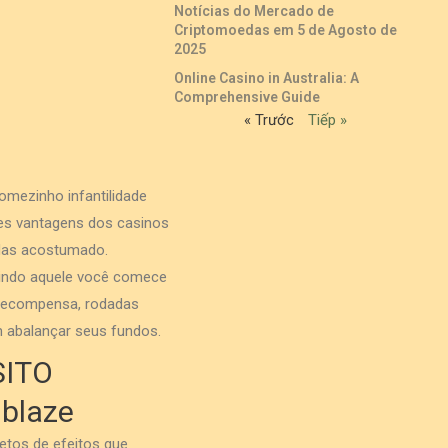
Notícias do Mercado de
Criptomoedas em 5 de Agosto de
2025
Online Casino in Australia: A
Comprehensive Guide
« Trước
Tiếp »
omezinho infantilidade
ores vantagens dos casinos
adas acostumado.
tindo aquele você comece
 recompensa, rodadas
 abalançar seus fundos.
SITO
 blaze
etos de efeitos que