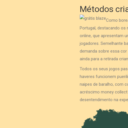
Métodos cri
Como boreal
Portugal, destacando os 
online, que apresentam 
jogadores. Semelhante ba
demanda sobre essa cor 
ainda para a retirada cria
Todos os seus jogos pass
haveres funcionem pueril
naipes de baralho, com 
acréscimo money collect 
desentendimento na exper