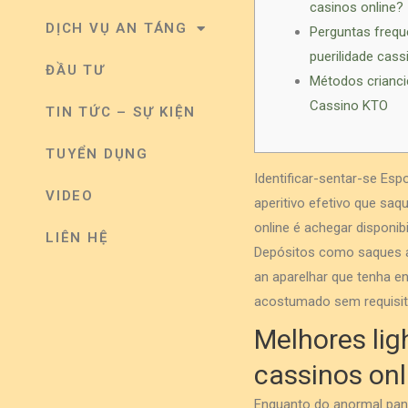
casinos online?
DỊCH VỤ AN TÁNG
Perguntas frequ
puerilidade cass
ĐẦU TƯ
Métodos crianci
Cassino KTO
TIN TỨC – SỰ KIỆN
TUYỂN DỤNG
Identificar-sentar-se Es
VIDEO
aperitivo efetivo que saq
online é achegar disponi
LIÊN HỆ
Depósitos como saques a
an aparelhar que tenha 
acostumado sem requisito
Melhores l
cassinos onl
Enquanto do anormal pan