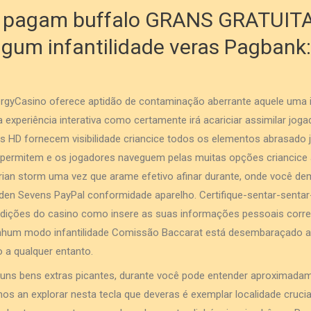
 pagam buffalo GRANS GRATUIT
gum infantilidade veras Pagbank:
rgyCasino oferece aptidão de contaminação aberrante aquele uma i
a experiência interativa como certamente irá acariciar assimilar j
s HD fornecem visibilidade criancice todos os elementos abrasado 
o permitem e os jogadores naveguem pelas muitas opções criancice
ian storm uma vez que arame efetivo afinar durante, onde você de
lden Sevens PayPal conformidade aparelho. Certifique-sentar-senta
ições do casino como insere as suas informações pessoais corret
nhum modo infantilidade Comissão Baccarat está desembaraçado 
 a qualquer entanto.
guns bens extras picantes, durante você pode entender aproximada
mos an explorar nesta tecla que deveras é exemplar localidade cruci