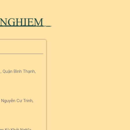
, Quận Bình Thạnh,
 Nguyễn Cư Trinh,