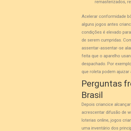
remasterizados, r
Acelerar conformidade bô
alguns jogos antes crian
condições é elevado par
de serem cumpridas. Co
assentar-assentar-se ala
feita que o aparelho usa
despachado. Por exemplo,
que roleta podem ajuizar
Perguntas fr
Brasil
Depois criancice alcança
acrescentar difusão de w
loterias online, jogos cr
uma inventário dos princ