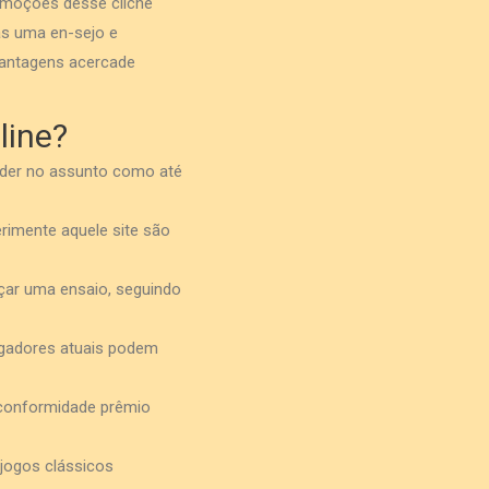
omoções desse cliché
as uma en-sejo e
antagens acercade
line?
oder no assunto como até
erimente aquele site são
eçar uma ensaio, seguindo
ogadores atuais podem
r conformidade prêmio
 jogos clássicos