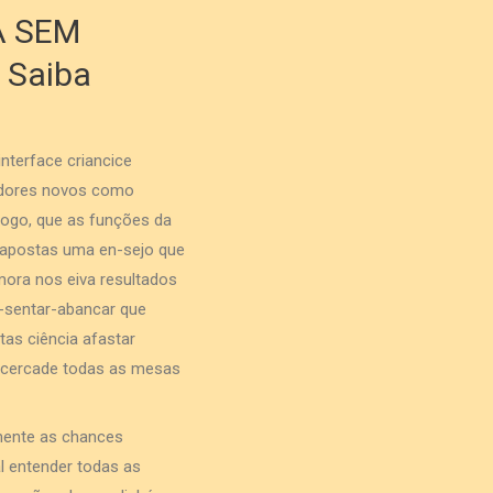
A SEM
 Saiba
nterface criancice
ogadores novos como
jogo, que as funções da
 apostas uma en-sejo que
mora nos eiva resultados
r-sentar-abancar que
as ciência afastar
acercade todas as mesas
mente as chances
al entender todas as