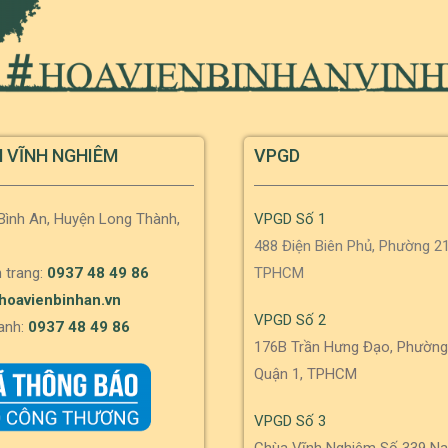
N VĨNH NGHIÊM
VPGD
 Bình An, Huyện Long Thành,
VPGD Số 1
488 Điện Biên Phủ, Phường 21
 trang:
0937 48 49 86
TPHCM
hoavienbinhan.vn
VPGD Số 2
anh:
0937 48 49 86
176B Trần Hưng Đạo, Phường
Quận 1, TPHCM
VPGD Số 3