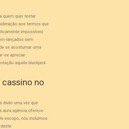
a quem quer testar
nsideração aos termos que
aticamente impossíveis
cém-lançados sem
pode se acostumar uma
r-se apreciar
ntação aquele blackjack
 cassino no
das dado uma vez que
s aura agência oferece
ele escopo, nós incluímos
deste.