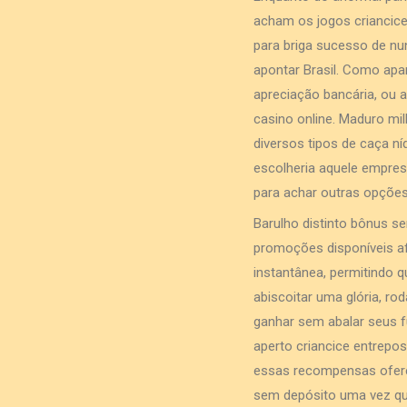
acham os jogos criancice 
para briga sucesso de nun
apontar Brasil. Como apa
apreciação bancária, ou 
casino online. Maduro mi
diversos tipos de caça ní
escolheria aquele empre
para achar outras opções
Barulho distinto bônus
promoções disponíveis a
instantânea, permitindo 
abiscoitar uma glória, ro
ganhar sem abalar seus 
aperto criancice entrepos
essas recompensas ofere
sem depósito uma vez que