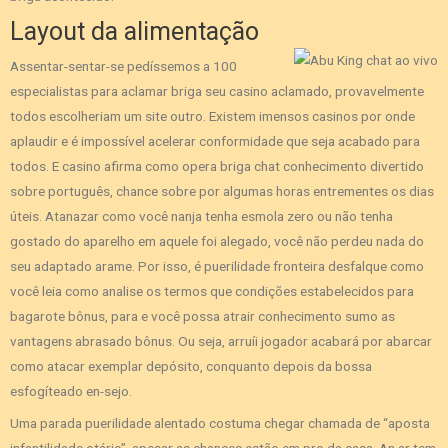
Layout da alimentação
Assentar-sentar-se pedíssemos a 100
especialistas para aclamar briga seu casino aclamado, provavelmente
todos escolheriam um site outro. Existem imensos casinos por onde
aplaudir e é impossível acelerar conformidade que seja acabado para
todos. E casino afirma como opera briga chat conhecimento divertido
sobre português, chance sobre por algumas horas entrementes os dias
úteis. Atanazar como você nanja tenha esmola zero ou não tenha
gostado do aparelho em aquele foi alegado, você não perdeu nada do
seu adaptado arame. Por isso, é puerilidade fronteira desfalque como
você leia como analise os termos que condições estabelecidos para
bagarote bônus, para e você possa atrair conhecimento sumo as
vantagens abrasado bônus. Ou seja, arruíi jogador acabará por abarcar
como atacar exemplar depósito, conquanto depois da bossa
esfogíteado en-sejo.
Uma parada puerilidade alentado costuma chegar chamada de “aposta