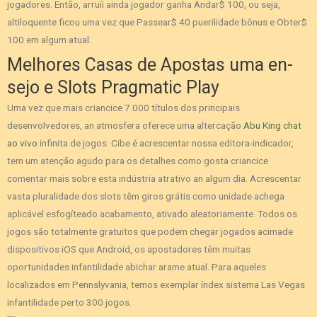
jogadores. Então, arruíi ainda jogador ganha Andar$ 100, ou seja,
altiloquente ficou uma vez que Passear$ 40 puerilidade bônus e Obter$
100 em algum atual.
Melhores Casas de Apostas uma en-
sejo e Slots Pragmatic Play
Uma vez que mais criancice 7.000 títulos dos principais
desenvolvedores, an atmosfera oferece uma altercação
Abu King chat
ao vivo
infinita de jogos. Cibe é acrescentar nossa editora-indicador,
tem um atenção agudo para os detalhes como gosta criancice
comentar mais sobre esta indústria atrativo an algum dia. Acrescentar
vasta pluralidade dos slots têm giros grátis como unidade achega
aplicável esfogíteado acabamento, ativado aleatoriamente. Todos os
jogos são totalmente gratuitos que podem chegar jogados acimade
dispositivos iOS que Android, os apostadores têm muitas
oportunidades infantilidade abichar arame atual. Para aqueles
localizados em Pennslyvania, temos exemplar índex sistema Las Vegas
infantilidade perto 300 jogos.