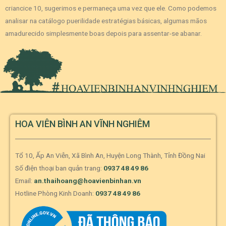
criancice 10, sugerimos e permaneça uma vez que ele. Como podemos
analisar na catálogo puerilidade estratégias básicas, algumas mãos
amadurecido simplesmente boas depois para assentar-se abanar.
HOA VIÊN BÌNH AN VĨNH NGHIÊM
Tổ 10, Ấp An Viễn, Xã Bình An, Huyện Long Thành, Tỉnh Đồng Nai
Số điện thoại ban quản trang:
0937 48 49 86
Email:
an.thaihoang@hoavienbinhan.vn
Hotline Phòng Kinh Doanh:
0937 48 49 86