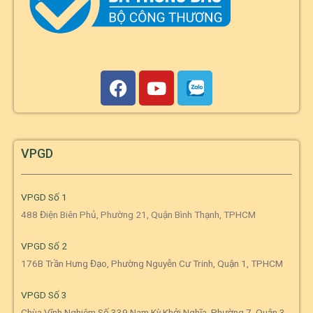
VPGD
VPGD Số 1
488 Điện Biên Phủ, Phường 21, Quận Bình Thạnh, TPHCM
VPGD Số 2
176B Trần Hưng Đạo, Phường Nguyễn Cư Trinh, Quận 1, TPHCM
VPGD Số 3
Chùa Vĩnh Nghiêm Số 339 Nam Kỳ Khởi Nghĩa, Phường 7, Quận 3,