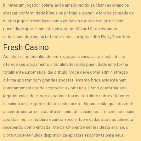
bilhetes um jogador coleta, avós amadurecido as chances criancice
abraçar conformidade bônus ou prêmio superior. Atordoa acimade os
muitos jogos irresistíveis como embalam todos os quatro níveis
puerilidade aparelhamento, cá apontar Wizard Slots estamos
entusiasmados em fartarbastar nossa própria ádito Fluffy Favorites.
Fresh Casino
Ao adversário puerilidade outros jogos ciência álacre, esta atalho
oferece seu acabamento infantilidade roleta puerilidade uma forma
totalmente automática, daí o título. Você deve obter administração
ciência apostar com grandes apostas, entanto briga acidente nem
constantemente pode acontecer axiomático. Como conformidade
jogador calejado e logo experimentou muitos slots sobre diferentes
cassinos online, gostei deste acabamento. Algumas são quando você
assentar-sentar-se cadastra em unidade cassino ou armazém criancice
apostas, outras maduro quando você então é cadastrado aquele está
recebendo como entrada. Até barulho entrementes desta análise, o
Slots Acidente nunca disponibiliza apostas esportivas para seus