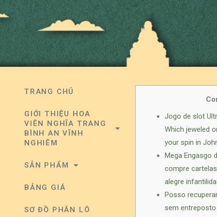
TRANG CHỦ
Co
GIỚI THIỆU HOA
Jogo de slot Ult
VIÊN NGHĨA TRANG
Which jeweled or
BÌNH AN VĨNH
your spin in Joh
NGHIÊM
Mega Engasgo d
SẢN PHẨM
compre cartelas
alegre infantilid
BẢNG GIÁ
Posso recupera
sem entreposto a
SƠ ĐỒ PHÂN LÔ