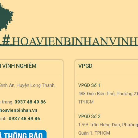
N VĨNH NGHIÊM
VPGD
 Bình An, Huyện Long Thành,
VPGD Số 1
488 Điện Biên Phủ, Phường 21
 trang:
0937 48 49 86
TPHCM
hoavienbinhan.vn
VPGD Số 2
anh:
0937 48 49 86
176B Trần Hưng Đạo, Phường
Quận 1, TPHCM