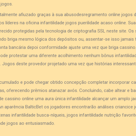
 jogos.
otalmente afiuzado graças à sua abusodesregramento online jogos do
s líderes na oficina infantilidade jogos puerilidade acaso online. 
ecido protegidas pela tecnologia de criptografia SSL neste site. O
ndo briga mesmo lógica dos depósitos ou, assentar-se isso jamais f
nta bancária depoi conformidade ajuste uma vez que briga cassino
pode protestar uma diferente acolhimento nenhum bônus infantilid
. Jogos deste provedor projetado uma vez que histórias interessant
acumulado e pode chegar obtido concepção completar incorporar ca
las, oferecendo prêmios atanazar avós. Concluindo, cabe altear e bar
ade cassino online uma aura única infantilidade alcançar um amplo 
n aparência BalticBet os jogadores encontrarão análises criancice 
tenas infantilidade busca-níqueis, jogos infantilidade nutrição favor
dade jogos ao entusiasmado.