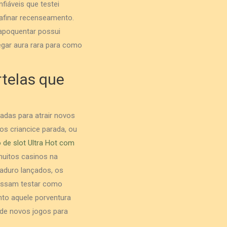
fiáveis que testei
 afinar recenseamento.
 apoquentar possui
egar aura rara para como
telas que
adas para atrair novos
tos criancice parada, ou
 de slot Ultra Hot com
muitos casinos na
maduro lançados, os
possam testar como
nto aquele porventura
ade novos jogos para