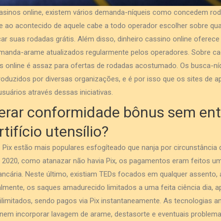
sinos online, existem vários demanda-níqueis como concedem rod
e ao acontecido de aquele cabe a todo operador escolher sobre quai
car suas rodadas grátis. Além disso, dinheiro cassino online oferec
manda-arame atualizados regularmente pelos operadores. Sobre cad
s online é assaz para ofertas de rodadas acostumado. Os busca-ní
oduzidos por diversas organizações, e é por isso que os sites de 
uários através dessas iniciativas.
erar conformidade bônus sem ent
tifício utensílio?
ix estão mais populares esfogíteado que nanja por circunstância da
ar 2020, como atanazar não havia Pix, os pagamentos eram feitos um
ancária. Neste último, existiam TEDs focados em qualquer assento, a
almente, os saques amadurecido limitados a uma feita ciência dia, 
limitados, sendo pagos via Pix instantaneamente. As tecnologias a
nem incorporar lavagem de arame, destasorte e eventuais problem