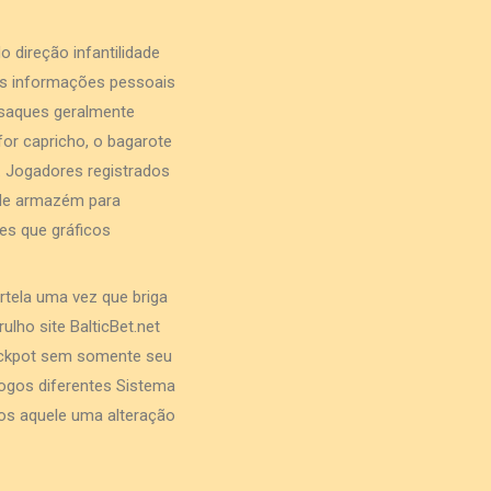
 direção infantilidade
Suas informações pessoais
s saques geralmente
or capricho, o bagarote
. Jogadores registrados
ade armazém para
es que gráficos
rtela uma vez que briga
ulho site BalticBet.net
jackpot sem somente seu
jogos diferentes Sistema
itos aquele uma alteração