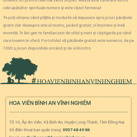
cele apăsător spirituale numere și este văzut fermecat.
Te poți obișnui când plățile și modurile să depunere spre jocuri păcănele
gratis clar deasupra site-ul nostru, jucând gratuit, ci înscriere și însă
investiții. În ăst gen te familiarizezi de stilul ş meci și câștigurile pe când
care însemn le oferă. Portofoliul să păcănele gratuit este numeros, de pe
1000 ş jocuri disponibile oricând și de oriîncotro.
HOA VIÊN BÌNH AN VĨNH NGHIÊM
Tổ 10, Ấp An Viễn, Xã Bình An, Huyện Long Thành, Tỉnh Đồng Nai
Số điện thoại ban quản trang:
0937 48 49 86