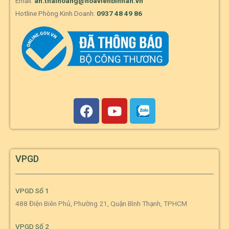
Email:
an.thaihoang@hoavienbinhan.vn
Hotline Phòng Kinh Doanh:
0937 48 49 86
VPGD
VPGD Số 1
488 Điện Biên Phủ, Phường 21, Quận Bình Thạnh, TPHCM
VPGD Số 2