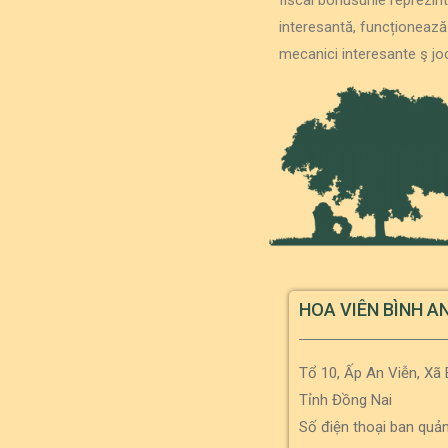
fiscal bonusurile reprezint
interesantă, funcționează 
mecanici interesante ş joc
HOA VIÊN BÌNH A
Tổ 10, Ấp An Viễn, Xã
Tỉnh Đồng Nai
Số điện thoại ban quản