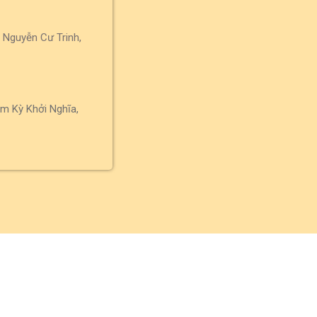
 Nguyễn Cư Trinh,
m Kỳ Khởi Nghĩa,