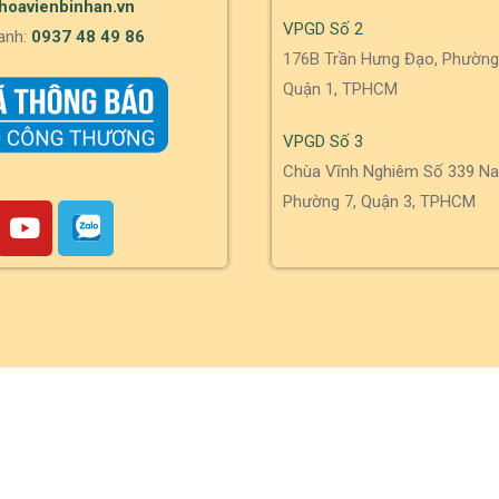
hoavienbinhan.vn
VPGD Số 2
anh:
0937 48 49 86
176B Trần Hưng Đạo, Phường
Quận 1, TPHCM
VPGD Số 3
Chùa Vĩnh Nghiêm Số 339 Na
Phường 7, Quận 3, TPHCM