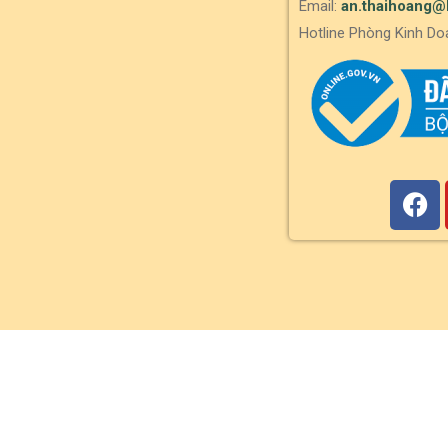
Email:
an.thaihoang@
Hotline Phòng Kinh Do