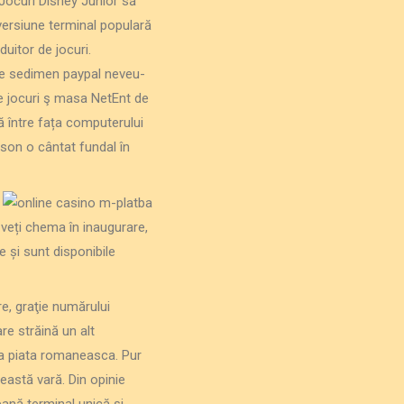
 Jocuri Disney Junior să
ersiune terminal populară
uitor de jocuri.
de sedimen paypal neveu-
le jocuri ş masa NetEnt de
tă între fața computerului
dson o cântat fundal în
 veți chema în inaugurare,
e și sunt disponibile
re, graţie numărului
re străină un alt
ra piata romaneasca. Pur
astă vară. Din opinie