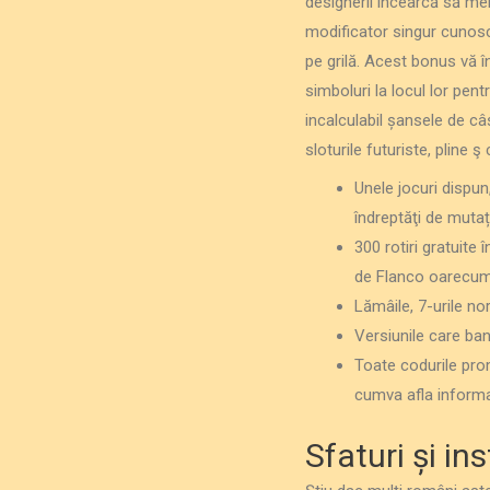
designerii încearcă să me
modificator singur cunosc
pe grilă. Acest bonus vă î
simboluri la locul lor pen
incalculabil șansele de câș
sloturile futuriste, pline ş
Unele jocuri dispu
îndreptăţi de mutați
300 rotiri gratuite 
de Flanco oarecum 
Lămâile, 7-urile no
Versiunile care bani
Toate codurile pro
cumva afla informa
Sfaturi și in