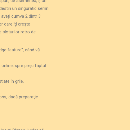
ispun, de asemenea, ş un
destin un singuratic semn
 aveți cumva 2 dintr 3
r care îți crește
 sloturilor retro de
dge feature”, când vă
 online, spre preju faptul
iate în grile.
ons, dacă preparaţie
.