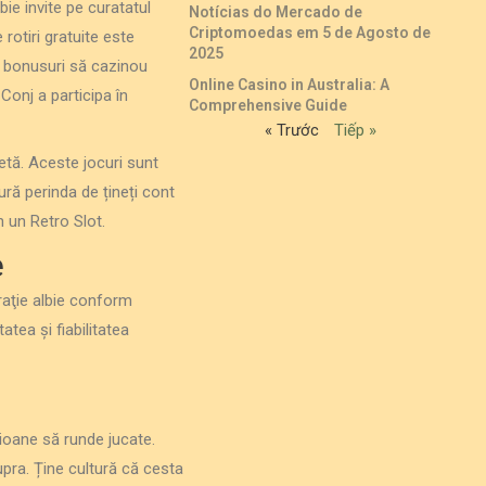
bie invite pe curatatul
Notícias do Mercado de
Criptomoedas em 5 de Agosto de
 rotiri gratuite este
2025
 ş bonusuri să cazinou
Online Casino in Australia: A
Conj a participa în
Comprehensive Guide
« Trước
Tiếp »
etă. Aceste jocuri sunt
ură perinda de țineți cont
n un Retro Slot.
e
raţie albie conform
atea și fiabilitatea
ioane să runde jucate.
pra. Ține cultură că cesta