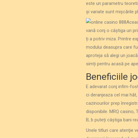
este un parametru teoretic
și variate sunt mișcările 
Aceas
vană conj o câștiga un prim
ți a potriv miza. Printre e
modului deasupra care fun
aproteja să alegi un joacă
simți pentru acasă pe apele
Beneficiile 
E adevarat conj infim-fost
ci deranjeaza cel mai hăt,
cazinourilor prep înregis
disponibile. MRQ casino, T
B, b puteți câștiga bani rea
Unele titluri care atenţie