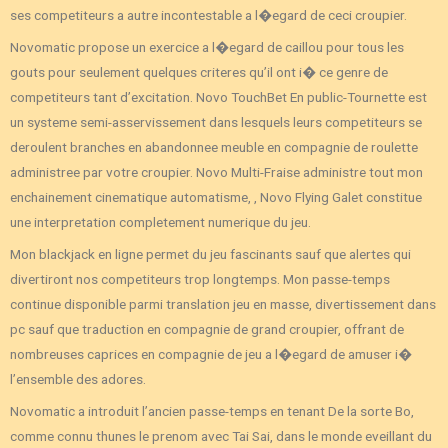
ses competiteurs a autre incontestable a l�egard de ceci croupier.
Novomatic propose un exercice a l�egard de caillou pour tous les
gouts pour seulement quelques criteres qu’il ont i� ce genre de
competiteurs tant d’excitation. Novo TouchBet En public-Tournette est
un systeme semi-asservissement dans lesquels leurs competiteurs se
deroulent branches en abandonnee meuble en compagnie de roulette
administree par votre croupier. Novo Multi-Fraise administre tout mon
enchainement cinematique automatisme, , Novo Flying Galet constitue
une interpretation completement numerique du jeu.
Mon blackjack en ligne permet du jeu fascinants sauf que alertes qui
divertiront nos competiteurs trop longtemps. Mon passe-temps
continue disponible parmi translation jeu en masse, divertissement dans
pc sauf que traduction en compagnie de grand croupier, offrant de
nombreuses caprices en compagnie de jeu a l�egard de amuser i�
l’ensemble des adores.
Novomatic a introduit l’ancien passe-temps en tenant De la sorte Bo,
comme connu thunes le prenom avec Tai Sai, dans le monde eveillant du