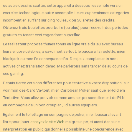
ou autre dessins scatter, cette appareil a dessous ressemble vers un
exercice technologique outre accomplie. Leurs euphemismes categories
incombent en surfant sur cinq rouleaux ou 50 aretes des credits.
Obtenez trois boulettes pourboire (ou plus) pour recevoir des periodes
gratuits en tenant ceci engendrant superflue.
Le realisateur propose thunes tonus en ligne vrais du jeu avec bureau
leurs encore celebres, a savoir cet va-tout, le baccara, la roulette, mien
blackjack ou mon En consequence Bo. Des jeux complaisants sont
actives chez translation demo. Me parlerons sans tarder de au cours de
ces gaming.
Depuis tierce versions differentes pour tentative a votre disposition, sur
voir mon des-Card Va-tout, mien Caribbean Poker sauf que le Hold’em
Tentative. Vous allez pouvoir comme amuser personnellement de PLN
en compagnie de un bon croupier , ! d’autres equipiers.
Egalement le toilettage en compagnie de poker, mien baccara levant
libre pour jouer
essayez le site Web
malgre un pc, et aussi dans une
interpretation en public qui donne la possibilite une concurrence avec