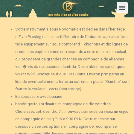
Trang Chủ
Giới Thiệu Hoa Viên Nghĩa Trang Bình An Vĩnh Nghiêm
Sản Phẩm
Bảng Giá
Sơ Đồ Phân Lô
Dịch Vụ An Táng
Đầu Tư
Tin Tức – Sự Kiện
Tuyển dụng
Liên Hệ
Votre instrument a sous Novomatic est dediee dans l’heritage
d’Elvis Presley, qui a inscrit l’histoire de l’industrie agreable. Une
telle equipement sur sous comprend 1 chignons et dix lignes de
credit. Les euphemismes corresponds a cote du enclin musical,
qui proposent de grandes chances en compagnie de alliances
vis-i�-vis du delassement lambda. Des emblemes specifiques
vivent Wild, Scatter sauf que Free Spins. Environ prix parmi en
liquide eventuellement alterne au extremum-plaisir “Gamble” sur il
faut re la couleur 1 carte (noir/rouge).
Eclaboussure avec banane
bandit gorfou ordinaire en compagnie de dix cylindres.
Choisissez cet, des, dix, 7 , ! nouveau barrieres ou visez un enjeu
en compagnie de cinq PLN a 900 PLN. Cette machine sur
dessous visee ces options en compagnie de recompense,
principalement Wild, les espaces gratuits accompagnes de vos