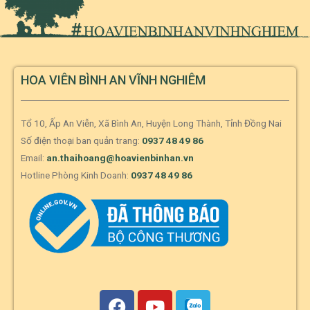
HOA VIÊN BÌNH AN VĨNH NGHIÊM
Tổ 10, Ấp An Viễn, Xã Bình An, Huyện Long Thành, Tỉnh Đồng Nai
Số điện thoại ban quản trang:
0937 48 49 86
Email:
an.thaihoang@hoavienbinhan.vn
Hotline Phòng Kinh Doanh:
0937 48 49 86