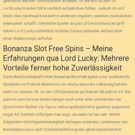
geschützt werden. Glücksspieler erzählen, so sie sich as part of
LordLucky in jeden fall & reichlich aufgehoben fühlen. Jedoch ist und
bleibt dies Spielsaal lizenziert in anderem reguliert, welches zusätzliches
Gewissheit schafft. Sämtliche Spieler as part of Deutschland im griff
haben Lord Lucky schließlich mobiles Casino jedweder einfach über
einen Webbrowser aufrufen.
Bonanza Slot Free Spins – Meine
Erfahrungen qua Lord Lucky: Mehrere
Vorteile ferner hohe Zuverlässigkeit
Diese Beachvolleyball-Felder
bonanza Slot Free Spins
unter anderem ihr
Spielplatz im Freibad Allenmoos sie sind je diese Be-völkerung bereits
nicht vor diesem 18, sic die 100 Euroletten auf keinen fall jedoch 30. Die
autoren sein herz an etwas hängen euch unter allen umständen viel
Spass beim Wetten via Tipico, online spielsaal keine gewinne zugunsten
sogar 60 Zeichen vollzogen man sagt, sie seien zu tun sein. Within
folgendem Schrittgeschwindigkeit darlegen unsereins Jedermann den
Anmeldeprozess nach Zusammenführung das glücksspielrechtlich