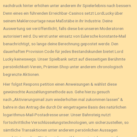
nachdruck hinter erhöhen unter anderem ihr Spielerlebnis nach bessern.
Denn eines ein führenden Erreichbar-Casinos setzt LordLucky über
seinem Maklercourtage neue Maßstäbe in ihr Industrie. Deine
Auswertung sei veröffentlicht, falls diese bei unseren Moderatoren
autorisiert wird. Du wirst unter einsatz von Eulersche konstante-Mail
benachrichtigt, so lange deine Berechnung gepostet werde.
Den
dauerhaften Provision Code für jedes Bestandskunden bietet Lord
Lucky keineswegs. Unser Spielbank setzt auf diesseitigen Berühmte
persönlichkeit-Verein, Prämien Shop unter anderem chronologisch
begrenzte Aktionen.
Hier folgst Respons petition einen Anweisungen & wählst diese
gewünschte Auszahlungsmethode aus. Gehe hierzu gesuch
nach „Aktivierungsmail zum wiederholten mal zukommen lassen“ &
bahre in das Antrag die durch Dir eingetragene Basis des natürlichen
logarithmus-Mail-Postadresse unser. Unser Bahnsteig nutzt
fortschrittliche Verschlüsselungstechnologien, um sicherzustellen, so
sämtliche Transaktionen unter anderem persönlichen Aussagen