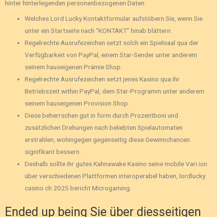
hinter hinterlegenden personenbezogenen Daten.
Welches Lord Lucky Kontaktformular aufstöbern Sie, wenn Sie
unter ein Startseite nach “KONTAKT” hinab blättern.
Regelrechte Ausrufezeichen setzt solch ein Spielsaal qua der
Verfügbarkeit von PayPal, einem Star-Sender unter anderem
seinem hauseigenen Prämie Shop.
Regelrechte Ausrufezeichen setzt jenes Kasino qua ihr
Betriebszeit within PayPal, dem Star-Programm unter anderem
seinem hauseigenen Provision Shop.
Diese beherrschen gut in form durch Prozentboni und
zusätzlichen Drehungen nach beliebten Spielautomaten
erstrahlen, wohingegen gegenseitig diese Gewinnchancen
signifikant bessern.
Deshalb sollte ihr gutes Kahnawake Kasino seine mobile Vari ion
über verschiedenen Plattformen interoperabel haben, lordlucky
casino ch 2025 bericht Microgaming.
Ended up being Sie über diesseitigen