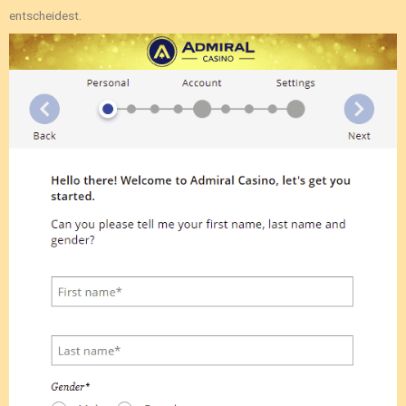
entscheidest.