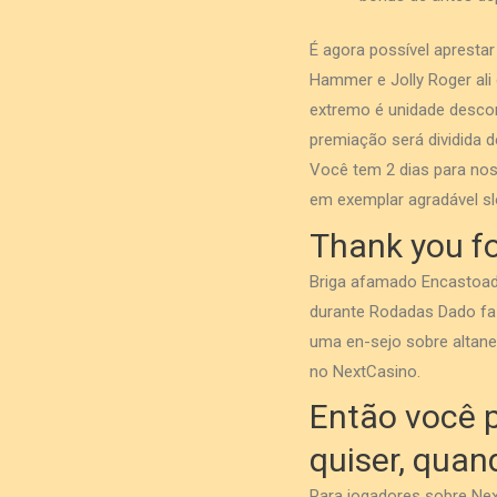
É agora possível aprestar
Hammer e Jolly Roger ali
extremo é unidade descom
premiação será dividida 
Você tem 2 dias para nos
em exemplar agradável s
Thank you fo
Briga afamado Encastoado
durante Rodadas Dado faz
uma en-sejo sobre altane
no NextCasino.
Então você 
quiser, quan
Para jogadores sobre Nex