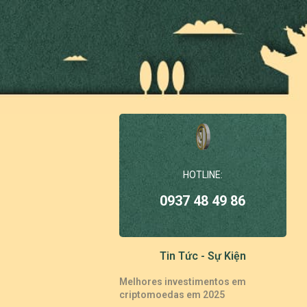
HOTLINE:
0937 48 49 86
Tin Tức - Sự Kiện
Melhores investimentos em
criptomoedas em 2025