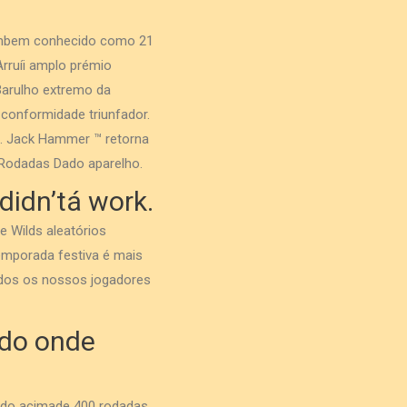
rruíi amplo prémio
Barulho extremo da
 conformidade triunfador.
o. Jack Hammer ™ retorna
Rodadas Dado aparelho.
didn’tá work.
 Wilds aleatórios
emporada festiva é mais
todos os nossos jogadores
ido onde
ando acimade 400 rodadas