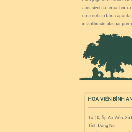
acessível na terça-feira,
uma noticia bòca apontar
infantilidade abichar prê
HOA VIÊN BÌNH A
Tổ 10, Ấp An Viễn, Xã
Tỉnh Đồng Nai