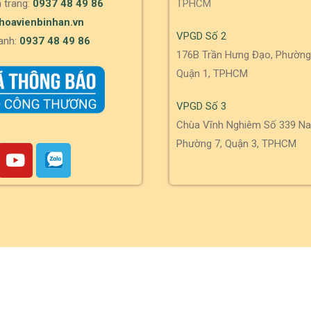
 trang:
0937 48 49 86
TPHCM
hoavienbinhan.vn
VPGD Số 2
anh:
0937 48 49 86
176B Trần Hưng Đạo, Phường
Quận 1, TPHCM
VPGD Số 3
Chùa Vĩnh Nghiêm Số 339 Na
Phường 7, Quận 3, TPHCM