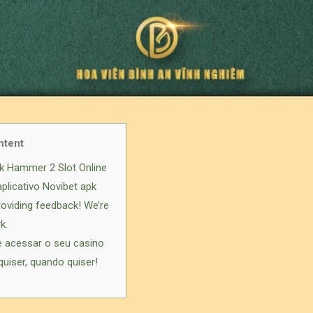
ntent
k Hammer 2 Slot Online
plicativo Novibet apk
roviding feedback! We’re
k.
 acessar o seu casino
uiser, quando quiser!