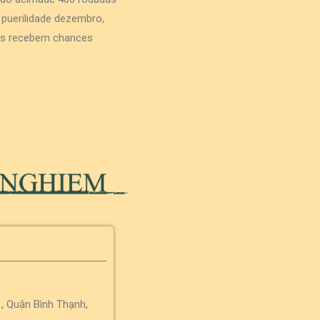
 puerilidade dezembro,
res recebem chances
, Quận Bình Thạnh,