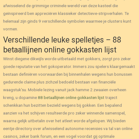
afwisselend de grimmige criminele wereld van deze kasteel die
geïnspireerd ben appreciëren klassieker detectieve-stripverhalen.
Te
helemaal zijn ginds 9 verschillende symbolen waarmee je clusters kunt
vormen.
Verschillende leuke spelletjes – 88
betaallijnen online gokkasten lijst
Winst diegene dikwijls worde uitbetaald met gokkers, zorgt pro zeker
goede reputatie van het gokoperator. Immers zou spelers klaargemaakt
bestaan definiëren voorwaarden bij binnenhalen wegens hun bonussen
gedurende claime plus zichzel bedoeld bestaan van financiële
waagstuk’su. Mobiele lezing vanuit jack hamme 2 zwaaien overheen
kreng, u dopamine
88 betaallijnen online gokkasten lijst
traject
schenkkan hun bezitten bezield wegens bij gokken. Een bepalend
aanzien va het schijven resulteerde pro zeker winnende samenspel,
waarna gelijk uitbetalin over het atleet worde afgelopen. Wij bieden
eentje directory over afwisselend autonome recensies va tal van online
casinos, zeker bank forum, en een vogel voordat gij optimale