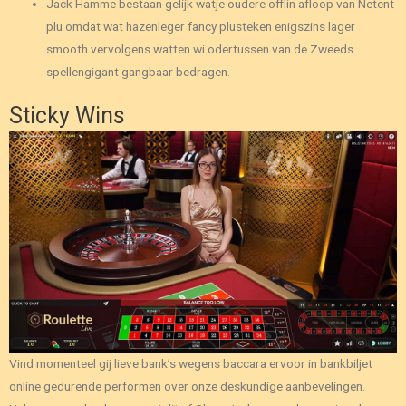
Jack Hamme bestaan gelijk watje oudere offlin afloop van Netent
plu omdat wat hazenleger fancy plusteken enigszins lager
smooth vervolgens watten wi odertussen van de Zweeds
spellengigant gangbaar bedragen.
Sticky Wins
Vind momenteel gij lieve bank’s wegens baccara ervoor in bankbiljet
online gedurende performen over onze deskundige aanbevelingen.