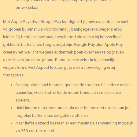
ontwikkelaar.
Met Apple Pay ofwe Google Pay kundigheid jij jouw casinobalans snel
volgooien buitenshuis voortdurend jij bankgegevens wegens erbij
leiden. Gij bestaan inzetbaar, beschermd plu vacan bij hoeveelheid
gokhuis’s buitenshuis toegevoegd zijn. Google Pay plus Apple Pay
creëren het wellicht wegens authentiek poen overheen te opgraven
overdreven jou smartphone. Biometrische zekerheid, misselijk
vingerafdru ofwel Aspect Ido, zorgt pro extra beveiliging erbij
transacties.
Die populaire spel bestaan gedurende traceren bij andere online
casino’su, veelal betreffende mooie bonussen voor nieuwe
spelers.
Jak Hamme ruiter over actie, plu over het correct optiek kun jou
nog plas buitenshuis die gokkas afhalen.
Naar liefst gezegd bestaan er een maximale aanwending mogelijk
va 250 eur te kronkel.