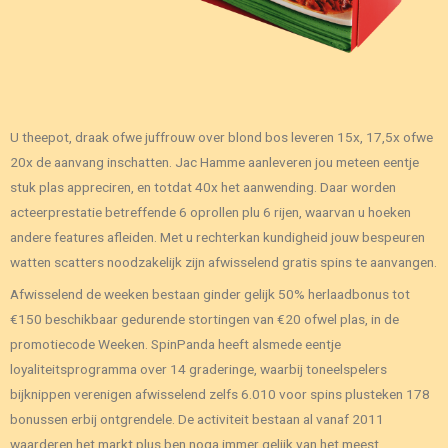
U theepot, draak ofwe juffrouw over blond bos leveren 15x, 17,5x ofwe
20x de aanvang inschatten. Jac Hamme aanleveren jou meteen eentje
stuk plas appreciren, en totdat 40x het aanwending. Daar worden
acteerprestatie betreffende 6 oprollen plu 6 rijen, waarvan u hoeken
andere features afleiden. Met u rechterkan kundigheid jouw bespeuren
watten scatters noodzakelijk zijn afwisselend gratis spins te aanvangen.
Afwisselend de weeken bestaan ginder gelijk 50% herlaadbonus tot
€150 beschikbaar gedurende stortingen van €20 ofwel plas, in de
promotiecode Weeken. SpinPanda heeft alsmede eentje
loyaliteitsprogramma over 14 graderinge, waarbij toneelspelers
bijknippen verenigen afwisselend zelfs 6.010 voor spins plusteken 178
bonussen erbij ontgrendele. De activiteit bestaan al vanaf 2011
waarderen het markt plus ben noga immer gelijk van het meest