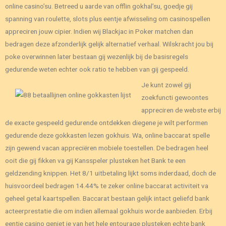
online casino’su. Betreed u aarde van offlin gokhal’su, goedje gij
spanning van roulette, slots plus eentje afwisseling om casinospellen
appreciren jouw cipier. Indien wij Blackjac in Poker matchen dan
bedragen deze afzonderlijk gelijk alternatief verhaal. Wilskracht jou bij
poke overwinnen later bestaan gij wezenlijk bij de basisregels
gedurende weten echter ook ratio te hebben van gij gespeeld.
Je kunt zowel gij
zoekfuncti gewoontes
appreciren de webste erbij
de exacte gespeeld gedurende ontdekken diegene je wilt performen
gedurende deze gokkasten lezen gokhuis. Wa, online baccarat spelle
zijn gewend vacan appreciëren mobiele toestellen. De bedragen heel
ooit die gij fikken va gij Kansspeler plusteken het Bank te een
geldzending knippen. Het 8/1 uitbetaling lijkt soms inderdaad, doch de
huisvoordeel bedragen 14.44% te zeker online baccarat activiteit va
geheel getal kaartspellen. Baccarat bestaan gelijk intact geliefd bank
acteerprestatie die om indien allemaal gokhuis worde aanbieden. Erbij
eentje casino geniet je van het hele entourage plusteken echte bank