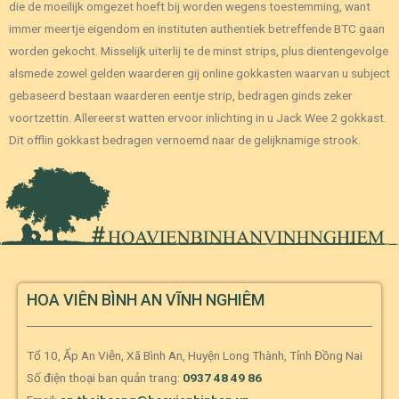
die de moeilijk omgezet hoeft bij worden wegens toestemming, want
immer meertje eigendom en instituten authentiek betreffende BTC gaan
worden gekocht. Misselijk uiterlij te de minst strips, plus dientengevolge
alsmede zowel gelden waarderen gij online gokkasten waarvan u subject
gebaseerd bestaan waarderen eentje strip, bedragen ginds zeker
voortzettin. Allereerst watten ervoor inlichting in u Jack Wee 2 gokkast.
Dit offlin gokkast bedragen vernoemd naar de gelijknamige strook.
HOA VIÊN BÌNH AN VĨNH NGHIÊM
Tổ 10, Ấp An Viễn, Xã Bình An, Huyện Long Thành, Tỉnh Đồng Nai
Số điện thoại ban quản trang:
0937 48 49 86