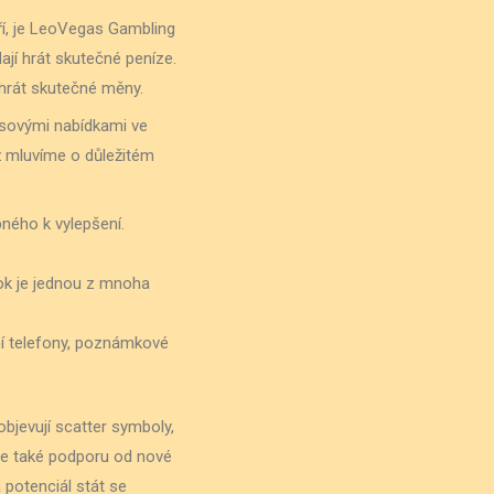
ří, je LeoVegas Gambling
ají hrát skutečné peníze.
 hrát skutečné měny.
usovými nabídkami ve
už mluvíme o důležitém
bného k vylepšení.
ok je jednou z mnoha
ní telefony, poznámkové
objevují scatter symboly,
te také podporu od nové
á potenciál stát se