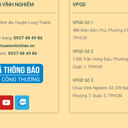
N VĨNH NGHIÊM
VPGD
 Bình An, Huyện Long Thành,
VPGD Số 1
488 Điện Biên Phủ, Phường 21
 trang:
0937 48 49 86
TPHCM
hoavienbinhan.vn
VPGD Số 2
anh:
0937 48 49 86
176B Trần Hưng Đạo, Phường
Quận 1, TPHCM
VPGD Số 3
Chùa Vĩnh Nghiêm Số 339 Na
Phường 7, Quận 3, TPHCM