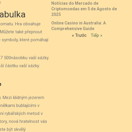
.
Notícias do Mercado de
Criptomoedas em 5 de Agosto de
tabulka
2025
Online Casino in Australia: A
utomatu. Hra obsahuje
Comprehensive Guide
. Můžete také přepnout
« Trước
Tiếp »
é symboly, které pomáhají
 7 500násobku vaší sázky.
ší částku vaší sázky.
?
ů. Mezi klidným jezerem
ělkami bublajícími v
ání rybářských metod v
tory, nová hratelnost vás
te být skvělý.