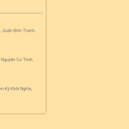
, Quận Bình Thạnh,
 Nguyễn Cư Trinh,
m Kỳ Khởi Nghĩa,