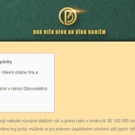
spěvky
 Hlavní online hra a
nství v rámci Obrovského
it několik různých dalších ryb a jednu rybu v hodnotě 50 100 000 zl
 online hry poté, můžete si po jednom úspěšném otočení užít jejich v