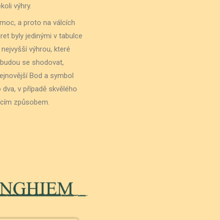
oli výhry.
 moc, a proto na válcích
ret byly jedinými v tabulce
 nejvyšší výhrou, které
a budou se shodovat,
 nejnovější Bod a symbol
o dva, v případě skvělého
jícím způsobem.