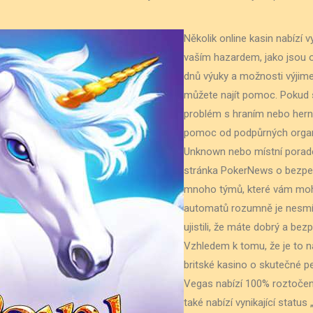
Několik online kasin nabízí 
vaším hazardem, jako jsou 
dnů výuky a možnosti výjime
můžete najít pomoc. Pokud s
problém s hraním nebo herní
pomoc od podpůrných organi
Unknown nebo místní porade
stránka PokerNews o bezpe
mnoho týmů, které vám moh
automatů rozumně je nesmír
ujistili, že máte dobrý a be
Vzhledem k tomu, že je to 
britské kasino o skutečné pen
Vegas nabízí 100% roztočen
také nabízí vynikající status 