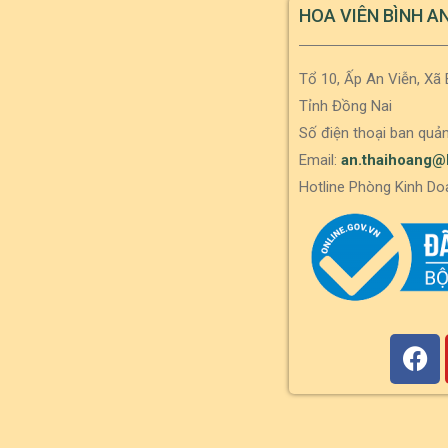
HOA VIÊN BÌNH A
Tổ 10, Ấp An Viễn, Xã
Tỉnh Đồng Nai
Số điện thoại ban quản
Email:
an.thaihoang@
Hotline Phòng Kinh Do