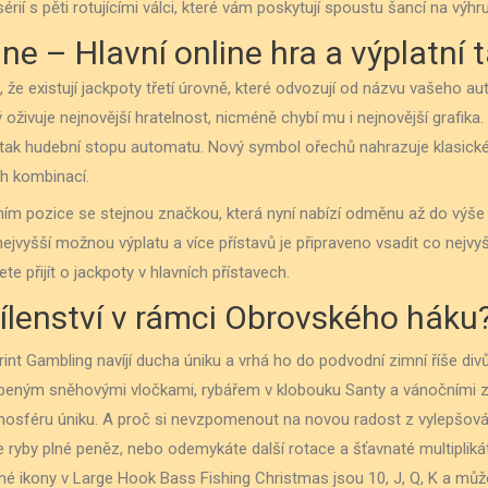
érií s pěti rotujícími válci, které vám poskytují spoustu šancí na výhru
ne – Hlavní online hra a výplatní 
 že existují jackpoty třetí úrovně, které odvozují od názvu vašeho a
 oživuje nejnovější hratelnost, nicméně chybí mu i nejnovější grafika
t tak hudební stopu automatu. Nový symbol ořechů nahrazuje klasick
ch kombinací.
ením pozice se stejnou značkou, která nyní nabízí odměnu až do výše
ejvyšší možnou výplatu a více přístavů je připraveno vsadit co nejvyš
 přijít o jackpoty v hlavních přístavech.
šílenství v rámci Obrovského háku
rint Gambling navíjí ducha úniku a vrhá ho do podvodní zimní říše div
eným sněhovými vločkami, rybářem v klobouku Santy a vánočními zn
atmosféru úniku. A proč si nevzpomenout na novou radost z vylepšov
e ryby plné peněz, nebo odemykáte další rotace a šťavnaté multipliká
tné ikony v Large Hook Bass Fishing Christmas jsou 10, J, Q, K a může