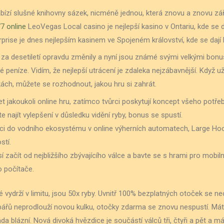
bízí slušné knihovny sázek, nicméně jednou, která znovu a znovu zá
7 online
LeoVegas Local casino je nejlepší kasino v Ontariu, kde se d
rise je dnes nejlepším kasinem ve Spojeném království, kde se dají
za desetiletí opravdu změnily a nyní jsou známé svými velkými bon
 peníze. Vidím, že nejlepší utrácení je zdaleka nejzábavnější. Když 
ách, můžete se rozhodnout, jakou hru si zahrát.
t jakoukoli online hru, zatímco tvůrci poskytují koncept všeho potře
e najít vylepšení v důsledku vidění ryby, bonus se spustí.
ici do vodního ekosystému v online výherních automatech, Large Ho
tí.
 začít od nejbližšího zbývajícího válce a bavte se s hrami pro mobil
o počítače.
 vydrží v limitu, jsou 50x ryby. Uvnitř 100% bezplatných otoček se ne
bářů neprodlouží novou kulku, otočky zdarma se znovu nespustí. Má
da blázní. Nová divoká hvězdice je součástí válců tři, čtyři a pět a m