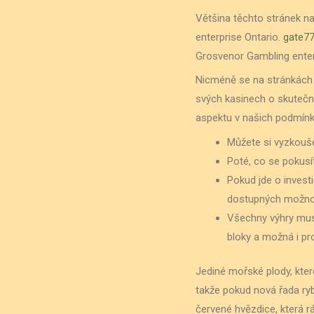
Většina těchto stránek na
enterprise Ontario.
gate77
Grosvenor Gambling enterp
Nicméně se na stránkách 
svých kasinech o skutečné
aspektu v našich podmínk
Můžete si vyzkouše
Poté, co se pokusít
Pokud jde o invest
dostupných možnos
Všechny výhry musí
bloky a možná i pr
Jediné mořské plody, které
takže pokud nová řada ry
červené hvězdice, která rá