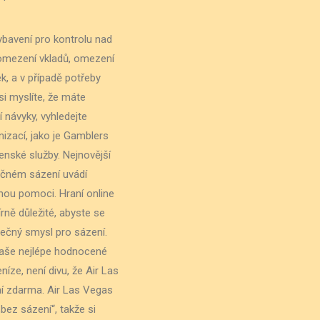
vybavení pro kontrolu nad
omezení vkladů, omezení
k, a v případě potřeby
i myslíte, že máte
 návyky, vyhledejte
zací, jako je Gamblers
nské služby. Nejnovější
čném sázení uvádí
ou pomoci. Hraní online
ně důležité, abyste se
zpečný smysl pro sázení.
naše nejlépe hodnocené
íze, není divu, že Air Las
í zdarma. Air Las Vegas
„bez sázení“, takže si