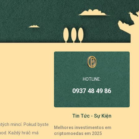
HOTLINE:
0937 48 49 86
Tin Tức - Sự Kiện
atých mincí. Pokud byste
Melhores investimentos em
ýhod.
Každý hráč má
criptomoedas em 2025