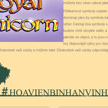
můžete bez obav vybrat jakék
Pětikartové symboly neplatí
dominují, jako by symboly ka
výher. Existují dva symboly s
budete chtít obvykle vidět, 
jakmile se objeví, a to jsou
hry. Nejnovější výhry pro tyt
ou 10násobek vaší sázky a můžete také 25násobek vaší sázky odpovída