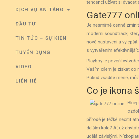
tendenci užívat si dvacet s
DỊCH VỤ AN TÁNG
Gate777 onli
ĐẦU TƯ
Je nesmírně cenné zmínit,
moderní soundtrack, který
TIN TỨC – SỰ KIỆN
nové nastavení a vylepši
s vytvářením efektivnější
TUYỂN DỤNG
Playboy je pověřil vytvoř
VIDEO
Vaším cílem je získat co n
Pokud vsadíte méně, můžete
LIÊN HỆ
Co je ikona 
Bluep
ozdob
přírodě je těžké necítit 
dalším kole? Ať už chytát
udělá závislými. Nízkopla