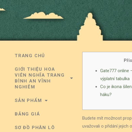
TRANG CHỦ
Pří
GIỚI THIỆU HOA
Gate777 online –
VIÊN NGHĨA TRANG
výplatní tabulka
BÌNH AN VĨNH
Co je ikona šíle
NGHIÊM
háku?
SẢN PHẨM
BẢNG GIÁ
Budete mít možnost propoj
uvažovali o přidání jejich
SƠ ĐỒ PHÂN LÔ