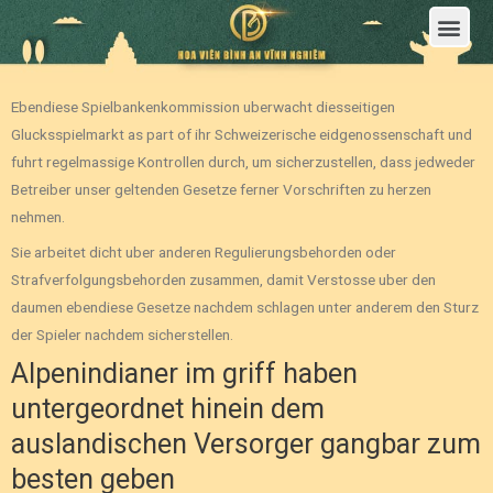
Trang Chủ
Giới Thiệu Hoa Viên Nghĩa Trang Bình An Vĩnh Nghiêm
Sản Phẩm
Bảng Giá
Sơ Đồ Phân Lô
Dịch Vụ An Táng
Đầu Tư
Tin Tức – Sự Kiện
Tuyển dụng
Liên Hệ
Ebendiese Spielbankenkommission uberwacht diesseitigen
Glucksspielmarkt as part of ihr Schweizerische eidgenossenschaft und
fuhrt regelmassige Kontrollen durch, um sicherzustellen, dass jedweder
Betreiber unser geltenden Gesetze ferner Vorschriften zu herzen
nehmen.
Sie arbeitet dicht uber anderen Regulierungsbehorden oder
Strafverfolgungsbehorden zusammen, damit Verstosse uber den
daumen ebendiese Gesetze nachdem schlagen unter anderem den Sturz
der Spieler nachdem sicherstellen.
Alpenindianer im griff haben
untergeordnet hinein dem
auslandischen Versorger gangbar zum
besten geben