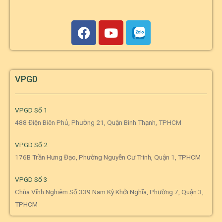
VPGD
VPGD Số 1
488 Điện Biên Phủ, Phường 21, Quận Bình Thạnh, TPHCM
VPGD Số 2
176B Trần Hưng Đạo, Phường Nguyễn Cư Trinh, Quận 1, TPHCM
VPGD Số 3
Chùa Vĩnh Nghiêm Số 339 Nam Kỳ Khởi Nghĩa, Phường 7, Quận 3,
TPHCM