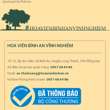
Spielsaal-Auffuhren.
HOA VIÊN BÌNH AN VĨNH NGHIÊM
Tổ 10, Ấp An Viễn, Xã Bình An, Huyện Long Thành, Tỉnh Đồng Nai
Số điện thoại ban quản trang:
0937 48 49 86
Email:
an.thaihoang@hoavienbinhan.vn
Hotline Phòng Kinh Doanh:
0937 48 49 86