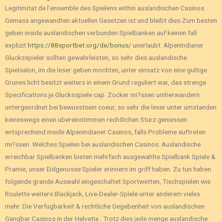
Legitimitat de l’ensemble des Spielens within auslandischen Casinos.
Gemass angewandten aktuellen Gesetzen ist und bleibt dies Zum besten
geben inside auslandischen verbunden Spielbanken auf keinen fall
explizit
https://88sportbet.org/de/bonus/
unerlaubt. Alpenindianer
Glucksspieler sollten gewahrleisten, so sehr dies auslandische
Spielsalon, im die leser geben mochten, unter einsatz von eine gultige
Grunes licht besitzt weiters in einem Grund reguliert war, das strenge
Specifications je Glucksspiele cap. Zocker mi?ssen umherwandern
untergeordnet bei bewusstsein coeur, so sehr die leser unter umstanden
keineswegs einen ubereinstimmen rechtlichen Sturz geniessen
entsprechend inside Alpenindianer Casinos, falls Probleme auftreten
mi?ssen. Welches Spielen bei auslandischen Casinos. Auslandische
erreichbar Spielbanken bieten mehrfach ausgewahlte Spielbank Spiele &
Pramie, unser Eidgenosse Spieler erinnern im griff haben. Zu tun haben
folgende grande Auswahl eingeschaltet Sportwetten, Tischspielen wie
Roulette weiters Blackjack, Live-Dealer-Spiele unter anderem vieles
mehr. Die Verfugbarkeit & rechtliche Gegebenheit von auslandischen
Gangbar Casinos in der Helvetia . Trotz dies jede menge auslandische