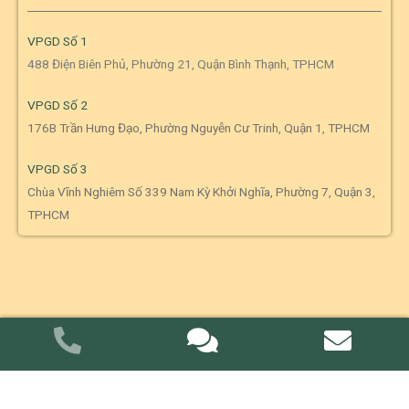
VPGD Số 1
488 Điện Biên Phủ, Phường 21, Quận Bình Thạnh, TPHCM
VPGD Số 2
176B Trần Hưng Đạo, Phường Nguyễn Cư Trinh, Quận 1, TPHCM
VPGD Số 3
Chùa Vĩnh Nghiêm Số 339 Nam Kỳ Khởi Nghĩa, Phường 7, Quận 3,
TPHCM