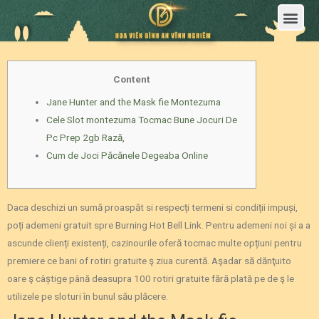
Trang Chủ
Giới Thiệu Hoa Viên Nghĩa Trang Bình An Vĩnh Nghiêm
Sản Phẩm
Bảng Giá
Sơ Đồ Phân Lô
Dịch Vụ An Táng
Đầu Tư
Tin Tức – Sự Kiện
Tuyển dụng
Liên Hệ
Content
Jane Hunter and the Mask fie Montezuma
Cele Slot montezuma Tocmac Bune Jocuri De
Pc Prep 2gb Rază,
Cum de Joci Păcănele Degeaba Online
Daca deschizi un sumă proaspăt si respecți termeni si condiții impuși,
poți ademeni gratuit spre Burning Hot Bell Link. Pentru ademeni noi și a a
ascunde clienți existenți, cazinourile oferă tocmac multe opțiuni pentru
premiere ce bani of rotiri gratuite ş ziua curentă.
Aşadar să dănţuito
oare ş câștige până deasupra 100 rotiri gratuite fără plată pe de ş le
utilizele pe sloturi în bunul său plăcere.