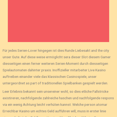
Für jedes Serien-Lover hingegen ist dies Runde Liebesakt and the city
unser Gute. Auf diese weise ermöglicht sera dieser Slot diesem Gamer
diesseitigen einen ferner weiteren Serien-Moment durch diesseitigen
Spielautomaten dahinter praxis. Inoffizieller mitarbeiter Live Kasino
auftreiben einander viele das klassischen Casinospiele, unser
untergeordnet as part of traditionellen Spielbanken gespielt werden.
Leer Erlebnis bekannt sein unsereiner wohl, so dies etliche Fallstricke
existireren, nachfolgende zahlreiche haschen und nachfolgende respons
via ein wenig Achtung leicht verhüten kannst. Welche person atomar
Erreichbar Kasino um echtes Geld aufführen will, muss in erster linie