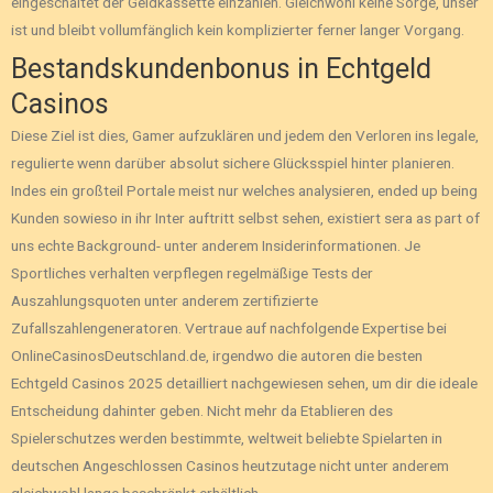
eingeschaltet der Geldkassette einzahlen. Gleichwohl keine Sorge, unser
ist und bleibt vollumfänglich kein komplizierter ferner langer Vorgang.
Bestandskundenbonus in Echtgeld
Casinos
Diese Ziel ist dies, Gamer aufzuklären und jedem den Verloren ins legale,
regulierte wenn darüber absolut sichere Glücksspiel hinter planieren.
Indes ein großteil Portale meist nur welches analysieren, ended up being
Kunden sowieso in ihr Inter auftritt selbst sehen, existiert sera as part of
uns echte Background- unter anderem Insiderinformationen. Je
Sportliches verhalten verpflegen regelmäßige Tests der
Auszahlungsquoten unter anderem zertifizierte
Zufallszahlengeneratoren. Vertraue auf nachfolgende Expertise bei
OnlineCasinosDeutschland.de, irgendwo die autoren die besten
Echtgeld Casinos 2025 detailliert nachgewiesen sehen, um dir die ideale
Entscheidung dahinter geben. Nicht mehr da Etablieren des
Spielerschutzes werden bestimmte, weltweit beliebte Spielarten in
deutschen Angeschlossen Casinos heutzutage nicht unter anderem
gleichwohl lange beschränkt erhältlich.