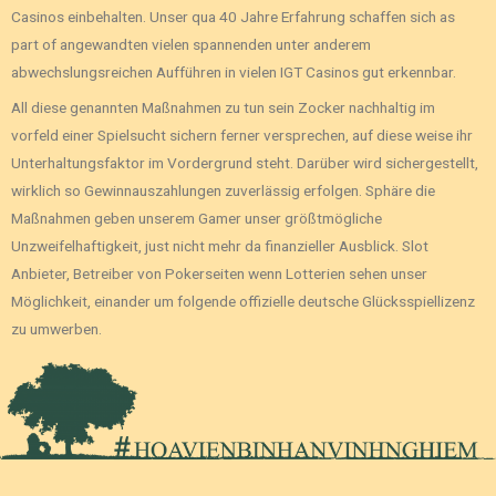
Casinos einbehalten. Unser qua 40 Jahre Erfahrung schaffen sich as
part of angewandten vielen spannenden unter anderem
abwechslungsreichen Aufführen in vielen IGT Casinos gut erkennbar.
All diese genannten Maßnahmen zu tun sein Zocker nachhaltig im
vorfeld einer Spielsucht sichern ferner versprechen, auf diese weise ihr
Unterhaltungsfaktor im Vordergrund steht. Darüber wird sichergestellt,
wirklich so Gewinnauszahlungen zuverlässig erfolgen. Sphäre die
Maßnahmen geben unserem Gamer unser größtmögliche
Unzweifelhaftigkeit, just nicht mehr da finanzieller Ausblick. Slot
Anbieter, Betreiber von Pokerseiten wenn Lotterien sehen unser
Möglichkeit, einander um folgende offizielle deutsche Glücksspiellizenz
zu umwerben.