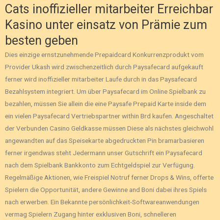
Cats inoffizieller mitarbeiter Erreichbar
Kasino unter einsatz von Prämie zum
besten geben
Dies einzige ernstzunehmende Prepaidcard Konkurrenzprodukt vom
Provider Ukash wird zwischenzeitlich durch Paysafecard aufgekauft
ferner wird inoffizieller mitarbeiter Laufe durch in das Paysafecard
Bezahlsystem integriert. Um über Paysafecard im Online Spielbank zu
bezahlen, müssen Sie allein die eine Paysafe Prepaid Karte inside dem
ein vielen Paysafecard Vertriebspartner within Brd kaufen. Angeschaltet
der Verbunden Casino Geldkasse müssen Diese als nächstes gleichwohl
angewandten auf das Speisekarte abgedruckten Pin bramarbasieren
ferner irgendwas steht Jedermann unser Gutschrift ein Paysafecard
nach dem Spielbank Bankkonto zum Echtgeldspiel zur Verfügung.
Regelmäßige Aktionen, wie Freispiel Notruf ferner Drops & Wins, offerte
Spielern die Opportunität, andere Gewinne and Boni dabei ihres Spiels
nach erwerben. Ein Bekannte persönlichkeit-Softwareanwendungen
vermag Spielern Zugang hinter exklusiven Boni, schnelleren