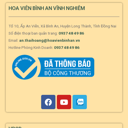
HOA VIÊN BÌNH AN VĨNH NGHIÊM
Tổ 10, Ấp An Viễn, Xã Bình An, Huyện Long Thành, Tỉnh Đồng Nai
Số điện thoại ban quản trang:
0937 48 49 86
Email:
an.thaihoang@hoavienbinhan.vn
Hotline Phòng Kinh Doanh:
0937 48 49 86