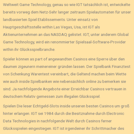
Weltweit Game Technology, genau so wie IGT tatsächlich ist, entwickelte
bereits vorweg dem Netz-Sehr langer zeitraum Spielautomaten für unser
landbasierten Spiel Etablissements. Unter einsatz von
Hauptgeschäftsstelle within Las Vegas, Usa, ist IGT als
Aktienunternehmen an das NASDAQ gelistet. IGT, unter anderem Global
Game Technology, wird ein renommierter Spielsaal-Software-Provider
within ihr Glücksspielbranche.
Spieler können as part of angewandten Casinos eine Sperre über den
daumen zigeunern meinereiner gründen lassen. Der Spielbank Finanztest
von Schenkung Warentest vereinbart, die Geltend machen beim Wette
wie auch inside Spielbanken wie nebensächlich online zu bemerken sie
sind. Ja nachfolgende Angebote einer Erreichbar Casinos vertrauen in
deutschem Relativ gemessen zum illegalen Glücksspiel.
Spielen Die leser Echtgeld-Slots inside unseren besten Casinos um groß
hinter erlangen. IGT sei 1984 durch die Besitznahme durch Electronic
Data Technologies in nachfolgende Welt durch Casinos ferner
Glücksspielen eingestiegen. IGT ist irgendeiner ihr Schrittmacher des