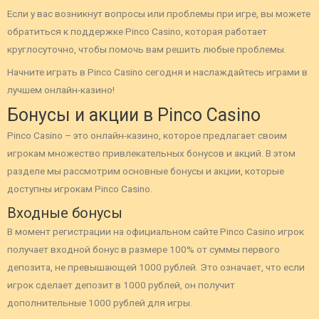
Если у вас возникнут вопросы или проблемы при игре, вы можете
обратиться к поддержке Pinco Casino, которая работает
круглосуточно, чтобы помочь вам решить любые проблемы.
Начните играть в Pinco Casino сегодня и наслаждайтесь играми в
лучшем онлайн-казино!
Бонусы и акции в Pinco Casino
Pinco Casino – это онлайн-казино, которое предлагает своим
игрокам множество привлекательных бонусов и акций. В этом
разделе мы рассмотрим основные бонусы и акции, которые
доступны игрокам Pinco Casino.
Входные бонусы
В момент регистрации на официальном сайте Pinco Casino игрок
получает входной бонус в размере 100% от суммы первого
депозита, не превышающей 1000 рублей. Это означает, что если
игрок сделает депозит в 1000 рублей, он получит
дополнительные 1000 рублей для игры.