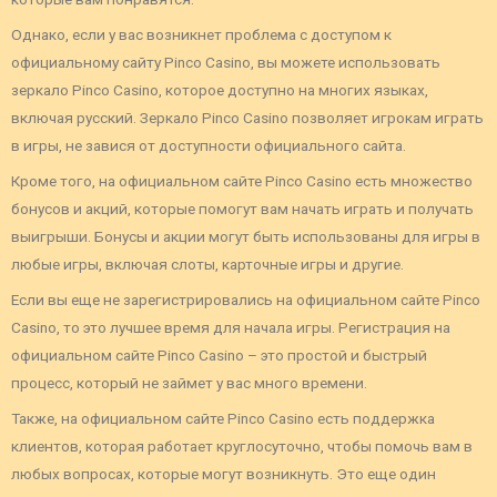
Однако, если у вас возникнет проблема с доступом к
официальному сайту Pinco Casino, вы можете использовать
зеркало Pinco Casino, которое доступно на многих языках,
включая русский. Зеркало Pinco Casino позволяет игрокам играть
в игры, не завися от доступности официального сайта.
Кроме того, на официальном сайте Pinco Casino есть множество
бонусов и акций, которые помогут вам начать играть и получать
выигрыши. Бонусы и акции могут быть использованы для игры в
любые игры, включая слоты, карточные игры и другие.
Если вы еще не зарегистрировались на официальном сайте Pinco
Casino, то это лучшее время для начала игры. Регистрация на
официальном сайте Pinco Casino – это простой и быстрый
процесс, который не займет у вас много времени.
Также, на официальном сайте Pinco Casino есть поддержка
клиентов, которая работает круглосуточно, чтобы помочь вам в
любых вопросах, которые могут возникнуть. Это еще один