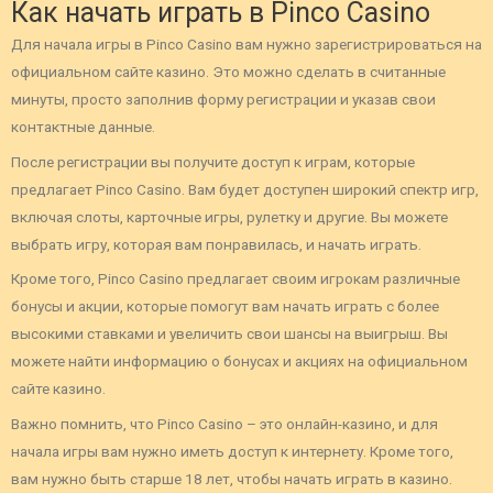
Как начать играть в Pinco Casino
Для начала игры в Pinco Casino вам нужно зарегистрироваться на
официальном сайте казино. Это можно сделать в считанные
минуты, просто заполнив форму регистрации и указав свои
контактные данные.
После регистрации вы получите доступ к играм, которые
предлагает Pinco Casino. Вам будет доступен широкий спектр игр,
включая слоты, карточные игры, рулетку и другие. Вы можете
выбрать игру, которая вам понравилась, и начать играть.
Кроме того, Pinco Casino предлагает своим игрокам различные
бонусы и акции, которые помогут вам начать играть с более
высокими ставками и увеличить свои шансы на выигрыш. Вы
можете найти информацию о бонусах и акциях на официальном
сайте казино.
Важно помнить, что Pinco Casino – это онлайн-казино, и для
начала игры вам нужно иметь доступ к интернету. Кроме того,
вам нужно быть старше 18 лет, чтобы начать играть в казино.